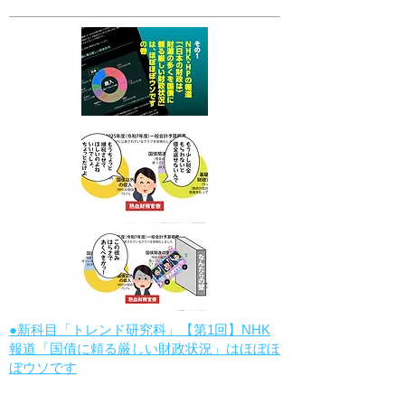
●新科目「トレンド研究科」【第1回】NHK
報道「国債に頼る厳しい財政状況」はほぼほ
ぼウソです