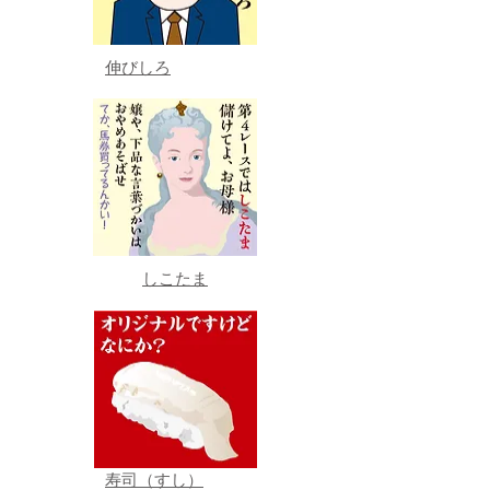
伸びしろ
しこたま
寿司（すし）