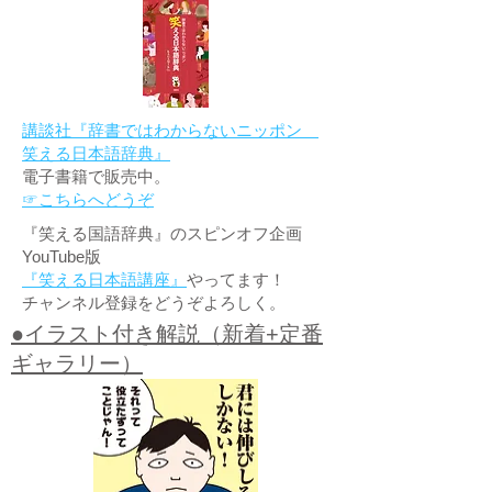
講談社『辞書ではわからないニッポン
笑える日本語辞典』
電子書籍で販売中。
☞こちらへどうぞ
『笑える国語辞典』のスピンオフ企画
YouTube版
『笑える日本語講座』
やってます！
チャンネル登録をどうぞよろしく。
●イラスト付き解説（新着+定番
ギャラリー）