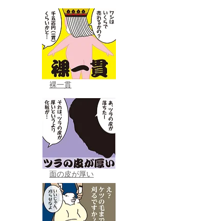
裸一貫
面の皮が厚い