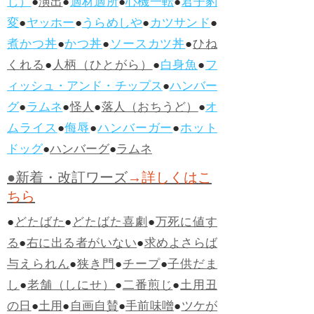
じ）
●
演出
●
適材適所
●
心機一転
●
君子豹
変
●
ヤッホー
●
うらめしや
●
カツサンド
●
煮かつ丼
●
かつ丼
●
ソースカツ丼
●
ひね
くれる
●
人柄（ひとがら）
●
白身魚
●
フ
ィッシュ・アンド・チップス
●
ハンバー
グ
●
ラムネ
●
怪人
●
落人（おちうど）
●
オ
ムライス
●
侮辱
●
ハンバーガー
●
ホット
ドッグ
●
ハンバーグ
●
ラムネ
●新着・改訂ワーズ
→詳しくはこ
ちら
●
どたばた
●
どたばた喜劇
●
万死に値す
る
●
右に出る者がいない
●
求めよさらば
与えられん
●
狭き門
●
チープ
●
子供だま
し
●
老舗（しにせ）
●
二番煎じ
●
土用丑
の日
●
土用
●
自画自賛
●
手前味噌
●
ツケが