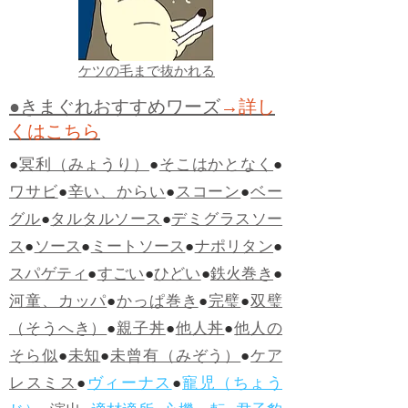
ケツの毛まで抜かれる
●きまぐれおすすめワーズ
→詳し
くはこちら
●
冥利（みょうり）
●
そこはかとなく
●
ワサビ
●
辛い、からい
●
スコーン
●
ベー
グル
●
タルタルソース
●
デミグラスソー
ス
●
ソース
●
ミートソース
●
ナポリタン
●
スパゲティ
●
すごい
●
ひどい
●
鉄火巻き
●
河童、カッパ
●
かっぱ巻き
●
完璧
●
双璧
（そうへき）
●
親子丼
●
他人丼
●
他人の
そら似
●
未知
●
未曾有（みぞう）
●
ケア
レスミス
●
ヴィーナス
●
寵児（ちょう