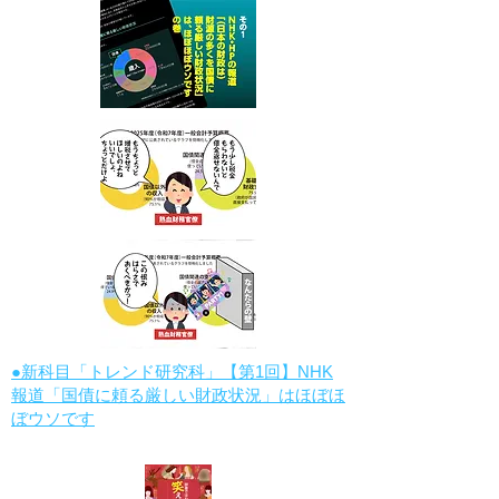
●新科目「トレンド研究科」【第1回】NHK
報道「国債に頼る厳しい財政状況」はほぼほ
ぼウソです