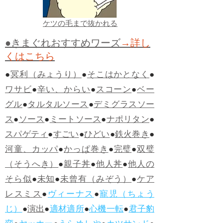
ケツの毛まで抜かれる
●きまぐれおすすめワーズ
→詳し
くはこちら
●
冥利（みょうり）
●
そこはかとなく
●
ワサビ
●
辛い、からい
●
スコーン
●
ベー
グル
●
タルタルソース
●
デミグラスソー
ス
●
ソース
●
ミートソース
●
ナポリタン
●
スパゲティ
●
すごい
●
ひどい
●
鉄火巻き
●
河童、カッパ
●
かっぱ巻き
●
完璧
●
双璧
（そうへき）
●
親子丼
●
他人丼
●
他人の
そら似
●
未知
●
未曾有（みぞう）
●
ケア
レスミス
●
ヴィーナス
●
寵児（ちょう
じ）
●
演出
●
適材適所
●
心機一転
●
君子豹