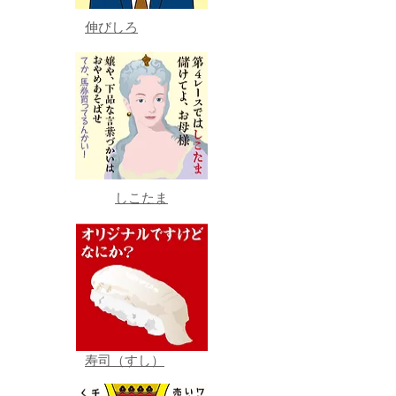
伸びしろ
しこたま
寿司（すし）