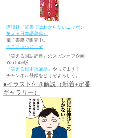
講談社『辞書ではわからないニッポン
笑える日本語辞典』
電子書籍で販売中。
☞こちらへどうぞ
『笑える国語辞典』のスピンオフ企画
YouTube版
『笑える日本語講座』
やってます！
チャンネル登録をどうぞよろしく。
●イラスト付き解説（新着+定番
ギャラリー）