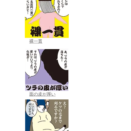
裸一貫
面の皮が厚い