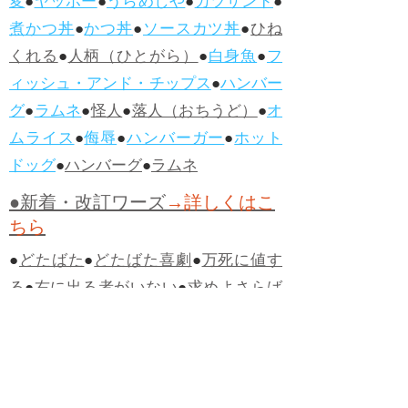
変
●
ヤッホー
●
うらめしや
●
カツサンド
●
煮かつ丼
●
かつ丼
●
ソースカツ丼
●
ひね
くれる
●
人柄（ひとがら）
●
白身魚
●
フ
ィッシュ・アンド・チップス
●
ハンバー
グ
●
ラムネ
●
怪人
●
落人（おちうど）
●
オ
ムライス
●
侮辱
●
ハンバーガー
●
ホット
ドッグ
●
ハンバーグ
●
ラムネ
●新着・改訂ワーズ
→詳しくはこ
ちら
●
どたばた
●
どたばた喜劇
●
万死に値す
る
●
右に出る者がいない
●
求めよさらば
与えられん
●
狭き門
●
チープ
●
子供だま
し
●
老舗（しにせ）
●
二番煎じ
●
土用丑
の日
●
土用
●
自画自賛
●
手前味噌
●
ツケが
回ってくる
●
付け、ツケ
●
馬鹿に付ける