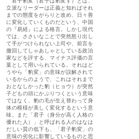
君子豹変（君子は豹変す）とは、
立派なリーダーは正義と知ればそれ
までの態度をがらりと改め、日々善
に変化していくものだという、中国
の『易経』による格言。しかし現代
では、ささいなことで突然怒り出し
て手がつけられない上司や、前言を
撤回してしゃあしゃとしている政治
家などを評する、マイナス評価の言
葉として用いられている。それはど
うやら「豹変」の意味が誤解されて
いるからのようで、これはそれまで
おとなしかった豹（ヒョウ）が突然
子どもの頭にかぶりつくという意味
ではなく、豹の毛が生え替わって身
体の模様が美しく変化するという意
味。また「君子（身分が高く人格の
優れた人）」と呼ばれる人のはなは
だしい質の低下も、「君子豹変」の
意味の劣化に影響しているものと思