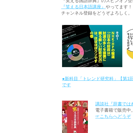
『笑える国語辞典』のスピンオフ企画 
『笑える日本語講座』
やってます！
チャンネル登録をどうぞよろしく。
●新科目「トレンド研究科」【第1
です
講談社『辞書では
電子書籍で販売中
☞こちらへどうぞ