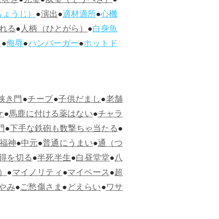
ぱ巻き
●
完璧
●
双璧（そうへき）
●
ちょうじ）
●
演出
●
適材適所
●
心機
れる
●
人柄（ひとがら）
●
白身魚
ス
●
侮辱
●
ハンバーガー
●
ホットド
狭き門
●
チープ
●
子供だまし
●
老舗
ケ
●
馬鹿に付ける薬はない
●
チャラ
門
●
下手な鉄砲も数撃ちゃ当たる
●
福神
●
中元
●
普通にうまい
●
通（つ
得を切る
●
半死半生
●
白昼堂堂
●
八
）
●
マイノリティ
●
マイペース
●
超
やみ
●
ご愁傷さま
●
どえらい
●
ワサ