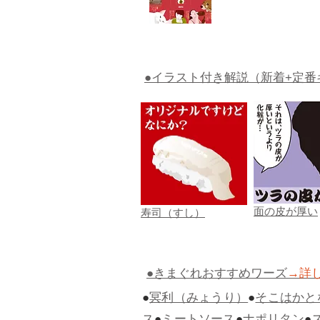
●イラスト付き解説（新着+定番
面の皮が厚い
寿司（すし）
●きまぐれおすすめワーズ
→詳
●
冥利（みょうり）
●
そこはかと