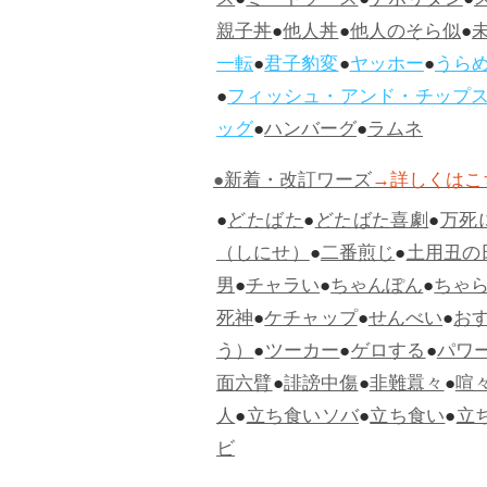
ス
●
ミートソース
●
ナポリタン
●
親子丼
●
他人丼
●
他人のそら似
●
一転
●
君子豹変
●
ヤッホー
●
うら
●
フィッシュ・アンド・チップ
ッグ
●
ハンバーグ
●
ラムネ
●新着・改訂ワーズ
→詳しくはこ
●
どたばた
●
どたばた喜劇
●
万死
（しにせ）
●
二番煎じ
●
土用丑の
男
●
チャラい
●
ちゃんぽん
●
ちゃ
死神
●
ケチャップ
●
せんべい
●
お
う）
●
ツーカー
●
ゲロする
●
パワ
面六臂
●
誹謗中傷
●
非難囂々
●
喧
人
●
立ち食いソバ
●
立ち食い
●
立
ビ