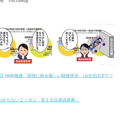
YouTube版
回】NHK報道「国債に頼る厳しい財政状況」はほぼほぼウソ
わからないニッポン 笑える日本語辞典』
。