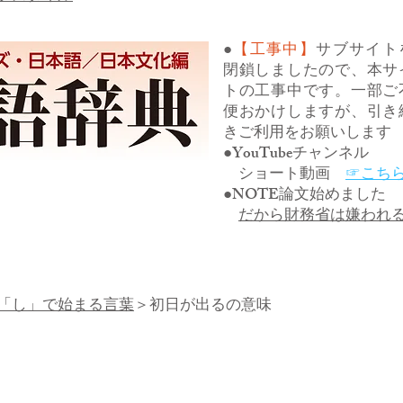
●
【工事中】
サブサイト
閉鎖しましたので、本サ
トの工事中です。一部ご
便おかけしますが、引き
きご利用をお願いします
●YouTubeチャンネル
ショート動画
☞こち
●NOTE論文始めました
だから財務省は嫌われ
「し」で始まる言葉
＞初日が出るの意味