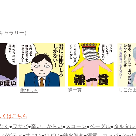
ギャラリー）
裸一貫
しこた
伸びしろ
しくはこちら
なく
●
ワサビ
●
辛い、からい
●
スコーン
●
ベーグル
●
タルタル