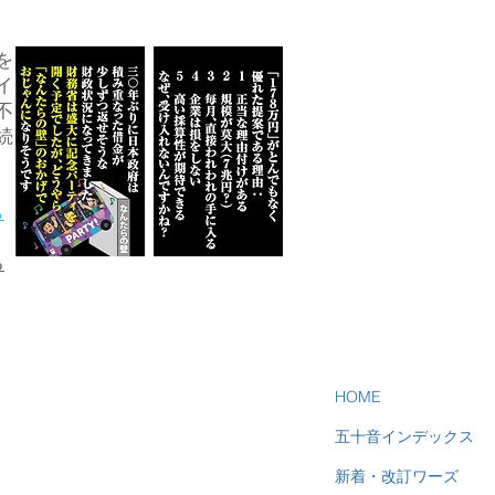
を
イ
不
続
ら
る
HOME
五十音インデックス
新着・改訂ワーズ