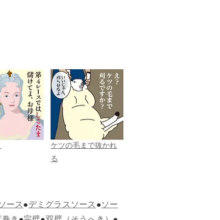
ま
ケツの毛まで抜かれ
る
ソース
●
デミグラスソース
●
ソー