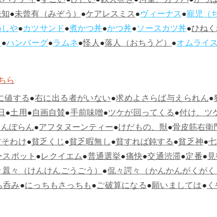
スパゲティ
●
すごい
●
ひどい
●
鉄火巻き
●
河童、カッパ
●
かっ
未知
●
未曾有（みぞう）
●
ケアレスミス
●
ヴィーナス
●
寵児（
めしや
●
カツサンド
●
煮かつ丼
●
かつ丼
●
ソースカツ丼
●
ひねく
ス
●
ハンバーグ
●
ラムネ
●
怪人
●
落人（おちうど）
●
オムライ
ちら
に値する
●
右に出る者がいない
●
求めよさらば与えられん
●
日
●
土用
●
自画自賛
●
手前味噌
●
ツケが回ってくる
●
付け、ツ
らんぽらん
●
アフタヌーンティー
●
けだもの、獣
●
骨皮筋右衛
すそわけ
●
貧乏くじ
●
貧乏暇無し
●
貧すれば鈍する
●
貧乏神
●
七
ースポット
●
レクイエム
●
普通選挙
●
痛快
●
交通渋滞
●
定番
●
見
々囂々（けんけんごうごう）
●
侃々諤々（かんかんがくがく
ち呑み
●
にっちもさっちも
●
ご破算になる
●
願いましては
●
く