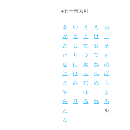
●五十音索引
あ
い
う
え
お
か
き
く
け
こ
さ
し
す
せ
そ
た
ち
つ
て
と
な
に
ぬ
ね
の
は
ひ
ふ
へ
ほ
ま
み
む
め
も
や
ゆ
よ
ら
り
る
れ
ろ
わ
を
ん