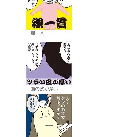
裸一貫
面の皮が厚い