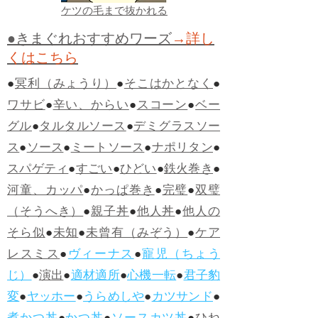
ケツの毛まで抜かれる
●きまぐれおすすめワーズ
→詳し
くはこちら
●
冥利（みょうり）
●
そこはかとなく
●
ワサビ
●
辛い、からい
●
スコーン
●
ベー
グル
●
タルタルソース
●
デミグラスソー
ス
●
ソース
●
ミートソース
●
ナポリタン
●
スパゲティ
●
すごい
●
ひどい
●
鉄火巻き
●
河童、カッパ
●
かっぱ巻き
●
完璧
●
双璧
（そうへき）
●
親子丼
●
他人丼
●
他人の
そら似
●
未知
●
未曾有（みぞう）
●
ケア
レスミス
●
ヴィーナス
●
寵児（ちょう
じ）
●
演出
●
適材適所
●
心機一転
●
君子豹
変
●
ヤッホー
●
うらめしや
●
カツサンド
●