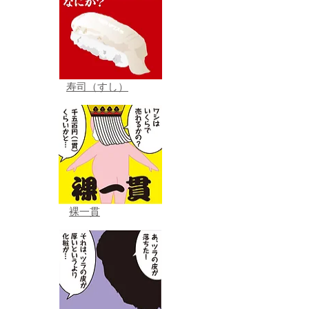
寿司（すし）
裸一貫