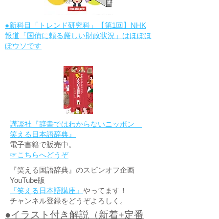
●新科目「トレンド研究科」【第1回】NHK
報道「国債に頼る厳しい財政状況」はほぼほ
ぼウソです
講談社『辞書ではわからないニッポン
笑える日本語辞典』
電子書籍で販売中。
☞こちらへどうぞ
『笑える国語辞典』のスピンオフ企画
YouTube版
『笑える日本語講座』
やってます！
チャンネル登録をどうぞよろしく。
●イラスト付き解説（新着+定番