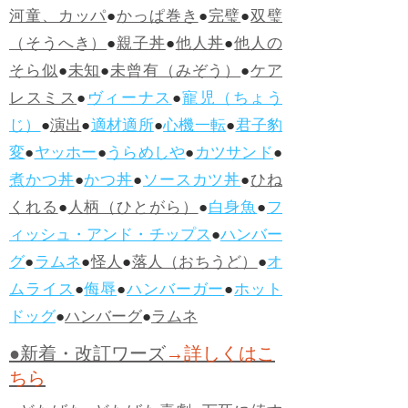
河童、カッパ
●
かっぱ巻き
●
完璧
●
双璧
（そうへき）
●
親子丼
●
他人丼
●
他人の
そら似
●
未知
●
未曾有（みぞう）
●
ケア
レスミス
●
ヴィーナス
●
寵児（ちょう
じ）
●
演出
●
適材適所
●
心機一転
●
君子豹
変
●
ヤッホー
●
うらめしや
●
カツサンド
●
煮かつ丼
●
かつ丼
●
ソースカツ丼
●
ひね
くれる
●
人柄（ひとがら）
●
白身魚
●
フ
ィッシュ・アンド・チップス
●
ハンバー
グ
●
ラムネ
●
怪人
●
落人（おちうど）
●
オ
ムライス
●
侮辱
●
ハンバーガー
●
ホット
ドッグ
●
ハンバーグ
●
ラムネ
●新着・改訂ワーズ
→詳しくはこ
ちら