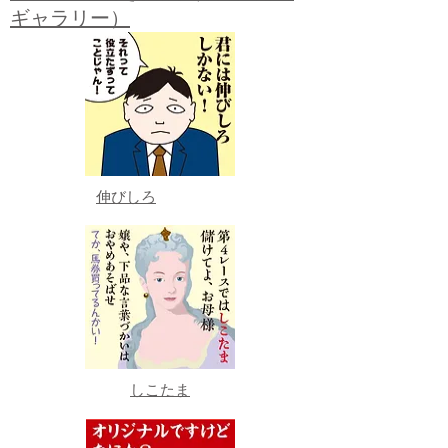
ギャラリー）
伸びしろ
しこたま