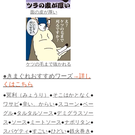
面の皮が厚い
ケツの毛まで抜かれる
●きまぐれおすすめワーズ
→詳し
くはこちら
●
冥利（みょうり）
●
そこはかとなく
●
ワサビ
●
辛い、からい
●
スコーン
●
ベー
グル
●
タルタルソース
●
デミグラスソー
ス
●
ソース
●
ミートソース
●
ナポリタン
●
スパゲティ
●
すごい
●
ひどい
●
鉄火巻き
●