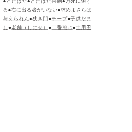
●
どたばた
●
どたばた喜劇
●
万死に値す
る
●
右に出る者がいない
●
求めよさらば
与えられん
●
狭き門
●
チープ
●
子供だま
し
●
老舗（しにせ）
●
二番煎じ
●
土用丑
の日
●
土用
●
自画自賛
●
手前味噌
●
ツケが
回ってくる
●
付け、ツケ
●
馬鹿に付ける
薬はない
●
チャラ男
●
チャラい
●
ちゃん
ぽん
●
ちゃらんぽらん
●
アフタヌーンテ
ィー
●
けだもの、獣
●
骨皮筋右衛門
●
下
手な鉄砲も数撃ちゃ当たる
●
死神
●
ケチ
ャップ
●
せんべい
●
おすそわけ
●
貧乏く
じ
●
貧乏暇無し
●
貧すれば鈍する
●
貧乏
神
●
七福神
●
中元
●
普通にうまい
●
通（つ
う）
●
ツーカー
●
ゲロする
●
パワースポ
ット
●
レクイエム
●
普通選挙
●
痛快
●
交通