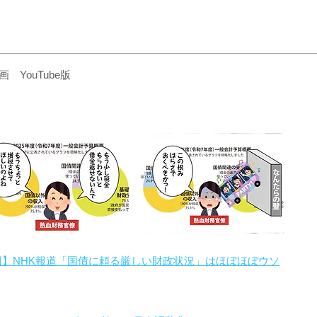
YouTube版
回】NHK報道「国債に頼る厳しい財政状況」はほぼほぼウソ