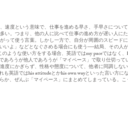
、速度という意味で、仕事を進める早さ、手早さについて
が多い。つまり、他の人に比べて仕事の進め方が遅い人に
惑がって使う言葉。しかし一方で、自分が周囲のスピード
いいよ」などとなぐさめる場合にも使う──結局、その人
ような使い方をする場合、英語ではmy paceではなく、his 
であろうが他人であろうが「マイペース」で取り仕切って
進度にかぎらず、性格や態度について、他者に同調しない
語ではhis attitudeとかhis own wayといった言
らか、ぜんぶ「マイペース」にまとめてしまっている。こ