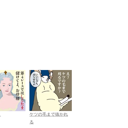
ま
ケツの毛まで抜かれ
る