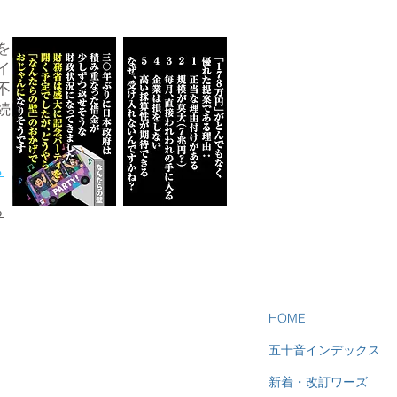
を
イ
不
続
ら
る
HOME
五十音インデックス
新着・改訂ワーズ