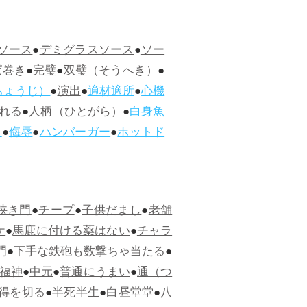
ソース
●
デミグラスソース
●
ソー
ぱ巻き
●
完璧
●
双璧（そうへき）
●
ちょうじ）
●
演出
●
適材適所
●
心機
れる
●
人柄（ひとがら）
●
白身魚
ス
●
侮辱
●
ハンバーガー
●
ホットド
狭き門
●
チープ
●
子供だまし
●
老舗
ケ
●
馬鹿に付ける薬はない
●
チャラ
門
●
下手な鉄砲も数撃ちゃ当たる
●
福神
●
中元
●
普通にうまい
●
通（つ
得を切る
●
半死半生
●
白昼堂堂
●
八