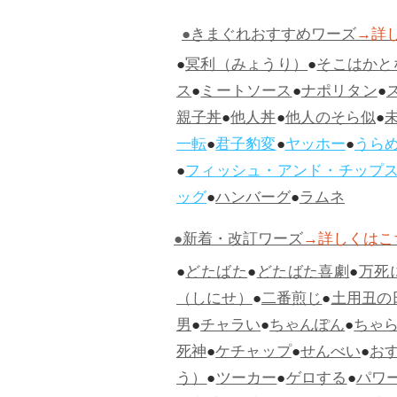
●きまぐれおすすめワーズ
→詳
●
冥利（みょうり）
●
そこはかと
ス
●
ミートソース
●
ナポリタン
●
親子丼
●
他人丼
●
他人のそら似
●
一転
●
君子豹変
●
ヤッホー
●
うら
●
フィッシュ・アンド・チップ
ッグ
●
ハンバーグ
●
ラムネ
●新着・改訂ワーズ
→詳しくはこ
●
どたばた
●
どたばた喜劇
●
万死
（しにせ）
●
二番煎じ
●
土用丑の
男
●
チャラい
●
ちゃんぽん
●
ちゃ
死神
●
ケチャップ
●
せんべい
●
お
う）
●
ツーカー
●
ゲロする
●
パワ