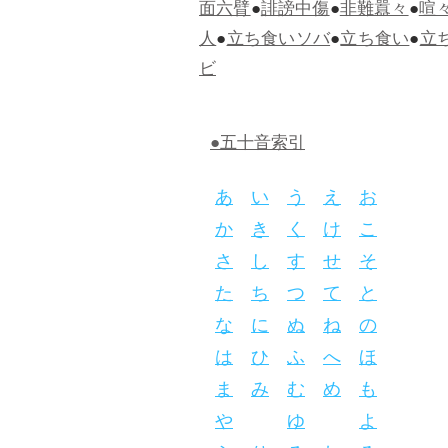
面六臂
●
誹謗中傷
●
非難囂々
●
喧
人
●
立ち食いソバ
●
立ち食い
●
立
ビ
●五十音索引
あ
い
う
え
お
か
き
く
け
こ
さ
し
す
せ
そ
た
ち
つ
て
と
な
に
ぬ
ね
の
は
ひ
ふ
へ
ほ
ま
み
む
め
も
や
ゆ
よ