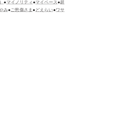
）
●
マイノリティ
●
マイペース
●
超
やみ
●
ご愁傷さま
●
どえらい
●
ワサ