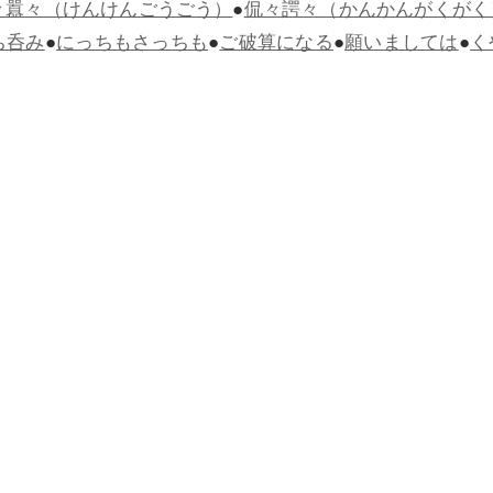
々囂々（けんけんごうごう）
●
侃々諤々（かんかんがくがく
ち呑み
●
にっちもさっちも
●
ご破算になる
●
願いましては
●
く