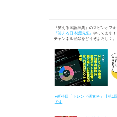
『笑える国語辞典』のスピンオフ企画 
『笑える日本語講座』
やってます！
チャンネル登録をどうぞよろしく。
●新科目「トレンド研究科」【第1
です