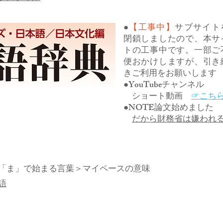
●
【工事中】
サブサイト
閉鎖しましたので、本サ
トの工事中です。一部ご
便おかけしますが、引き
きご利用をお願いします
●YouTubeチャンネル
ショート動画
☞こち
●NOTE論文始めました
だから財務省は嫌われ
「ま」で始まる言葉
＞マイペースの意味
語