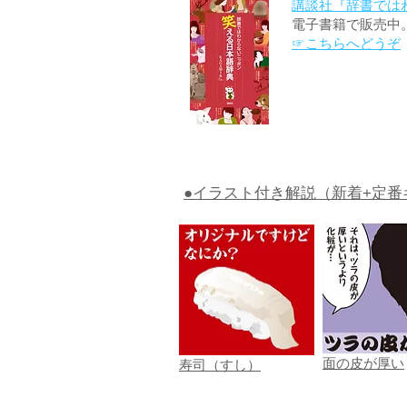
講談社『辞書では
電子書籍で販売中
☞こちらへどうぞ
●イラスト付き解説（新着+定番
面の皮が厚い
寿司（すし）