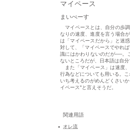
マイペース
まいぺーす
マイペースとは、自分の歩調
なりの速度、進度を言う場合
は「マイペースだから」と迷
対して、「マイペースでやれば
識にはかわりないのだが──。この
ないところだが、日本語は自分
また「マイペース」は速度、
行為などについても用いる。これも英
いち考えるのがめんどくさいか
イペース”と言えそうだ。
関連用語
オレ流