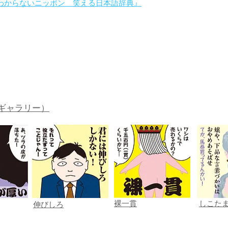
わからないニッポン 笑える日本語辞典』
。
ギャラリー）
裸一貫
しこた
伸びしろ