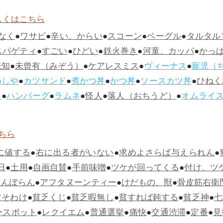
しくはこちら
なく
●
ワサビ
●
辛い、からい
●
スコーン
●
ベーグル
●
タルタル
スパゲティ
●
すごい
●
ひどい
●
鉄火巻き
●
河童、カッパ
●
かっ
未知
●
未曾有（みぞう）
●
ケアレスミス
●
ヴィーナス
●
寵児（
めしや
●
カツサンド
●
煮かつ丼
●
かつ丼
●
ソースカツ丼
●
ひねく
ス
●
ハンバーグ
●
ラムネ
●
怪人
●
落人（おちうど）
●
オムライ
ちら
に値する
●
右に出る者がいない
●
求めよさらば与えられん
●
日
●
土用
●
自画自賛
●
手前味噌
●
ツケが回ってくる
●
付け、ツ
らんぽらん
●
アフタヌーンティー
●
けだもの、獣
●
骨皮筋右衛
すそわけ
●
貧乏くじ
●
貧乏暇無し
●
貧すれば鈍する
●
貧乏神
●
七
ースポット
●
レクイエム
●
普通選挙
●
痛快
●
交通渋滞
●
定番
●
見