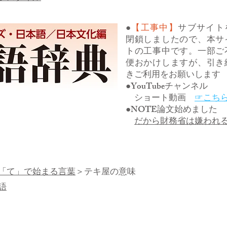
●
【工事中】
サブサイト
閉鎖しましたので、本サ
トの工事中です。一部ご
便おかけしますが、引き
きご利用をお願いします
●YouTubeチャンネル
ショート動画
☞こち
●NOTE論文始めました
だから財務省は嫌われ
「て」で始まる言葉
＞テキ屋の意味
語