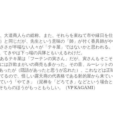
、大道商人らの総称。また、それらを束ねて市や縁日を仕
）と同じだが、先生という意味の「師」が付く香具師がや
ささが半端ない人々が「テキ屋」ではないかと思われる。
、てきやは下っ端の兵隊ともいえるわけだ。
あるテキ屋は「フーテンの寅さん」だが、寅さんもそこそ
には詐欺まがいの商売も多かった。その昔、ルーレットの
あったが（隠語があったと思うが忘れた）、これなどは正
てるので、怪しい露天商の代表格である射的屋から来てい
ていう「やてき」（泥棒を「どろてき」などという場合と
ちらのほうがもっともらしい。（VP KAGAMI）