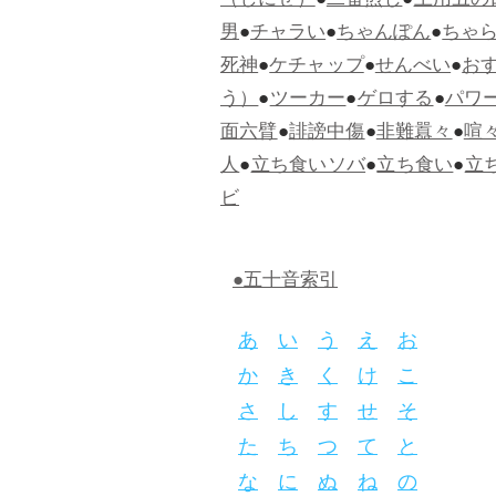
（しにせ）
●
二番煎じ
●
土用丑の
男
●
チャラい
●
ちゃんぽん
●
ちゃ
死神
●
ケチャップ
●
せんべい
●
お
う）
●
ツーカー
●
ゲロする
●
パワ
面六臂
●
誹謗中傷
●
非難囂々
●
喧
人
●
立ち食いソバ
●
立ち食い
●
立
ビ
●五十音索引
あ
い
う
え
お
か
き
く
け
こ
さ
し
す
せ
そ
た
ち
つ
て
と
な
に
ぬ
ね
の