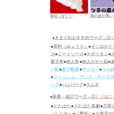
面の皮が厚い
寿司（すし）
●きまぐれおすすめワーズ
→詳
●
冥利（みょうり）
●
そこはかと
ス
●
ミートソース
●
ナポリタン
●
親子丼
●
他人丼
●
他人のそら似
●
一転
●
君子豹変
●
ヤッホー
●
うら
●
フィッシュ・アンド・チップ
ッグ
●
ハンバーグ
●
ラムネ
●新着・改訂ワーズ
→詳しくはこ
●
どたばた
●
どたばた喜劇
●
万死