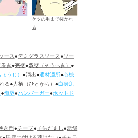
ま
ケツの毛まで抜かれ
る
ソース
●
デミグラスソース
●
ソー
ぱ巻き
●
完璧
●
双璧（そうへき）
●
ちょうじ）
●
演出
●
適材適所
●
心機
れる
●
人柄（ひとがら）
●
白身魚
ス
●
侮辱
●
ハンバーガー
●
ホットド
狭き門
●
チープ
●
子供だまし
●
老舗