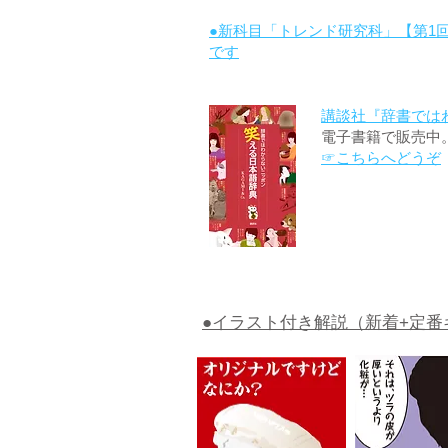
●新科目「トレンド研究科」【第1
です
講談社『辞書では
電子書籍で販売中
☞こちらへどうぞ
●イラスト付き解説（新着+定番