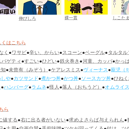
裸一貫
しこた
伸びしろ
しくはこちら
なく
●
ワサビ
●
辛い、からい
●
スコーン
●
ベーグル
●
タルタル
スパゲティ
●
すごい
●
ひどい
●
鉄火巻き
●
河童、カッパ
●
かっ
未知
●
未曾有（みぞう）
●
ケアレスミス
●
ヴィーナス
●
寵児（
めしや
●
カツサンド
●
煮かつ丼
●
かつ丼
●
ソースカツ丼
●
ひねく
ス
●
ハンバーグ
●
ラムネ
●
怪人
●
落人（おちうど）
●
オムライ
ちら
に値する
●
右に出る者がいない
●
求めよさらば与えられん
●