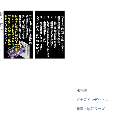
を
イ
不
続
ら
る
HOME
五十音インデックス
新着・改訂ワーズ