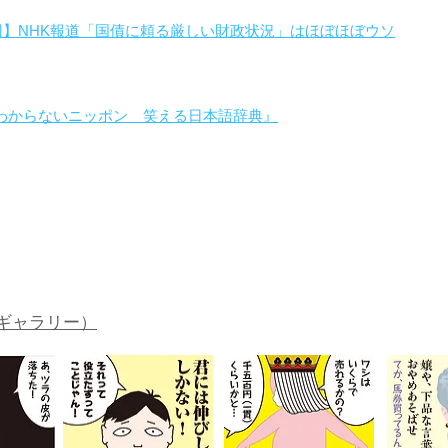
回】NHK報道「国債に頼る厳しい財政状況」はほぼほぼウソ
わからないニッポン 笑える日本語辞典』
。
ギャラリー）