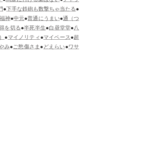
ケ
●
馬鹿に付ける薬はない
●
チャラ
門
●
下手な鉄砲も数撃ちゃ当たる
●
福神
●
中元
●
普通にうまい
●
通（つ
得を切る
●
半死半生
●
白昼堂堂
●
八
）
●
マイノリティ
●
マイペース
●
超
やみ
●
ご愁傷さま
●
どえらい
●
ワサ