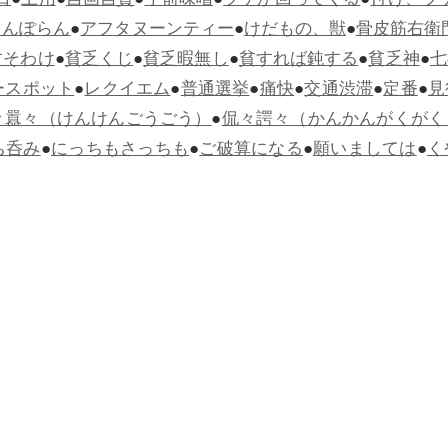
日
●
土用
●
自画自賛
●
手前味噌
●
ツケが回ってくる
●
付け、ツ
らんぽらん
●
アフタヌーンティー
●
けだもの、獣
●
骨皮筋右衛
すそわけ
●
貧乏くじ
●
貧乏暇無し
●
貧すれば鈍する
●
貧乏神
●
七
ースポット
●
レクイエム
●
普通選挙
●
痛快
●
交通渋滞
●
定番
●
見
々囂々（けんけんごうごう）
●
侃々諤々（かんかんがくがく
ち呑み
●
にっちもさっちも
●
ご破算になる
●
願いましては
●
く