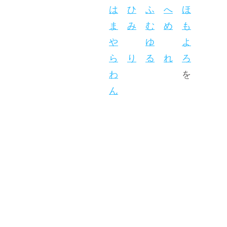
は
ひ
ふ
へ
ほ
ま
み
む
め
も
や
ゆ
よ
ら
り
る
れ
ろ
わ
を
ん