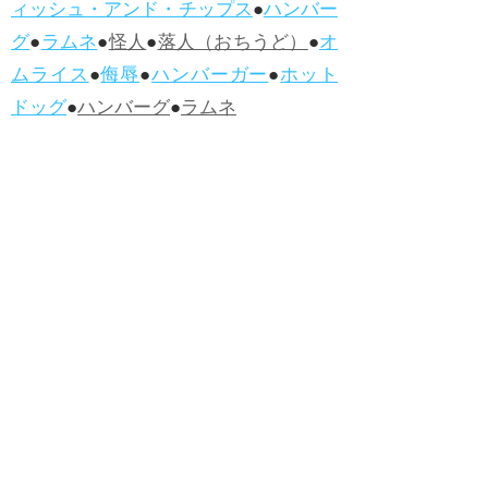
ィッシュ・アンド・チップス
●
ハンバー
グ
●
ラムネ
●
怪人
●
落人（おちうど）
●
オ
ムライス
●
侮辱
●
ハンバーガー
●
ホット
ドッグ
●
ハンバーグ
●
ラムネ
●新着・改訂ワーズ
→詳しくはこ
ちら
●
どたばた
●
どたばた喜劇
●
万死に値す
る
●
右に出る者がいない
●
求めよさらば
与えられん
●
狭き門
●
チープ
●
子供だま
し
●
老舗（しにせ）
●
二番煎じ
●
土用丑
の日
●
土用
●
自画自賛
●
手前味噌
●
ツケが
回ってくる
●
付け、ツケ
●
馬鹿に付ける
薬はない
●
チャラ男
●
チャラい
●
ちゃん
ぽん
●
ちゃらんぽらん
●
アフタヌーンテ
ィー
●
けだもの、獣
●
骨皮筋右衛門
●
下