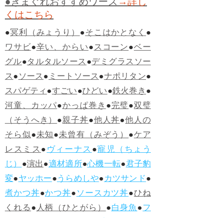
●きまぐれおすすめワーズ
→詳し
くはこちら
●
冥利（みょうり）
●
そこはかとなく
●
ワサビ
●
辛い、からい
●
スコーン
●
ベー
グル
●
タルタルソース
●
デミグラスソー
ス
●
ソース
●
ミートソース
●
ナポリタン
●
スパゲティ
●
すごい
●
ひどい
●
鉄火巻き
●
河童、カッパ
●
かっぱ巻き
●
完璧
●
双璧
（そうへき）
●
親子丼
●
他人丼
●
他人の
そら似
●
未知
●
未曾有（みぞう）
●
ケア
レスミス
●
ヴィーナス
●
寵児（ちょう
じ）
●
演出
●
適材適所
●
心機一転
●
君子豹
変
●
ヤッホー
●
うらめしや
●
カツサンド
●
煮かつ丼
●
かつ丼
●
ソースカツ丼
●
ひね
くれる
●
人柄（ひとがら）
●
白身魚
●
フ