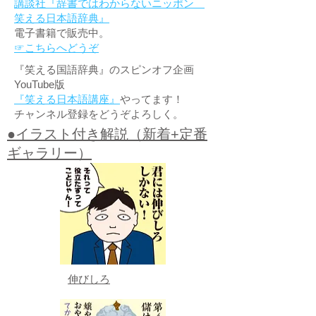
講談社『辞書ではわからないニッポン
笑える日本語辞典』
電子書籍で販売中。
☞こちらへどうぞ
『笑える国語辞典』のスピンオフ企画
YouTube版
『笑える日本語講座』
やってます！
チャンネル登録をどうぞよろしく。
●イラスト付き解説（新着+定番
ギャラリー）
伸びしろ