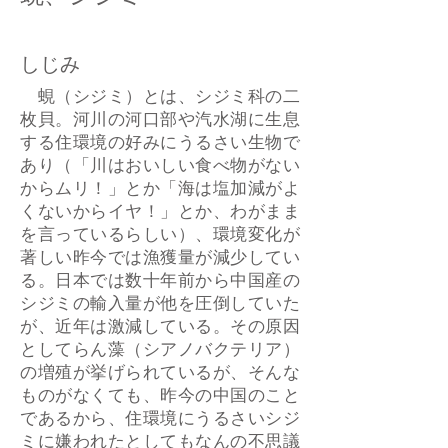
しじみ
蜆（シジミ）とは、シジミ科の二
枚貝。河川の河口部や汽水湖に生息
する住環境の好みにうるさい生物で
あり（「川はおいしい食べ物がない
からムリ！」とか「海は塩加減がよ
くないからイヤ！」とか、わがまま
を言っているらしい）、環境変化が
著しい昨今では漁獲量が減少してい
る。日本では数十年前から中国産の
シジミの輸入量が他を圧倒していた
が、近年は激減している。その原因
としてらん藻（シアノバクテリア）
の増殖が挙げられているが、そんな
ものがなくても、昨今の中国のこと
であるから、住環境にうるさいシジ
ミに嫌われたとしてもなんの不思議