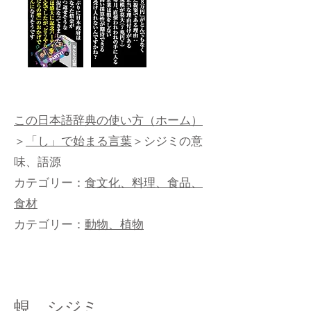
この日本語辞典の使い方（ホーム）
＞
「し」で始まる言葉
＞シジミの意
味、語源
カテゴリー：
食文化、料理、食品、
食材
カテゴリー：
動物、植物
蜆、シジミ