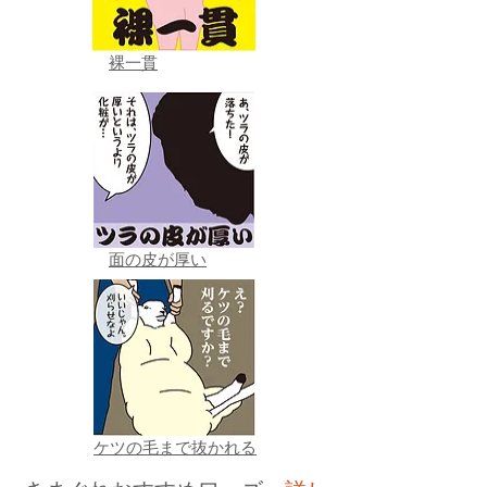
裸一貫
面の皮が厚い
ケツの毛まで抜かれる