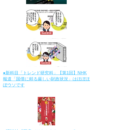
●新科目「トレンド研究科」【第1回】NHK
報道「国債に頼る厳しい財政状況」はほぼほ
ぼウソです