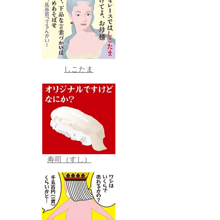
しこたま
寿司（すし）