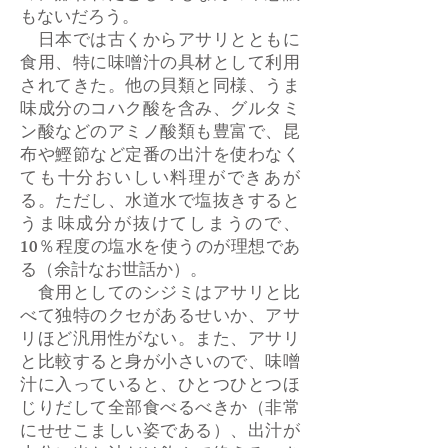
もないだろう。
日本では古くからアサリとともに
食用、特に味噌汁の具材として利用
されてきた。他の貝類と同様、うま
味成分のコハク酸を含み、グルタミ
ン酸などのアミノ酸類も豊富で、昆
布や鰹節など定番の出汁を使わなく
ても十分おいしい料理ができあが
る。ただし、水道水で塩抜きすると
うま味成分が抜けてしまうので、
10％程度の塩水を使うのが理想であ
る（余計なお世話か）。
食用としてのシジミはアサリと比
べて独特のクセがあるせいか、アサ
リほど汎用性がない。また、アサリ
と比較すると身が小さいので、味噌
汁に入っていると、ひとつひとつほ
じりだして全部食べるべきか（非常
にせせこましい姿である）、出汁が