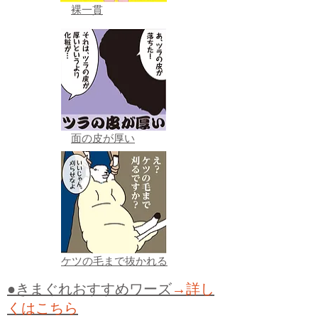
裸一貫
面の皮が厚い
ケツの毛まで抜かれる
●きまぐれおすすめワーズ
→詳し
くはこちら