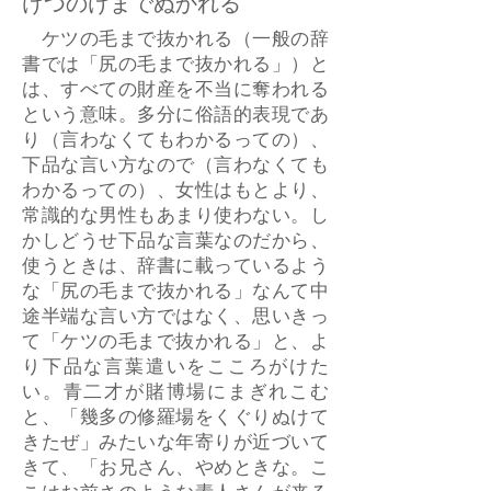
けつのけまでぬかれる
ケツの毛まで抜かれる（一般の辞
書では「尻の毛まで抜かれる」）と
は、すべての財産を不当に奪われる
という意味。多分に俗語的表現であ
り（言わなくてもわかるっての）、
下品な言い方なので（言わなくても
わかるっての）、女性はもとより、
常識的な男性もあまり使わない。し
かしどうせ下品な言葉なのだから、
使うときは、辞書に載っているよう
な「尻の毛まで抜かれる」なんて中
途半端な言い方ではなく、思いきっ
て「ケツの毛まで抜かれる」と、よ
り下品な言葉遣いをこころがけた
い。青二才が賭博場にまぎれこむ
と、「幾多の修羅場をくぐりぬけて
きたぜ」みたいな年寄りが近づいて
きて、「お兄さん、やめときな。こ