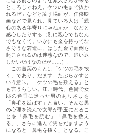
こはお前さのような素人さんが来る
ところじゃねえ。ケツの毛まで抜か
れるぜ」などと諭す場面が、任侠映
画などで見られ、見ている人は「親
心のある年寄りじゃねえか」などと
感心したりする（別に親心でもなん
でもなくて。いかにも金を持ってな
さそうな若造に、はした金で面倒を
起こされるのは迷惑なので、追い返
したいだけなのだが……）。
この言葉のもとは「ケツの毛を抜
く」であり、だます、たぶらかすと
いう意味。「ケツの毛を数える」と
も言うらしい。江戸時代、色街で女
郎の色香に迷った男のありさまを
「鼻毛を延ばす」と言い、そんな男
の心理を読んで女郎が手玉にとるこ
とを「鼻毛を読む」「鼻毛を数え
る」、さらに進んで男をだますよう
になると「鼻毛を抜く」となる。こ