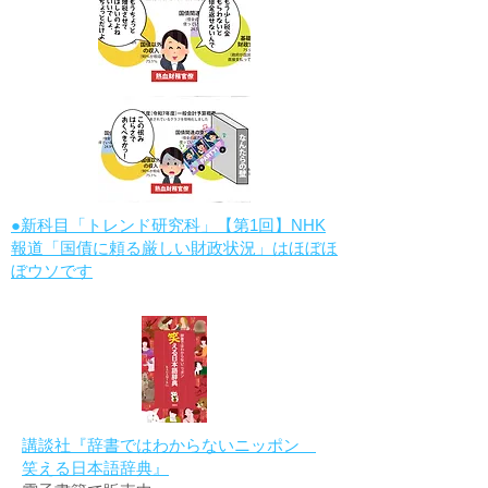
●新科目「トレンド研究科」【第1回】NHK
報道「国債に頼る厳しい財政状況」はほぼほ
ぼウソです
講談社『辞書ではわからないニッポン
笑える日本語辞典』