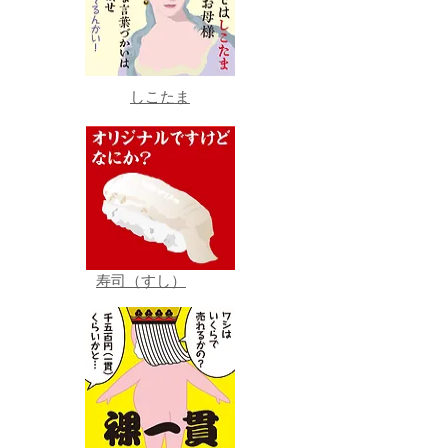
しこたま
寿司（すし）