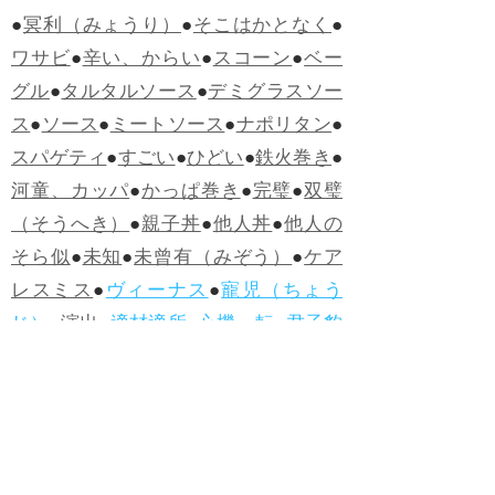
●
冥利（みょうり）
●
そこはかとなく
●
ワサビ
●
辛い、からい
●
スコーン
●
ベー
グル
●
タルタルソース
●
デミグラスソー
ス
●
ソース
●
ミートソース
●
ナポリタン
●
スパゲティ
●
すごい
●
ひどい
●
鉄火巻き
●
河童、カッパ
●
かっぱ巻き
●
完璧
●
双璧
（そうへき）
●
親子丼
●
他人丼
●
他人の
そら似
●
未知
●
未曾有（みぞう）
●
ケア
レスミス
●
ヴィーナス
●
寵児（ちょう
じ）
●
演出
●
適材適所
●
心機一転
●
君子豹
変
●
ヤッホー
●
うらめしや
●
カツサンド
●
煮かつ丼
●
かつ丼
●
ソースカツ丼
●
ひね
くれる
●
人柄（ひとがら）
●
白身魚
●
フ
ィッシュ・アンド・チップス
●
ハンバー
グ
●
ラムネ
●
怪人
●
落人（おちうど）
●
オ