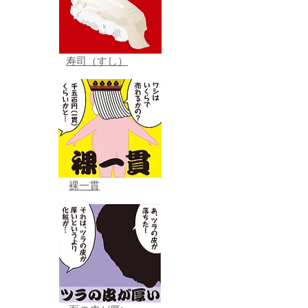
寿司（すし）
裸一貫