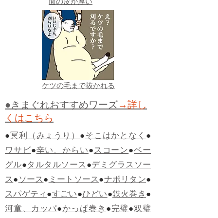
面の皮が厚い
ケツの毛まで抜かれる
●きまぐれおすすめワーズ
→詳し
くはこちら
●
冥利（みょうり）
●
そこはかとなく
●
ワサビ
●
辛い、からい
●
スコーン
●
ベー
グル
●
タルタルソース
●
デミグラスソー
ス
●
ソース
●
ミートソース
●
ナポリタン
●
スパゲティ
●
すごい
●
ひどい
●
鉄火巻き
●
河童、カッパ
●
かっぱ巻き
●
完璧
●
双璧