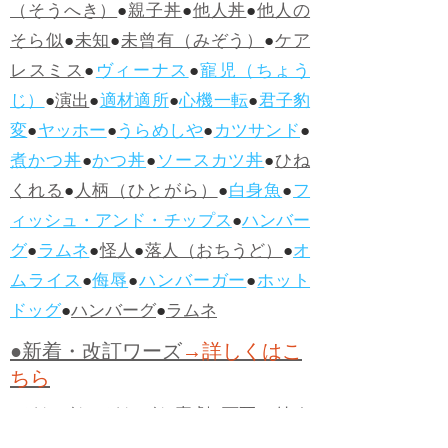
（そうへき）
●
親子丼
●
他人丼
●
他人の
そら似
●
未知
●
未曾有（みぞう）
●
ケア
レスミス
●
ヴィーナス
●
寵児（ちょう
じ）
●
演出
●
適材適所
●
心機一転
●
君子豹
変
●
ヤッホー
●
うらめしや
●
カツサンド
●
煮かつ丼
●
かつ丼
●
ソースカツ丼
●
ひね
くれる
●
人柄（ひとがら）
●
白身魚
●
フ
ィッシュ・アンド・チップス
●
ハンバー
グ
●
ラムネ
●
怪人
●
落人（おちうど）
●
オ
ムライス
●
侮辱
●
ハンバーガー
●
ホット
ドッグ
●
ハンバーグ
●
ラムネ
●新着・改訂ワーズ
→詳しくはこ
ちら
●
どたばた
●
どたばた喜劇
●
万死に値す
る
●
右に出る者がいない
●
求めよさらば