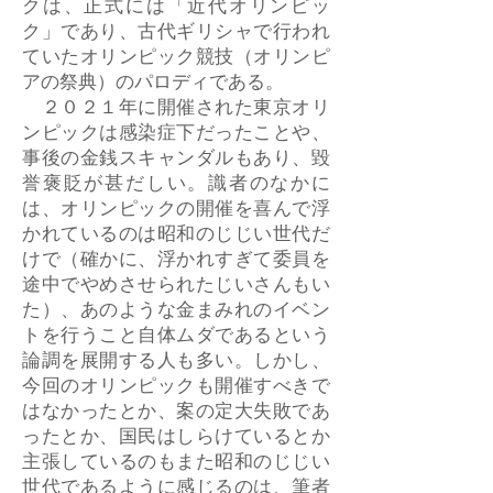
クは、正式には「近代オリンピッ
ク」であり、古代ギリシャで行われ
ていたオリンピック競技（オリンピ
アの祭典）のパロディである。
２０２１年に開催された東京オリ
ンピックは感染症下だったことや、
事後の金銭スキャンダルもあり、毀
誉褒貶が甚だしい。識者のなかに
は、オリンピックの開催を喜んで浮
かれているのは昭和のじじい世代だ
けで（確かに、浮かれすぎて委員を
途中でやめさせられたじいさんもい
た）、あのような金まみれのイベン
トを行うこと自体ムダであるという
論調を展開する人も多い。しかし、
今回のオリンピックも開催すべきで
はなかったとか、案の定大失敗であ
ったとか、国民はしらけているとか
主張しているのもまた昭和のじじい
世代であるように感じるのは、筆者