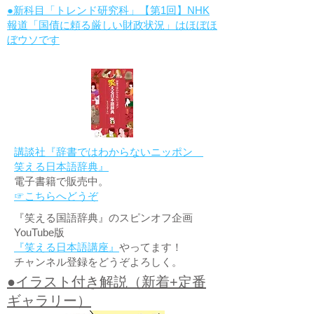
●新科目「トレンド研究科」【第1回】NHK
報道「国債に頼る厳しい財政状況」はほぼほ
ぼウソです
講談社『辞書ではわからないニッポン
笑える日本語辞典』
電子書籍で販売中。
☞こちらへどうぞ
『笑える国語辞典』のスピンオフ企画
YouTube版
『笑える日本語講座』
やってます！
チャンネル登録をどうぞよろしく。
●イラスト付き解説（新着+定番
ギャラリー）