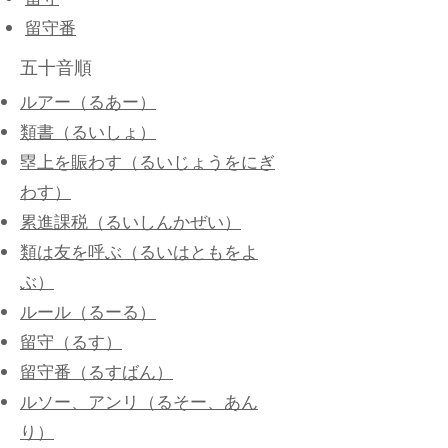
留守
留守番
五十音順
ルアー（るあー）
類書（るいしょ）
塁上を賑わす（るいじょうをにぎ
わす）
累進課税（るいしんかぜい）
類は友を呼ぶ（るいはともをよ
ぶ）
ルール（るーる）
留守（るす）
留守番（るすばん）
ルソー、アンリ（るそー、あん
り）