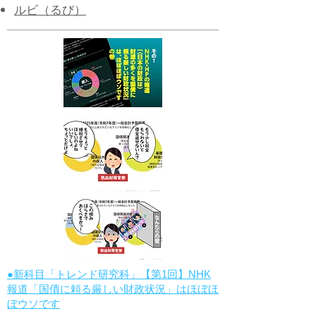
ルビ（るび）
●新科目「トレンド研究科」【第1回】NHK
報道「国債に頼る厳しい財政状況」はほぼほ
ぼウソです