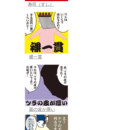
寿司（すし）
裸一貫
面の皮が厚い