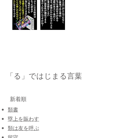
「る」ではじまる言葉
新着順
類書
塁上を賑わす
類は友を呼ぶ