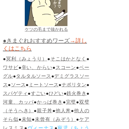
ケツの毛まで抜かれる
●きまぐれおすすめワーズ
→詳し
くはこちら
●
冥利（みょうり）
●
そこはかとなく
●
ワサビ
●
辛い、からい
●
スコーン
●
ベー
グル
●
タルタルソース
●
デミグラスソー
ス
●
ソース
●
ミートソース
●
ナポリタン
●
スパゲティ
●
すごい
●
ひどい
●
鉄火巻き
●
河童、カッパ
●
かっぱ巻き
●
完璧
●
双璧
（そうへき）
●
親子丼
●
他人丼
●
他人の
そら似
●
未知
●
未曾有（みぞう）
●
ケア
レスミス
●
ヴィーナス
●
寵児（ちょう