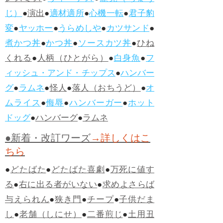
じ）
●
演出
●
適材適所
●
心機一転
●
君子豹
変
●
ヤッホー
●
うらめしや
●
カツサンド
●
煮かつ丼
●
かつ丼
●
ソースカツ丼
●
ひね
くれる
●
人柄（ひとがら）
●
白身魚
●
フ
ィッシュ・アンド・チップス
●
ハンバー
グ
●
ラムネ
●
怪人
●
落人（おちうど）
●
オ
ムライス
●
侮辱
●
ハンバーガー
●
ホット
ドッグ
●
ハンバーグ
●
ラムネ
●新着・改訂ワーズ
→詳しくはこ
ちら
●
どたばた
●
どたばた喜劇
●
万死に値す
る
●
右に出る者がいない
●
求めよさらば
与えられん
●
狭き門
●
チープ
●
子供だま
し
●
老舗（しにせ）
●
二番煎じ
●
土用丑