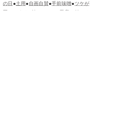
の日
●
土用
●
自画自賛
●
手前味噌
●
ツケが
回ってくる
●
付け、ツケ
●
馬鹿に付ける
薬はない
●
チャラ男
●
チャラい
●
ちゃん
ぽん
●
ちゃらんぽらん
●
アフタヌーンテ
ィー
●
けだもの、獣
●
骨皮筋右衛門
●
下
手な鉄砲も数撃ちゃ当たる
●
死神
●
ケチ
ャップ
●
せんべい
●
おすそわけ
●
貧乏く
じ
●
貧乏暇無し
●
貧すれば鈍する
●
貧乏
神
●
七福神
●
中元
●
普通にうまい
●
通（つ
う）
●
ツーカー
●
ゲロする
●
パワースポ
ット
●
レクイエム
●
普通選挙
●
痛快
●
交通
渋滞
●
定番
●
見得を切る
●
半死半生
●
白昼
堂堂
●
八面六臂
●
誹謗中傷
●
非難囂々
●
喧々囂々（けんけんごうごう）
●
侃々
諤々（かんかんがくがく）
●
マイノリテ