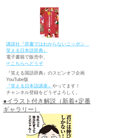
講談社『辞書ではわからないニッポン
笑える日本語辞典』
電子書籍で販売中。
☞こちらへどうぞ
『笑える国語辞典』のスピンオフ企画
YouTube版
『笑える日本語講座』
やってます！
チャンネル登録をどうぞよろしく。
●イラスト付き解説（新着+定番
ギャラリー）