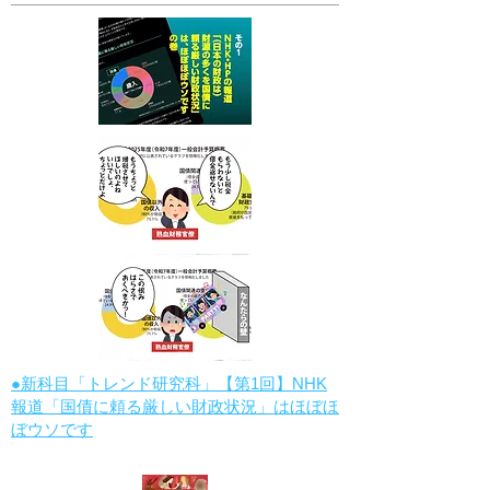
●新科目「トレンド研究科」【第1回】NHK
報道「国債に頼る厳しい財政状況」はほぼほ
ぼウソです