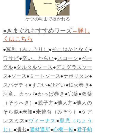
ケツの毛まで抜かれる
●きまぐれおすすめワーズ
→詳し
くはこちら
●
冥利（みょうり）
●
そこはかとなく
●
ワサビ
●
辛い、からい
●
スコーン
●
ベー
グル
●
タルタルソース
●
デミグラスソー
ス
●
ソース
●
ミートソース
●
ナポリタン
●
スパゲティ
●
すごい
●
ひどい
●
鉄火巻き
●
河童、カッパ
●
かっぱ巻き
●
完璧
●
双璧
（そうへき）
●
親子丼
●
他人丼
●
他人の
そら似
●
未知
●
未曾有（みぞう）
●
ケア
レスミス
●
ヴィーナス
●
寵児（ちょう
じ）
●
演出
●
適材適所
●
心機一転
●
君子豹