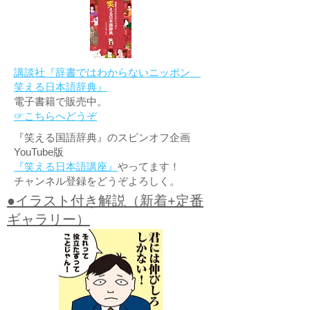
講談社『辞書ではわからないニッポン
笑える日本語辞典』
電子書籍で販売中。
☞こちらへどうぞ
『笑える国語辞典』のスピンオフ企画
YouTube版
『笑える日本語講座』
やってます！
チャンネル登録をどうぞよろしく。
●イラスト付き解説（新着+定番
ギャラリー）