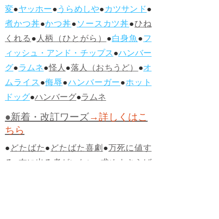
変
●
ヤッホー
●
うらめしや
●
カツサンド
●
煮かつ丼
●
かつ丼
●
ソースカツ丼
●
ひね
くれる
●
人柄（ひとがら）
●
白身魚
●
フ
ィッシュ・アンド・チップス
●
ハンバー
グ
●
ラムネ
●
怪人
●
落人（おちうど）
●
オ
ムライス
●
侮辱
●
ハンバーガー
●
ホット
ドッグ
●
ハンバーグ
●
ラムネ
●新着・改訂ワーズ
→詳しくはこ
ちら
●
どたばた
●
どたばた喜劇
●
万死に値す
る
●
右に出る者がいない
●
求めよさらば
与えられん
●
狭き門
●
チープ
●
子供だま
し
●
老舗（しにせ）
●
二番煎じ
●
土用丑
の日
●
土用
●
自画自賛
●
手前味噌
●
ツケが