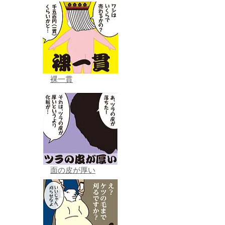
裸一貫
面の皮が厚い