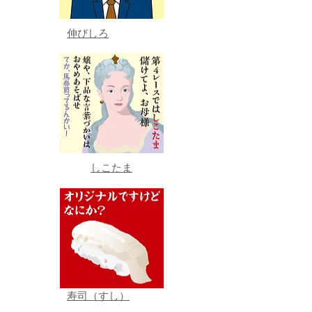
伸びしろ
しこたま
寿司（すし）