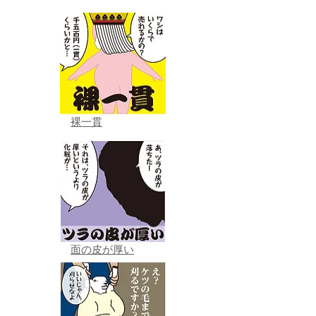
裸一貫
面の皮が厚い