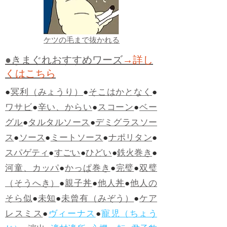
ケツの毛まで抜かれる
●きまぐれおすすめワーズ
→詳し
くはこちら
●
冥利（みょうり）
●
そこはかとなく
●
ワサビ
●
辛い、からい
●
スコーン
●
ベー
グル
●
タルタルソース
●
デミグラスソー
ス
●
ソース
●
ミートソース
●
ナポリタン
●
スパゲティ
●
すごい
●
ひどい
●
鉄火巻き
●
河童、カッパ
●
かっぱ巻き
●
完璧
●
双璧
（そうへき）
●
親子丼
●
他人丼
●
他人の
そら似
●
未知
●
未曾有（みぞう）
●
ケア
レスミス
●
ヴィーナス
●
寵児（ちょう