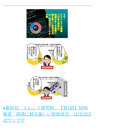
●新科目「トレンド研究科」【第1回】NHK
報道「国債に頼る厳しい財政状況」はほぼほ
ぼウソです