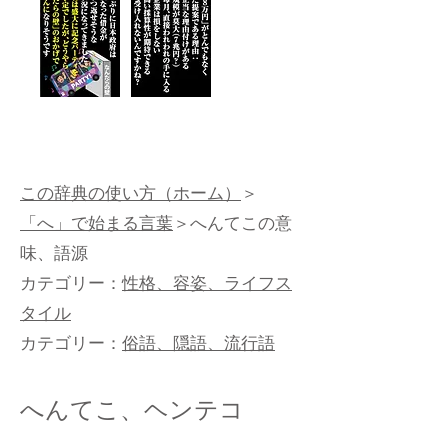
この辞典の使い方（ホーム）
＞
「へ」で始まる言葉
＞へんてこの意
味、語源
カテゴリー：
性格、容姿、ライフス
タイル
カテゴリー：
俗語、隠語、流行語
へんてこ、ヘンテコ