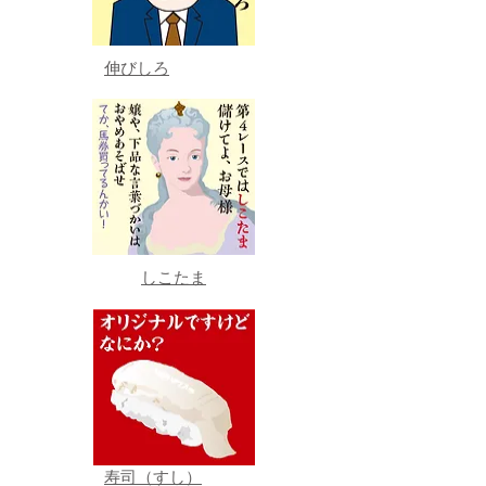
伸びしろ
しこたま
寿司（すし）