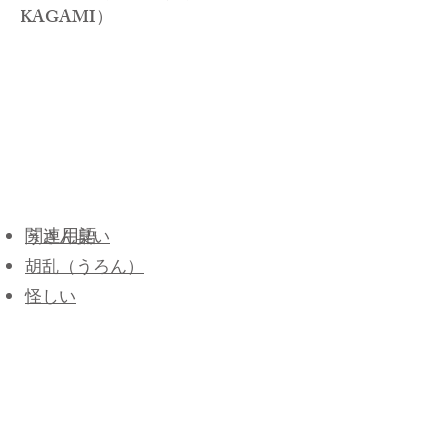
KAGAMI）
うさん臭い
関連用語
胡乱（うろん）
怪しい