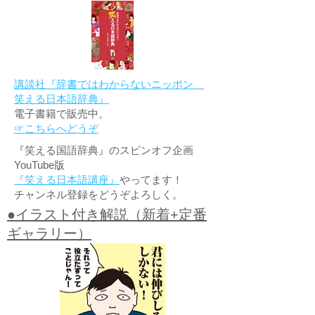
講談社『辞書ではわからないニッポン
笑える日本語辞典』
電子書籍で販売中。
☞こちらへどうぞ
『笑える国語辞典』のスピンオフ企画
YouTube版
『笑える日本語講座』
やってます！
チャンネル登録をどうぞよろしく。
●イラスト付き解説（新着+定番
ギャラリー）