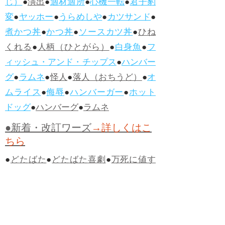
じ）
●
演出
●
適材適所
●
心機一転
●
君子豹
変
●
ヤッホー
●
うらめしや
●
カツサンド
●
煮かつ丼
●
かつ丼
●
ソースカツ丼
●
ひね
くれる
●
人柄（ひとがら）
●
白身魚
●
フ
ィッシュ・アンド・チップス
●
ハンバー
グ
●
ラムネ
●
怪人
●
落人（おちうど）
●
オ
ムライス
●
侮辱
●
ハンバーガー
●
ホット
ドッグ
●
ハンバーグ
●
ラムネ
●新着・改訂ワーズ
→詳しくはこ
ちら
●
どたばた
●
どたばた喜劇
●
万死に値す
る
●
右に出る者がいない
●
求めよさらば
与えられん
●
狭き門
●
チープ
●
子供だま
し
●
老舗（しにせ）
●
二番煎じ
●
土用丑
の日
●
土用
●
自画自賛
●
手前味噌
●
ツケが