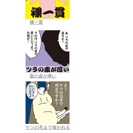
裸一貫
面の皮が厚い
ケツの毛まで抜かれる