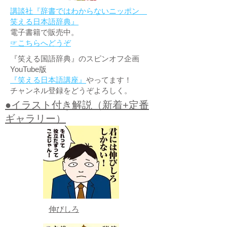
講談社『辞書ではわからないニッポン
笑える日本語辞典』
電子書籍で販売中。
☞こちらへどうぞ
『笑える国語辞典』のスピンオフ企画
YouTube版
『笑える日本語講座』
やってます！
チャンネル登録をどうぞよろしく。
●イラスト付き解説（新着+定番
ギャラリー）
伸びしろ