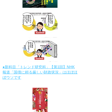
●新科目「トレンド研究科」【第1回】NHK
報道「国債に頼る厳しい財政状況」はほぼほ
ぼウソです