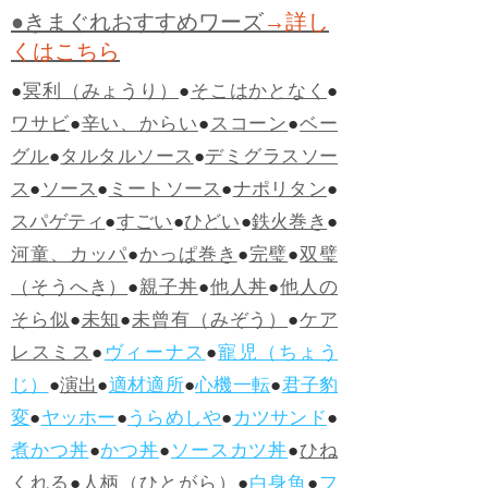
●きまぐれおすすめワーズ
→詳し
くはこちら
●
冥利（みょうり）
●
そこはかとなく
●
ワサビ
●
辛い、からい
●
スコーン
●
ベー
グル
●
タルタルソース
●
デミグラスソー
ス
●
ソース
●
ミートソース
●
ナポリタン
●
スパゲティ
●
すごい
●
ひどい
●
鉄火巻き
●
河童、カッパ
●
かっぱ巻き
●
完璧
●
双璧
（そうへき）
●
親子丼
●
他人丼
●
他人の
そら似
●
未知
●
未曾有（みぞう）
●
ケア
レスミス
●
ヴィーナス
●
寵児（ちょう
じ）
●
演出
●
適材適所
●
心機一転
●
君子豹
変
●
ヤッホー
●
うらめしや
●
カツサンド
●
煮かつ丼
●
かつ丼
●
ソースカツ丼
●
ひね
くれる
●
人柄（ひとがら）
●
白身魚
●
フ