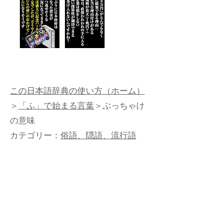
この日本語辞典の使い方（ホーム）
＞
「ふ」で始まる言葉
＞ぶっちゃけ
の意味
カテゴリー：
俗語、隠語、流行語