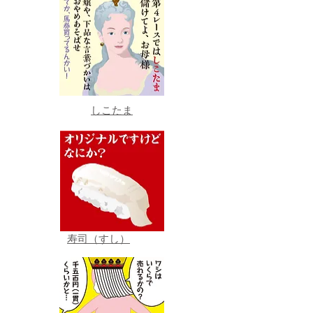
しこたま
寿司（すし）