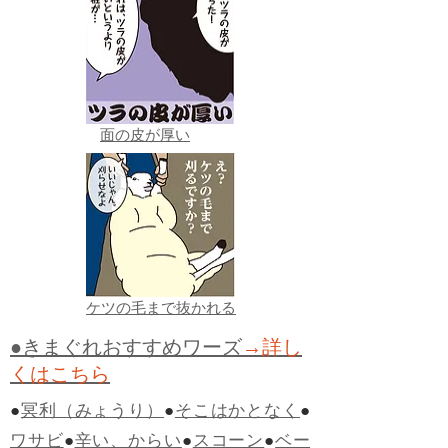
面の皮が厚い
ケツの毛まで抜かれる
●きまぐれおすすめワーズ
→詳し
くはこちら
●
冥利（みょうり）
●
そこはかとなく
●
ワサビ
●
辛い、からい
●
スコーン
●
ベー