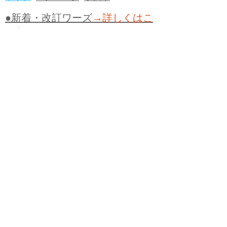
●新着・改訂ワーズ
→詳しくはこ
ちら
●
どたばた
●
どたばた喜劇
●
万死に値す
る
●
右に出る者がいない
●
求めよさらば
与えられん
●
狭き門
●
チープ
●
子供だま
し
●
老舗（しにせ）
●
二番煎じ
●
土用丑
の日
●
土用
●
自画自賛
●
手前味噌
●
ツケが
回ってくる
●
付け、ツケ
●
馬鹿に付ける
薬はない
●
チャラ男
●
チャラい
●
ちゃん
ぽん
●
ちゃらんぽらん
●
アフタヌーンテ
ィー
●
けだもの、獣
●
骨皮筋右衛門
●
下
手な鉄砲も数撃ちゃ当たる
●
死神
●
ケチ
ャップ
●
せんべい
●
おすそわけ
●
貧乏く
じ
●
貧乏暇無し
●
貧すれば鈍する
●
貧乏