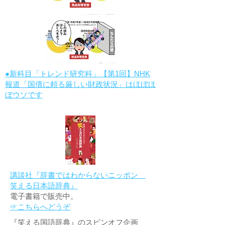
●新科目「トレンド研究科」【第1回】NHK
報道「国債に頼る厳しい財政状況」はほぼほ
ぼウソです
講談社『辞書ではわからないニッポン
笑える日本語辞典』
電子書籍で販売中。
☞こちらへどうぞ
『笑える国語辞典』のスピンオフ企画