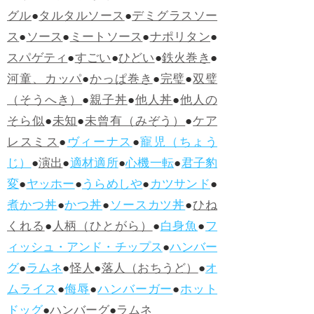
グル
●
タルタルソース
●
デミグラスソー
ス
●
ソース
●
ミートソース
●
ナポリタン
●
スパゲティ
●
すごい
●
ひどい
●
鉄火巻き
●
河童、カッパ
●
かっぱ巻き
●
完璧
●
双璧
（そうへき）
●
親子丼
●
他人丼
●
他人の
そら似
●
未知
●
未曾有（みぞう）
●
ケア
レスミス
●
ヴィーナス
●
寵児（ちょう
じ）
●
演出
●
適材適所
●
心機一転
●
君子豹
変
●
ヤッホー
●
うらめしや
●
カツサンド
●
煮かつ丼
●
かつ丼
●
ソースカツ丼
●
ひね
くれる
●
人柄（ひとがら）
●
白身魚
●
フ
ィッシュ・アンド・チップス
●
ハンバー
グ
●
ラムネ
●
怪人
●
落人（おちうど）
●
オ
ムライス
●
侮辱
●
ハンバーガー
●
ホット
ドッグ
●
ハンバーグ
●
ラムネ