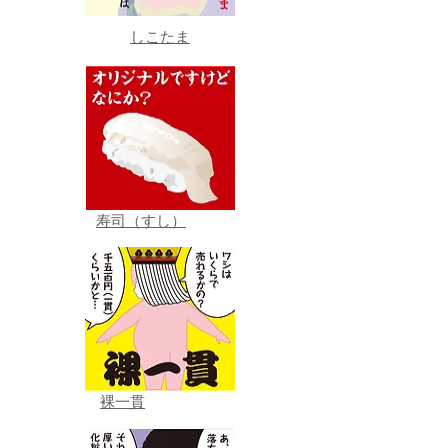
しこたま
寿司（すし）
裸一貫