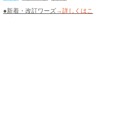
●新着・改訂ワーズ
→詳しくはこ
ちら
●
どたばた
●
どたばた喜劇
●
万死に値す
る
●
右に出る者がいない
●
求めよさらば
与えられん
●
狭き門
●
チープ
●
子供だま
し
●
老舗（しにせ）
●
二番煎じ
●
土用丑
の日
●
土用
●
自画自賛
●
手前味噌
●
ツケが
回ってくる
●
付け、ツケ
●
馬鹿に付ける
薬はない
●
チャラ男
●
チャラい
●
ちゃん
ぽん
●
ちゃらんぽらん
●
アフタヌーンテ
ィー
●
けだもの、獣
●
骨皮筋右衛門
●
下
手な鉄砲も数撃ちゃ当たる
●
死神
●
ケチ
ャップ
●
せんべい
●
おすそわけ
●
貧乏く
じ
●
貧乏暇無し
●
貧すれば鈍する
●
貧乏