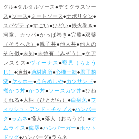
グル
●
タルタルソース
●
デミグラスソー
ス
●
ソース
●
ミートソース
●
ナポリタン
●
スパゲティ
●
すごい
●
ひどい
●
鉄火巻き
●
河童、カッパ
●
かっぱ巻き
●
完璧
●
双璧
（そうへき）
●
親子丼
●
他人丼
●
他人の
そら似
●
未知
●
未曾有（みぞう）
●
ケア
レスミス
●
ヴィーナス
●
寵児（ちょう
じ）
●
演出
●
適材適所
●
心機一転
●
君子豹
変
●
ヤッホー
●
うらめしや
●
カツサンド
●
煮かつ丼
●
かつ丼
●
ソースカツ丼
●
ひね
くれる
●
人柄（ひとがら）
●
白身魚
●
フ
ィッシュ・アンド・チップス
●
ハンバー
グ
●
ラムネ
●
怪人
●
落人（おちうど）
●
オ
ムライス
●
侮辱
●
ハンバーガー
●
ホット
ドッグ
●
ハンバーグ
●
ラムネ