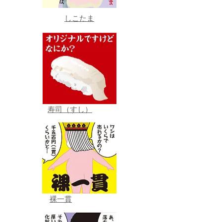
しこたま
寿司（すし）
裸一貫