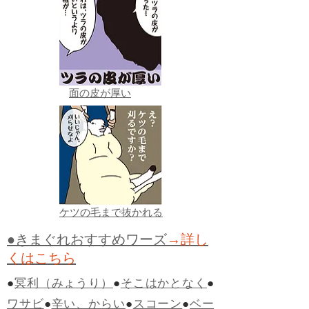
面の皮が厚い
ケツの毛まで抜かれる
●きまぐれおすすめワーズ
→詳し
くはこちら
●
冥利（みょうり）
●
そこはかとなく
●
ワサビ
●
辛い、からい
●
スコーン
●
ベー