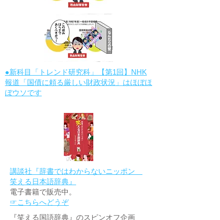
●新科目「トレンド研究科」【第1回】NHK
報道「国債に頼る厳しい財政状況」はほぼほ
ぼウソです
講談社『辞書ではわからないニッポン
笑える日本語辞典』
電子書籍で販売中。
☞こちらへどうぞ
『笑える国語辞典』のスピンオフ企画