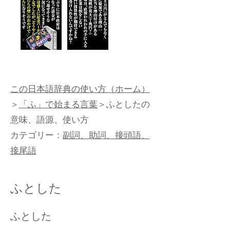
この日本語辞典の使い方（ホーム）
＞
「ふ」で始まる言葉
＞ふとしたの
意味、語源、使い方
カテゴリー：
副詞、助詞、接頭語、
接尾語
ふとした
ふとした