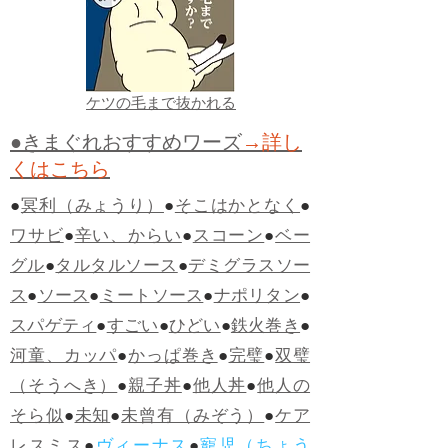
ケツの毛まで抜かれる
●きまぐれおすすめワーズ
→詳し
くはこちら
●
冥利（みょうり）
●
そこはかとなく
●
ワサビ
●
辛い、からい
●
スコーン
●
ベー
グル
●
タルタルソース
●
デミグラスソー
ス
●
ソース
●
ミートソース
●
ナポリタン
●
スパゲティ
●
すごい
●
ひどい
●
鉄火巻き
●
河童、カッパ
●
かっぱ巻き
●
完璧
●
双璧
（そうへき）
●
親子丼
●
他人丼
●
他人の
そら似
●
未知
●
未曾有（みぞう）
●
ケア