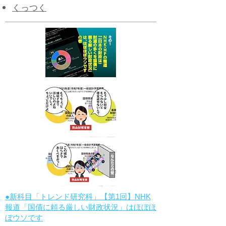
​くっつく
●新科目「トレンド研究科」【第1回】NHK
報道「国債に頼る厳しい財政状況」はほぼほ
ぼウソです