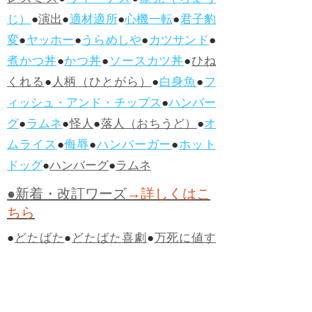
レスミス
●
ヴィーナス
●
寵児（ちょう
じ）
●
演出
●
適材適所
●
心機一転
●
君子豹
変
●
ヤッホー
●
うらめしや
●
カツサンド
●
煮かつ丼
●
かつ丼
●
ソースカツ丼
●
ひね
くれる
●
人柄（ひとがら）
●
白身魚
●
フ
ィッシュ・アンド・チップス
●
ハンバー
グ
●
ラムネ
●
怪人
●
落人（おちうど）
●
オ
ムライス
●
侮辱
●
ハンバーガー
●
ホット
ドッグ
●
ハンバーグ
●
ラムネ
●新着・改訂ワーズ
→詳しくはこ
ちら
●
どたばた
●
どたばた喜劇
●
万死に値す
る
●
右に出る者がいない
●
求めよさらば
与えられん
●
狭き門
●
チープ
●
子供だま
し
●
老舗（しにせ）
●
二番煎じ
●
土用丑