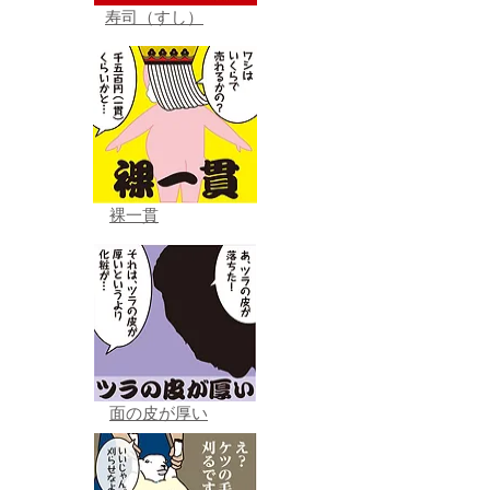
寿司（すし）
裸一貫
面の皮が厚い