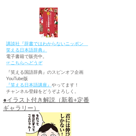
講談社『辞書ではわからないニッポン
笑える日本語辞典』
電子書籍で販売中。
☞こちらへどうぞ
『笑える国語辞典』のスピンオフ企画
YouTube版
『笑える日本語講座』
やってます！
チャンネル登録をどうぞよろしく。
●イラスト付き解説（新着+定番
ギャラリー）