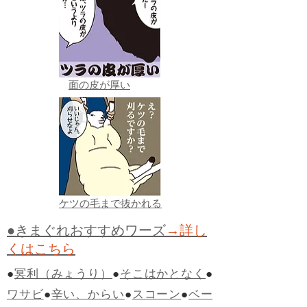
面の皮が厚い
ケツの毛まで抜かれる
●きまぐれおすすめワーズ
→詳し
くはこちら
●
冥利（みょうり）
●
そこはかとなく
●
ワサビ
●
辛い、からい
●
スコーン
●
ベー