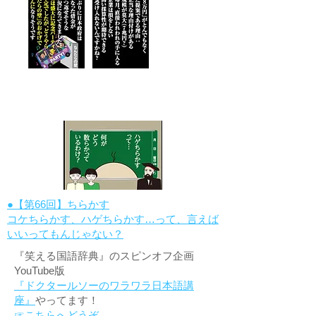
●【第66回】ちらかす
コケちらかす、ハゲちらかす…って、言えば
いいってもんじゃない？
『笑える国語辞典』のスピンオフ企画
YouTube版
『ドクタールソーのワラワラ日本語講
座』
やってます！
☞こちらへどうぞ