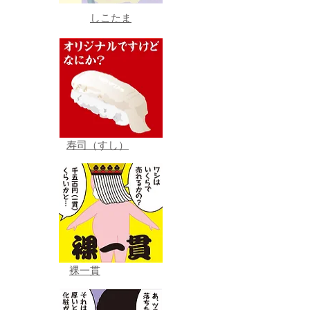
しこたま
寿司（すし）
裸一貫