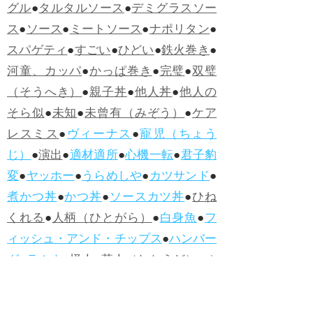
グル
●
タルタルソース
●
デミグラスソー
ス
●
ソース
●
ミートソース
●
ナポリタン
●
スパゲティ
●
すごい
●
ひどい
●
鉄火巻き
●
河童、カッパ
●
かっぱ巻き
●
完璧
●
双璧
（そうへき）
●
親子丼
●
他人丼
●
他人の
そら似
●
未知
●
未曾有（みぞう）
●
ケア
レスミス
●
ヴィーナス
●
寵児（ちょう
じ）
●
演出
●
適材適所
●
心機一転
●
君子豹
変
●
ヤッホー
●
うらめしや
●
カツサンド
●
煮かつ丼
●
かつ丼
●
ソースカツ丼
●
ひね
くれる
●
人柄（ひとがら）
●
白身魚
●
フ
ィッシュ・アンド・チップス
●
ハンバー
グ
●
ラムネ
●
怪人
●
落人（おちうど）
●
オ
ムライス
●
侮辱
●
ハンバーガー
●
ホット
ドッグ
●
ハンバーグ
●
ラムネ