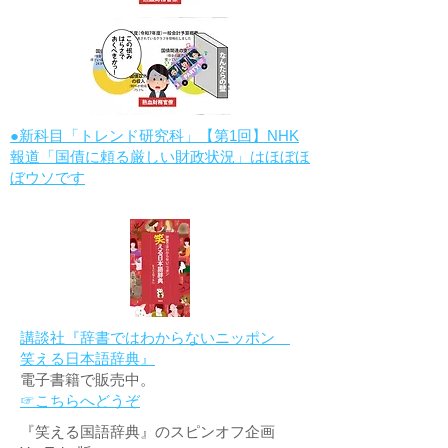
●新科目「トレンド研究科」【第1回】NHK
報道「国債に頼る厳しい財政状況」はほぼほ
ぼウソです
講談社『辞書ではわからないニッポン
笑える日本語辞典』
電子書籍で販売中。
☞こちらへどうぞ
『笑える国語辞典』のスピンオフ企画