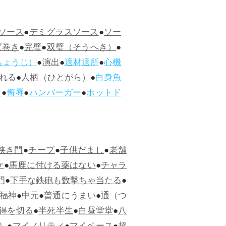
ソース
●
デミグラスソース
●
ソー
ぱ巻き
●
完璧
●
双璧（そうへき）
●
ちょうじ）
●
演出
●
適材適所
●
心機
れる
●
人柄（ひとがら）
●
白身魚
ス
●
侮辱
●
ハンバーガー
●
ホットド
狭き門
●
チープ
●
子供だまし
●
老舗
ケ
●
馬鹿に付ける薬はない
●
チャラ
門
●
下手な鉄砲も数撃ちゃ当たる
●
福神
●
中元
●
普通にうまい
●
通（つ
得を切る
●
半死半生
●
白昼堂堂
●
八