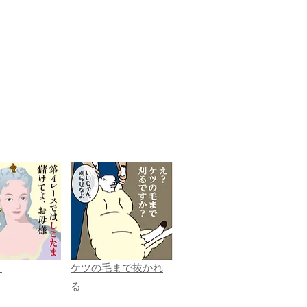
ま
ケツの毛まで抜かれ
る