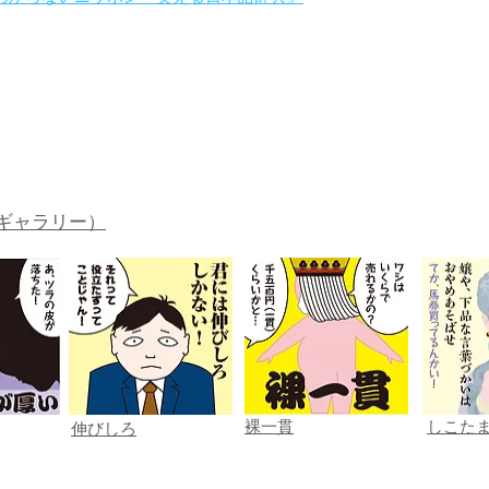
。
ギャラリー）
裸一貫
しこた
伸びしろ