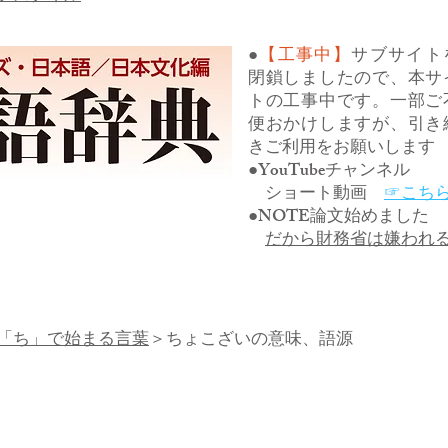
●
【工事中】
サブサイト
閉鎖しましたので、本サ
トの工事中です。一部ご
便おかけしますが、引き
きご利用をお願いします
●YouTubeチャンネル
ショート動画
☞こち
●NOTE論文始めました
だから財務省は嫌われ
「ち」で始まる言葉
＞ちょこざいの意味、語源