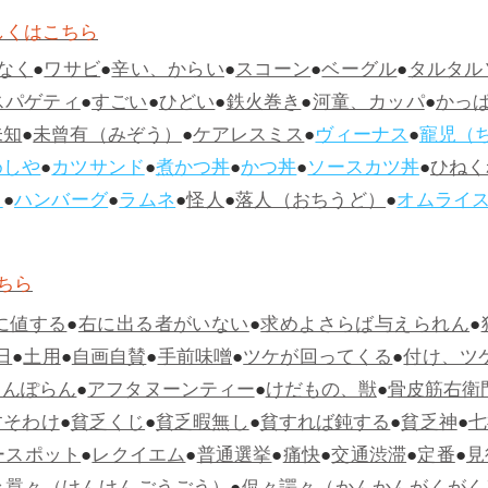
しくはこちら
なく
●
ワサビ
●
辛い、からい
●
スコーン
●
ベーグル
●
タルタル
スパゲティ
●
すごい
●
ひどい
●
鉄火巻き
●
河童、カッパ
●
かっ
未知
●
未曾有（みぞう）
●
ケアレスミス
●
ヴィーナス
●
寵児（
めしや
●
カツサンド
●
煮かつ丼
●
かつ丼
●
ソースカツ丼
●
ひねく
ス
●
ハンバーグ
●
ラムネ
●
怪人
●
落人（おちうど）
●
オムライ
ちら
に値する
●
右に出る者がいない
●
求めよさらば与えられん
●
日
●
土用
●
自画自賛
●
手前味噌
●
ツケが回ってくる
●
付け、ツ
らんぽらん
●
アフタヌーンティー
●
けだもの、獣
●
骨皮筋右衛
すそわけ
●
貧乏くじ
●
貧乏暇無し
●
貧すれば鈍する
●
貧乏神
●
七
ースポット
●
レクイエム
●
普通選挙
●
痛快
●
交通渋滞
●
定番
●
見