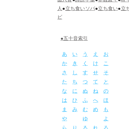
面六臂
●
誹謗中傷
●
非難囂々
●
喧
人
●
立ち食いソバ
●
立ち食い
●
立
ビ
●五十音索引
あ
い
う
え
お
か
き
く
け
こ
さ
し
す
せ
そ
た
ち
つ
て
と
な
に
ぬ
ね
の
は
ひ
ふ
へ
ほ
ま
み
む
め
も
や
ゆ
よ
ら
り
る
れ
ろ