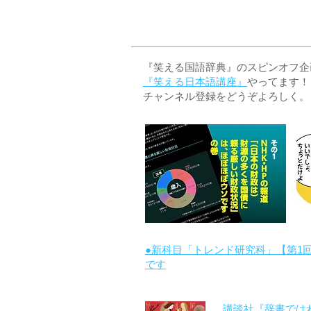
『笑える国語辞典』のスピンオフ企画 
『笑える日本語講座』
やってます！
チャンネル登録をどうぞよろしく。
●新科目「トレンド研究科」【第1
です
講談社『辞書では