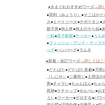
●きまぐれおすすめワーズ
→詳
●
冥利（みょうり）
●
そこはかと
ス
●
ミートソース
●
ナポリタン
●
親子丼
●
他人丼
●
他人のそら似
●
一転
●
君子豹変
●
ヤッホー
●
うら
●
フィッシュ・アンド・チップ
ッグ
●
ハンバーグ
●
ラムネ
●新着・改訂ワーズ
→詳しくはこ
●
どたばた
●
どたばた喜劇
●
万死
（しにせ）
●
二番煎じ
●
土用丑の
男
●
チャラい
●
ちゃんぽん
●
ちゃ
死神
●
ケチャップ
●
せんべい
●
お
う）
●
ツーカー
●
ゲロする
●
パワ