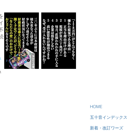
を
イ
不
続
ら
る
HOME
五十音インデックス
新着・改訂ワーズ