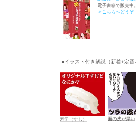
電子書籍で販売中
☞こちらへどうぞ
●イラスト付き解説（新着+定番
面の皮が厚い
寿司（すし）