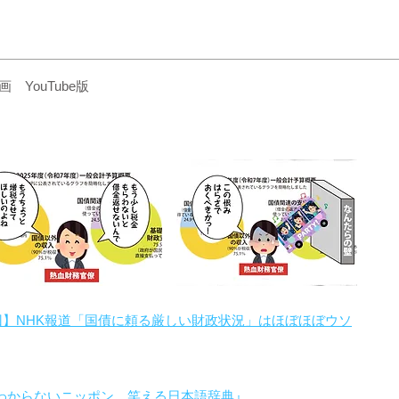
YouTube版
回】NHK報道「国債に頼る厳しい財政状況」はほぼほぼウソ
わからないニッポン 笑える日本語辞典』