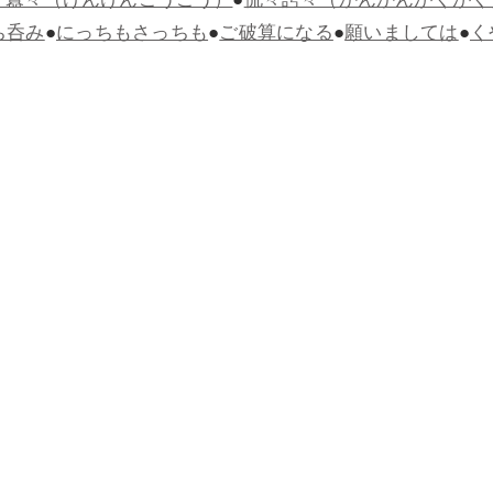
々囂々（けんけんごうごう）
●
侃々諤々（かんかんがくがく
ち呑み
●
にっちもさっちも
●
ご破算になる
●
願いましては
●
く