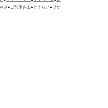
）
●
マイノリティ
●
マイペース
●
超
やみ
●
ご愁傷さま
●
どえらい
●
ワサ