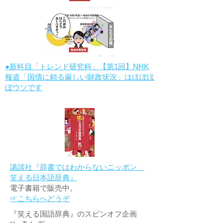
●新科目「トレンド研究科」【第1回】NHK
報道「国債に頼る厳しい財政状況」はほぼほ
ぼウソです
講談社『辞書ではわからないニッポン
笑える日本語辞典』
電子書籍で販売中。
☞こちらへどうぞ
『笑える国語辞典』のスピンオフ企画