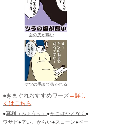
面の皮が厚い
ケツの毛まで抜かれる
●きまぐれおすすめワーズ
→詳し
くはこちら
●
冥利（みょうり）
●
そこはかとなく
●
ワサビ
●
辛い、からい
●
スコーン
●
ベー