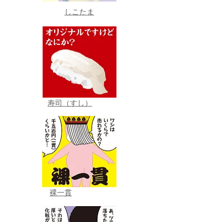
しこたま
寿司（すし）
裸一貫