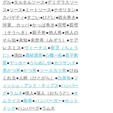
グル
●
タルタルソース
●
デミグラスソー
ス
●
ソース
●
ミートソース
●
ナポリタン
●
スパゲティ
●
すごい
●
ひどい
●
鉄火巻き
●
河童、カッパ
●
かっぱ巻き
●
完璧
●
双璧
（そうへき）
●
親子丼
●
他人丼
●
他人の
そら似
●
未知
●
未曾有（みぞう）
●
ケア
レスミス
●
ヴィーナス
●
寵児（ちょう
じ）
●
演出
●
適材適所
●
心機一転
●
君子豹
変
●
ヤッホー
●
うらめしや
●
カツサンド
●
煮かつ丼
●
かつ丼
●
ソースカツ丼
●
ひね
くれる
●
人柄（ひとがら）
●
白身魚
●
フ
ィッシュ・アンド・チップス
●
ハンバー
グ
●
ラムネ
●
怪人
●
落人（おちうど）
●
オ
ムライス
●
侮辱
●
ハンバーガー
●
ホット
ドッグ
●
ハンバーグ
●
ラムネ