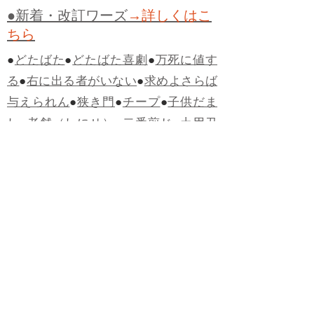
●新着・改訂ワーズ
→詳しくはこ
ちら
●
どたばた
●
どたばた喜劇
●
万死に値す
る
●
右に出る者がいない
●
求めよさらば
与えられん
●
狭き門
●
チープ
●
子供だま
し
●
老舗（しにせ）
●
二番煎じ
●
土用丑
の日
●
土用
●
自画自賛
●
手前味噌
●
ツケが
回ってくる
●
付け、ツケ
●
馬鹿に付ける
薬はない
●
チャラ男
●
チャラい
●
ちゃん
ぽん
●
ちゃらんぽらん
●
アフタヌーンテ
ィー
●
けだもの、獣
●
骨皮筋右衛門
●
下
手な鉄砲も数撃ちゃ当たる
●
死神
●
ケチ
ャップ
●
せんべい
●
おすそわけ
●
貧乏く
じ
●
貧乏暇無し
●
貧すれば鈍する
●
貧乏