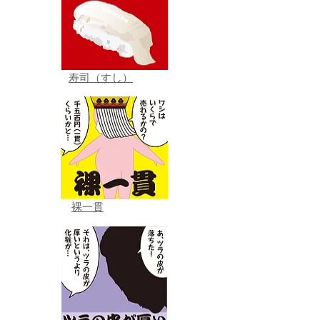
寿司（すし）
裸一貫