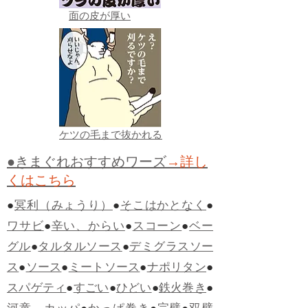
面の皮が厚い
ケツの毛まで抜かれる
●きまぐれおすすめワーズ
→詳し
くはこちら
●
冥利（みょうり）
●
そこはかとなく
●
ワサビ
●
辛い、からい
●
スコーン
●
ベー
グル
●
タルタルソース
●
デミグラスソー
ス
●
ソース
●
ミートソース
●
ナポリタン
●
スパゲティ
●
すごい
●
ひどい
●
鉄火巻き
●