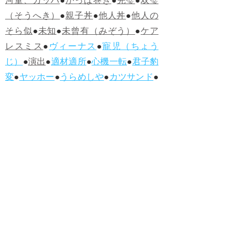
河童、カッパ
●
かっぱ巻き
●
完璧
●
双璧
（そうへき）
●
親子丼
●
他人丼
●
他人の
そら似
●
未知
●
未曾有（みぞう）
●
ケア
レスミス
●
ヴィーナス
●
寵児（ちょう
じ）
●
演出
●
適材適所
●
心機一転
●
君子豹
変
●
ヤッホー
●
うらめしや
●
カツサンド
●
煮かつ丼
●
かつ丼
●
ソースカツ丼
●
ひね
くれる
●
人柄（ひとがら）
●
白身魚
●
フ
ィッシュ・アンド・チップス
●
ハンバー
グ
●
ラムネ
●
怪人
●
落人（おちうど）
●
オ
ムライス
●
侮辱
●
ハンバーガー
●
ホット
ドッグ
●
ハンバーグ
●
ラムネ
●新着・改訂ワーズ
→詳しくはこ
ちら
●
どたばた
●
どたばた喜劇
●
万死に値す