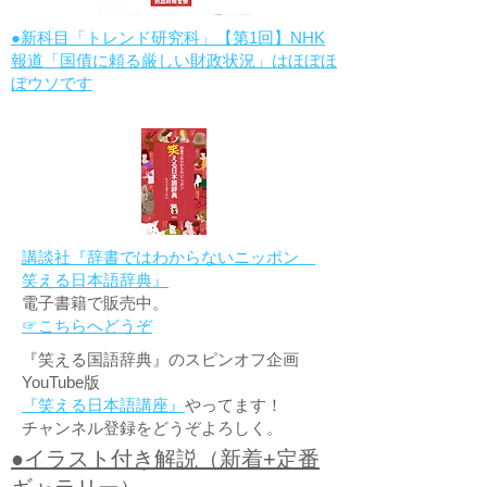
●新科目「トレンド研究科」【第1回】NHK
報道「国債に頼る厳しい財政状況」はほぼほ
ぼウソです
講談社『辞書ではわからないニッポン
笑える日本語辞典』
電子書籍で販売中。
☞こちらへどうぞ
『笑える国語辞典』のスピンオフ企画
YouTube版
『笑える日本語講座』
やってます！
チャンネル登録をどうぞよろしく。
●イラスト付き解説（新着+定番