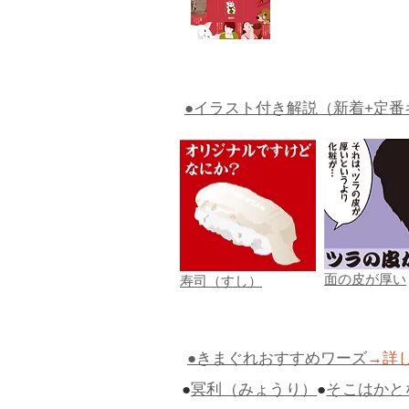
●イラスト付き解説（新着+定番
面の皮が厚い
寿司（すし）
●きまぐれおすすめワーズ
→詳
●
冥利（みょうり）
●
そこはかと