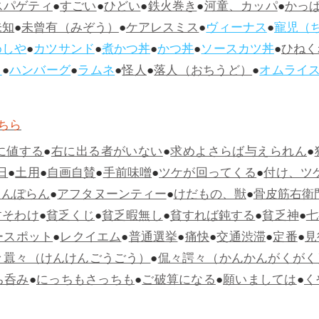
スパゲティ
●
すごい
●
ひどい
●
鉄火巻き
●
河童、カッパ
●
かっ
未知
●
未曾有（みぞう）
●
ケアレスミス
●
ヴィーナス
●
寵児（
めしや
●
カツサンド
●
煮かつ丼
●
かつ丼
●
ソースカツ丼
●
ひねく
ス
●
ハンバーグ
●
ラムネ
●
怪人
●
落人（おちうど）
●
オムライ
ちら
に値する
●
右に出る者がいない
●
求めよさらば与えられん
●
日
●
土用
●
自画自賛
●
手前味噌
●
ツケが回ってくる
●
付け、ツ
らんぽらん
●
アフタヌーンティー
●
けだもの、獣
●
骨皮筋右衛
すそわけ
●
貧乏くじ
●
貧乏暇無し
●
貧すれば鈍する
●
貧乏神
●
七
ースポット
●
レクイエム
●
普通選挙
●
痛快
●
交通渋滞
●
定番
●
見
々囂々（けんけんごうごう）
●
侃々諤々（かんかんがくがく
ち呑み
●
にっちもさっちも
●
ご破算になる
●
願いましては
●
く