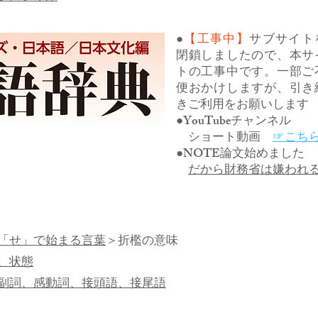
●
【工事中】
サブサイト
閉鎖しましたので、本サ
トの工事中です。一部ご
便おかけしますが、引き
きご利用をお願いします
●YouTubeチャンネル
ショート動画
☞こち
●NOTE論文始めました
だから財務省は嫌われ
「せ」で始まる言葉
＞折檻の意味
、状態
副詞、感動詞、接頭語、接尾語