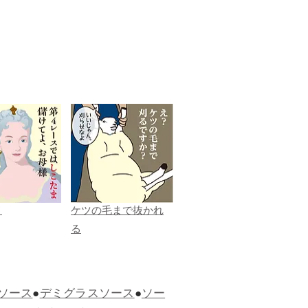
ま
ケツの毛まで抜かれ
る
ソース
●
デミグラスソース
●
ソー