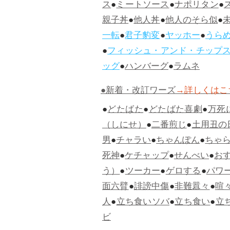
ス
●
ミートソース
●
ナポリタン
●
親子丼
●
他人丼
●
他人のそら似
●
一転
●
君子豹変
●
ヤッホー
●
うら
●
フィッシュ・アンド・チップ
ッグ
●
ハンバーグ
●
ラムネ
●新着・改訂ワーズ
→詳しくはこ
●
どたばた
●
どたばた喜劇
●
万死
（しにせ）
●
二番煎じ
●
土用丑の
男
●
チャラい
●
ちゃんぽん
●
ちゃ
死神
●
ケチャップ
●
せんべい
●
お
う）
●
ツーカー
●
ゲロする
●
パワ
面六臂
●
誹謗中傷
●
非難囂々
●
喧
人
●
立ち食いソバ
●
立ち食い
●
立
ビ