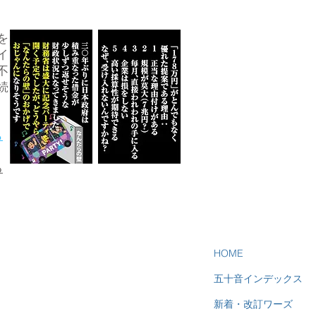
を
イ
不
続
ら
る
HOME
五十音インデックス
新着・改訂ワーズ