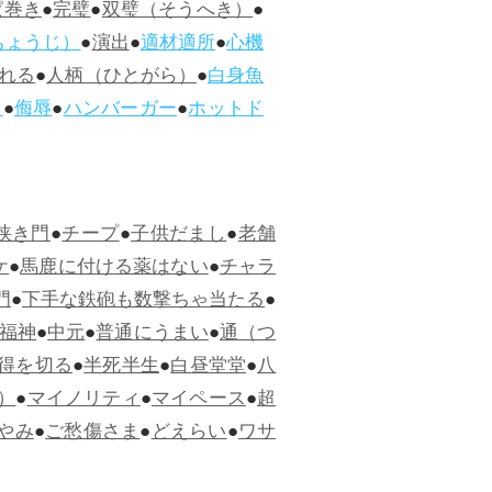
ぱ巻き
●
完璧
●
双璧（そうへき）
●
ちょうじ）
●
演出
●
適材適所
●
心機
れる
●
人柄（ひとがら）
●
白身魚
ス
●
侮辱
●
ハンバーガー
●
ホットド
狭き門
●
チープ
●
子供だまし
●
老舗
ケ
●
馬鹿に付ける薬はない
●
チャラ
門
●
下手な鉄砲も数撃ちゃ当たる
●
福神
●
中元
●
普通にうまい
●
通（つ
得を切る
●
半死半生
●
白昼堂堂
●
八
）
●
マイノリティ
●
マイペース
●
超
やみ
●
ご愁傷さま
●
どえらい
●
ワサ