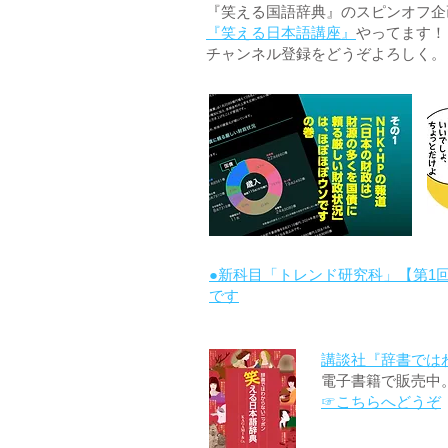
『笑える国語辞典』のスピンオフ企画 
『笑える日本語講座』
やってます！
チャンネル登録をどうぞよろしく。
●新科目「トレンド研究科」【第1
です
講談社『辞書では
電子書籍で販売中
☞こちらへどうぞ