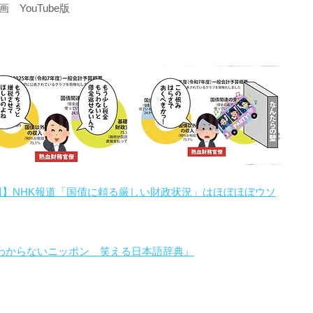
YouTube版
回】NHK報道「国債に頼る厳しい財政状況」はほぼほぼウソ
わからないニッポン 笑える日本語辞典』
。