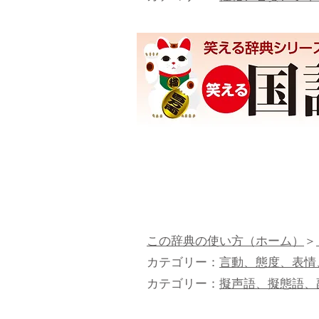
この辞典の使い方（ホーム）
＞
カテゴリー：
言動、態度、表情
カテゴリー：
擬声語、擬態語、