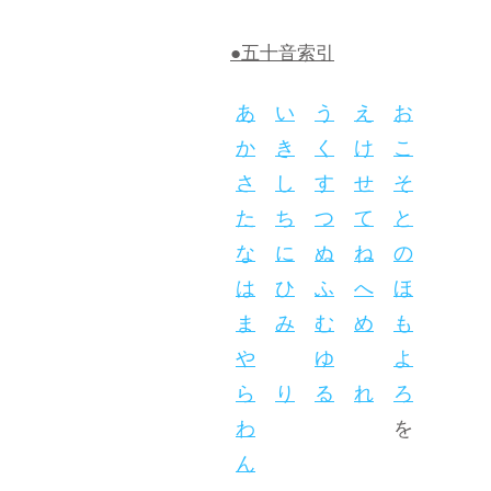
●五十音索引
あ
い
う
え
お
か
き
く
け
こ
さ
し
す
せ
そ
た
ち
つ
て
と
な
に
ぬ
ね
の
は
ひ
ふ
へ
ほ
ま
み
む
め
も
や
ゆ
よ
ら
り
る
れ
ろ
わ
を
ん