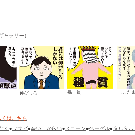
ギャラリー）
裸一貫
しこた
伸びしろ
しくはこちら
なく
●
ワサビ
●
辛い、からい
●
スコーン
●
ベーグル
●
タルタル