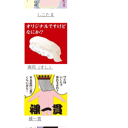
しこたま
寿司（すし）
裸一貫