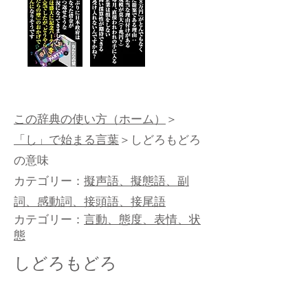
この辞典の使い方（ホーム）
＞
「し」で始まる言葉
＞しどろもどろ
の意味
カテゴリー：
擬声語、擬態語、副
詞、感動詞、接頭語、接尾語
カテゴリー：
言動、態度、表情、状
態
しどろもどろ