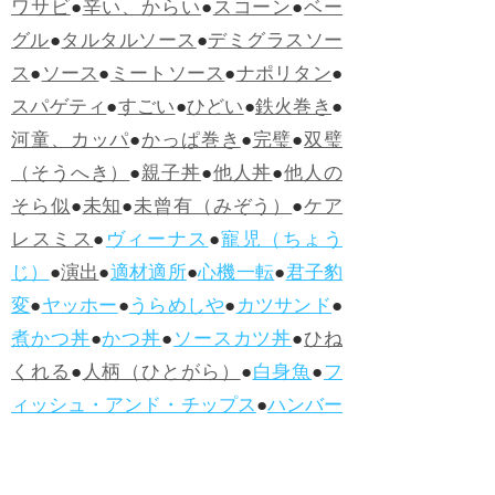
ワサビ
●
辛い、からい
●
スコーン
●
ベー
グル
●
タルタルソース
●
デミグラスソー
ス
●
ソース
●
ミートソース
●
ナポリタン
●
スパゲティ
●
すごい
●
ひどい
●
鉄火巻き
●
河童、カッパ
●
かっぱ巻き
●
完璧
●
双璧
（そうへき）
●
親子丼
●
他人丼
●
他人の
そら似
●
未知
●
未曾有（みぞう）
●
ケア
レスミス
●
ヴィーナス
●
寵児（ちょう
じ）
●
演出
●
適材適所
●
心機一転
●
君子豹
変
●
ヤッホー
●
うらめしや
●
カツサンド
●
煮かつ丼
●
かつ丼
●
ソースカツ丼
●
ひね
くれる
●
人柄（ひとがら）
●
白身魚
●
フ
ィッシュ・アンド・チップス
●
ハンバー
グ
●
ラムネ
●
怪人
●
落人（おちうど）
●
オ
ムライス
●
侮辱
●
ハンバーガー
●
ホット