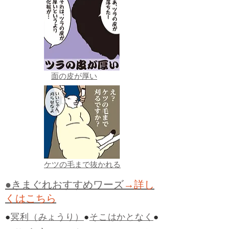
面の皮が厚い
ケツの毛まで抜かれる
●きまぐれおすすめワーズ
→詳し
くはこちら
●
冥利（みょうり）
●
そこはかとなく
●