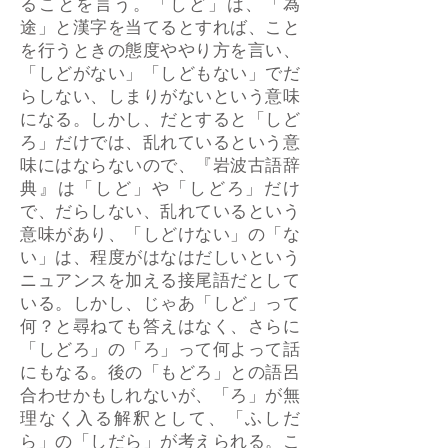
ることを言う。「しど」は、「為
途」と漢字を当てるとすれば、こと
を行うときの態度ややり方を言い、
「しどがない」「しどもない」でだ
らしない、しまりがないという意味
になる。しかし、だとすると「しど
ろ」だけでは、乱れているという意
味にはならないので、『岩波古語辞
典』は「しど」や「しどろ」だけ
で、だらしない、乱れているという
意味があり、「しどけない」の「な
い」は、程度がはなはだしいという
ニュアンスを加える接尾語だとして
いる。しかし、じゃあ「しど」って
何？と尋ねても答えはなく、さらに
「しどろ」の「ろ」って何よって話
にもなる。後の「もどろ」との語呂
合わせかもしれないが、「ろ」が無
理なく入る解釈として、「ふしだ
ら」の「しだら」が考えられる。こ