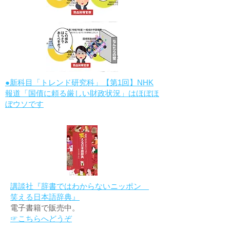
●新科目「トレンド研究科」【第1回】NHK
報道「国債に頼る厳しい財政状況」はほぼほ
ぼウソです
講談社『辞書ではわからないニッポン
笑える日本語辞典』
電子書籍で販売中。
☞こちらへどうぞ