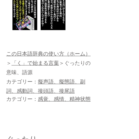
この日本語辞典の使い方（ホーム）
＞
「く」で始まる言葉
＞ぐったりの
意味、語源
カテゴリー：
擬声語、擬態語、副
詞、感動詞、接頭語、接尾語
カテゴリー：
感覚、感情、精神状態