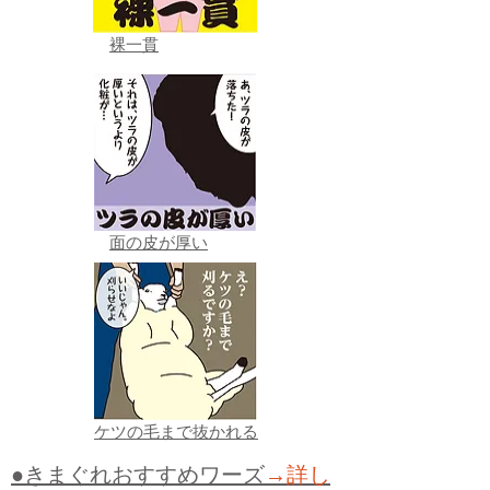
裸一貫
面の皮が厚い
ケツの毛まで抜かれる
●きまぐれおすすめワーズ
→詳し