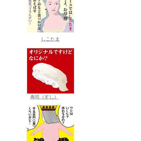
しこたま
寿司（すし）