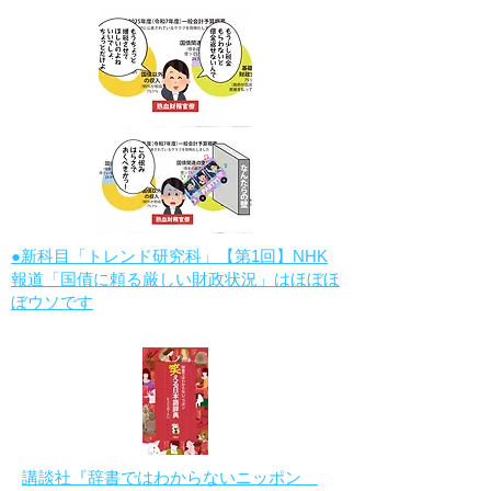
●新科目「トレンド研究科」【第1回】NHK
報道「国債に頼る厳しい財政状況」はほぼほ
ぼウソです
講談社『辞書ではわからないニッポン