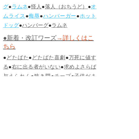
グ
●
ラムネ
●
怪人
●
落人（おちうど）
●
オ
ムライス
●
侮辱
●
ハンバーガー
●
ホット
ドッグ
●
ハンバーグ
●
ラムネ
●新着・改訂ワーズ
→詳しくはこ
ちら
●
どたばた
●
どたばた喜劇
●
万死に値す
る
●
右に出る者がいない
●
求めよさらば
与えられん
●
狭き門
●
チープ
●
子供だま
し
●
老舗（しにせ）
●
二番煎じ
●
土用丑
の日
●
土用
●
自画自賛
●
手前味噌
●
ツケが
回ってくる
●
付け、ツケ
●
馬鹿に付ける
薬はない
●
チャラ男
●
チャラい
●
ちゃん
ぽん
●
ちゃらんぽらん
●
アフタヌーンテ
ィー
●
けだもの、獣
●
骨皮筋右衛門
●
下