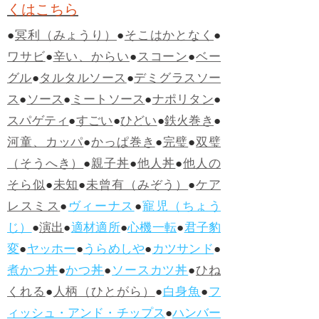
くはこちら
●
冥利（みょうり）
●
そこはかとなく
●
ワサビ
●
辛い、からい
●
スコーン
●
ベー
グル
●
タルタルソース
●
デミグラスソー
ス
●
ソース
●
ミートソース
●
ナポリタン
●
スパゲティ
●
すごい
●
ひどい
●
鉄火巻き
●
河童、カッパ
●
かっぱ巻き
●
完璧
●
双璧
（そうへき）
●
親子丼
●
他人丼
●
他人の
そら似
●
未知
●
未曾有（みぞう）
●
ケア
レスミス
●
ヴィーナス
●
寵児（ちょう
じ）
●
演出
●
適材適所
●
心機一転
●
君子豹
変
●
ヤッホー
●
うらめしや
●
カツサンド
●
煮かつ丼
●
かつ丼
●
ソースカツ丼
●
ひね
くれる
●
人柄（ひとがら）
●
白身魚
●
フ
ィッシュ・アンド・チップス
●
ハンバー