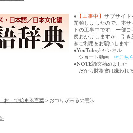
●
【工事中】
サブサイト
閉鎖しましたので、本サ
トの工事中です。一部ご
便おかけしますが、引き
きご利用をお願いします
●YouTubeチャンネル
ショート動画
☞こち
●NOTE論文始めました
だから財務省は嫌われ
「お」で始まる言葉
＞おつりが来るの意味
語