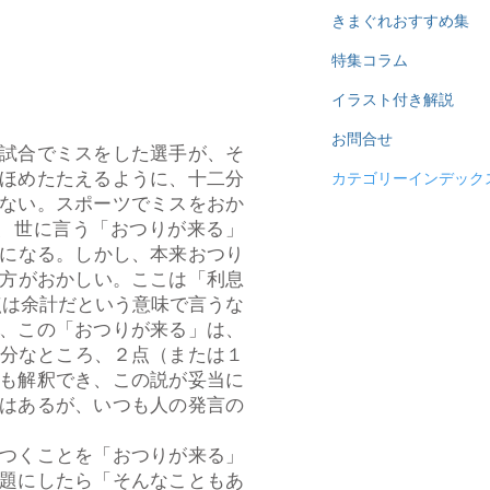
きまぐれおすすめ集
特集コラム
イラスト付き解説
お問合せ
試合でミスをした選手が、そ
ほめたたえるように、十二分
カテゴリーインデック
ない。スポーツでミスをおか
、世に言う「おつりが来る」
とになる。しかし、本来おつり
い方がおかしい。ここは「利息
点は余計だという意味で言うな
、この「おつりが来る」は、
十分なところ、２点（または１
も解釈でき、この説が妥当に
はあるが、いつも人の発言の
つくことを「おつりが来る」
題にしたら「そんなこともあ