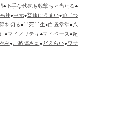
門
●
下手な鉄砲も数撃ちゃ当たる
●
福神
●
中元
●
普通にうまい
●
通（つ
得を切る
●
半死半生
●
白昼堂堂
●
八
）
●
マイノリティ
●
マイペース
●
超
やみ
●
ご愁傷さま
●
どえらい
●
ワサ