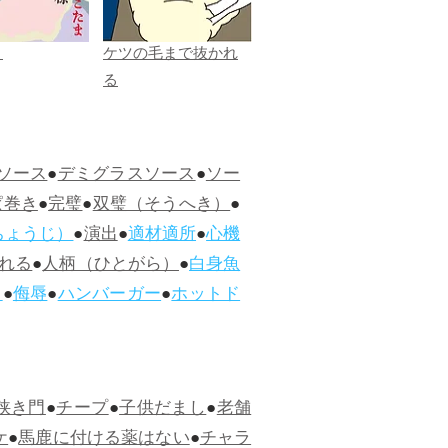
ま
ケツの毛まで抜かれ
る
ソース
●
デミグラスソース
●
ソー
ぱ巻き
●
完璧
●
双璧（そうへき）
●
ちょうじ）
●
演出
●
適材適所
●
心機
れる
●
人柄（ひとがら）
●
白身魚
ス
●
侮辱
●
ハンバーガー
●
ホットド
狭き門
●
チープ
●
子供だまし
●
老舗
ケ
●
馬鹿に付ける薬はない
●
チャラ