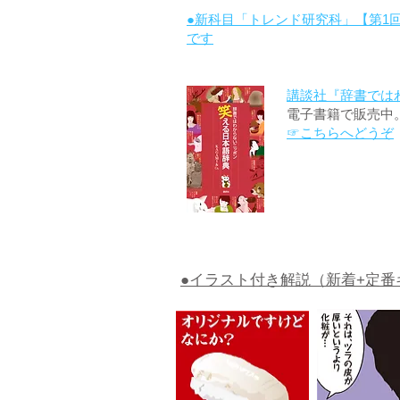
●新科目「トレンド研究科」【第1
です
講談社『辞書では
電子書籍で販売中
☞こちらへどうぞ
●イラスト付き解説（新着+定番