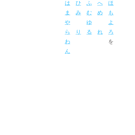
は
ひ
ふ
へ
ほ
ま
み
む
め
も
や
ゆ
よ
ら
り
る
れ
ろ
わ
を
ん