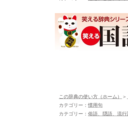
この辞典の使い方（ホーム）
＞
カテゴリー：
慣用句
カテゴリー：
俗語、隠語、流行