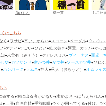
裸一貫
しこた
伸びしろ
しくはこちら
なく
●
ワサビ
●
辛い、からい
●
スコーン
●
ベーグル
●
タルタル
スパゲティ
●
すごい
●
ひどい
●
鉄火巻き
●
河童、カッパ
●
かっ
未知
●
未曾有（みぞう）
●
ケアレスミス
●
ヴィーナス
●
寵児（
めしや
●
カツサンド
●
煮かつ丼
●
かつ丼
●
ソースカツ丼
●
ひねく
ス
●
ハンバーグ
●
ラムネ
●
怪人
●
落人（おちうど）
●
オムライ
ちら
に値する
●
右に出る者がいない
●
求めよさらば与えられん
●
日
●
土用
●
自画自賛
●
手前味噌
●
ツケが回ってくる
●
付け、ツ