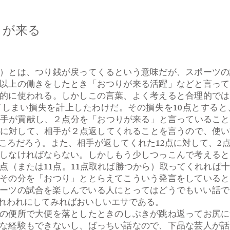
りが来る
）とは、つり銭が戻ってくるという意味だが、スポーツの
以上の働きをしたとき「おつりが来る活躍」などと言って
的に使われる。しかしこの言葉、よく考えると合理的では
しまい損失を計上したわけだ。その損失を10点とすると
選手が貢献し、２点分を「おつりが来る」と言っているこ
点に対して、相手が２点返してくれることを言うので、使
ころだろう。また、相手が返してくれた12点に対して、2
しなければならない。しかしもう少しつっこんで考えると
0点（または11点。11点取れば勝つから）取ってくれれば
その分を「おつり」ととらえてこういう発言をしていると
ーツの試合を楽しんでいる人にとってはどうでもいい話で
れわれにしてみればおいしいエサである。
の便所で大便を落としたときのしぶきが跳ね返ってお尻に
な経験もできないし、ばっちい話なので、下品な芸人が話