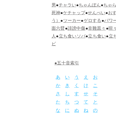
男
●
チャラい
●
ちゃんぽん
●
ちゃ
死神
●
ケチャップ
●
せんべい
●
お
う）
●
ツーカー
●
ゲロする
●
パワ
面六臂
●
誹謗中傷
●
非難囂々
●
喧
人
●
立ち食いソバ
●
立ち食い
●
立
ビ
●五十音索引
あ
い
う
え
お
か
き
く
け
こ
さ
し
す
せ
そ
た
ち
つ
て
と
な
に
ぬ
ね
の