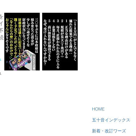
を
イ
不
続
ら
る
HOME
五十音インデックス
新着・改訂ワーズ