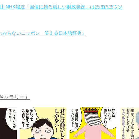
回】NHK報道「国債に頼る厳しい財政状況」はほぼほぼウソ
わからないニッポン 笑える日本語辞典』
。
ギャラリー）