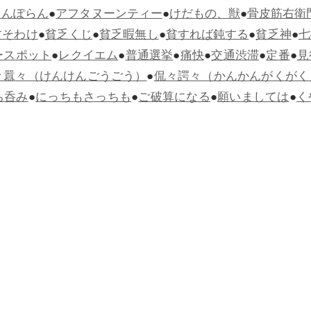
らんぽらん
●
アフタヌーンティー
●
けだもの、獣
●
骨皮筋右衛
すそわけ
●
貧乏くじ
●
貧乏暇無し
●
貧すれば鈍する
●
貧乏神
●
七
ースポット
●
レクイエム
●
普通選挙
●
痛快
●
交通渋滞
●
定番
●
見
々囂々（けんけんごうごう）
●
侃々諤々（かんかんがくがく
ち呑み
●
にっちもさっちも
●
ご破算になる
●
願いましては
●
く