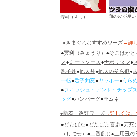
面の皮が厚い
寿司（すし）
●きまぐれおすすめワーズ
→詳
●
冥利（みょうり）
●
そこはかと
ス
●
ミートソース
●
ナポリタン
●
親子丼
●
他人丼
●
他人のそら似
●
一転
●
君子豹変
●
ヤッホー
●
うら
●
フィッシュ・アンド・チップ
ッグ
●
ハンバーグ
●
ラムネ
●新着・改訂ワーズ
→詳しくはこ
●
どたばた
●
どたばた喜劇
●
万死
（しにせ）
●
二番煎じ
●
土用丑の