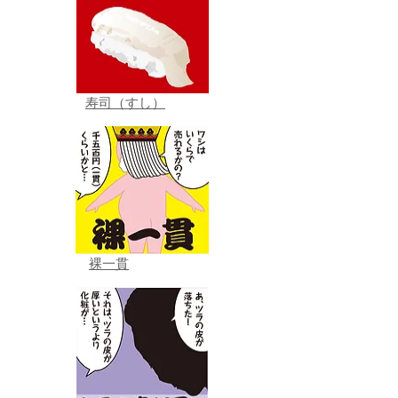
寿司（すし）
裸一貫