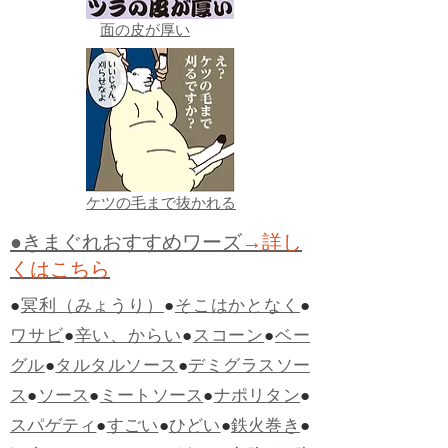
面の皮が厚い
ケツの毛まで抜かれる
●きまぐれおすすめワーズ
→詳し
くはこちら
●
冥利（みょうり）
●
そこはかとなく
●
ワサビ
●
辛い、からい
●
スコーン
●
ベー
グル
●
タルタルソース
●
デミグラスソー
ス
●
ソース
●
ミートソース
●
ナポリタン
●
スパゲティ
●
すごい
●
ひどい
●
鉄火巻き
●