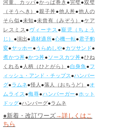
河童、カッパ
●
かっぱ巻き
●
完璧
●
双璧
（そうへき）
●
親子丼
●
他人丼
●
他人の
そら似
●
未知
●
未曾有（みぞう）
●
ケア
レスミス
●
ヴィーナス
●
寵児（ちょう
じ）
●
演出
●
適材適所
●
心機一転
●
君子豹
変
●
ヤッホー
●
うらめしや
●
カツサンド
●
煮かつ丼
●
かつ丼
●
ソースカツ丼
●
ひね
くれる
●
人柄（ひとがら）
●
白身魚
●
フ
ィッシュ・アンド・チップス
●
ハンバー
グ
●
ラムネ
●
怪人
●
落人（おちうど）
●
オ
ムライス
●
侮辱
●
ハンバーガー
●
ホット
ドッグ
●
ハンバーグ
●
ラムネ
●新着・改訂ワーズ
→詳しくはこ
ちら
●
どたばた
●
どたばた喜劇
●
万死に値す