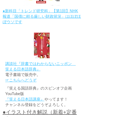
●新科目「トレンド研究科」【第1回】NHK
報道「国債に頼る厳しい財政状況」はほぼほ
ぼウソです
講談社『辞書ではわからないニッポン
笑える日本語辞典』
電子書籍で販売中。
☞こちらへどうぞ
『笑える国語辞典』のスピンオフ企画
YouTube版
『笑える日本語講座』
やってます！
チャンネル登録をどうぞよろしく。
●イラスト付き解説（新着+定番