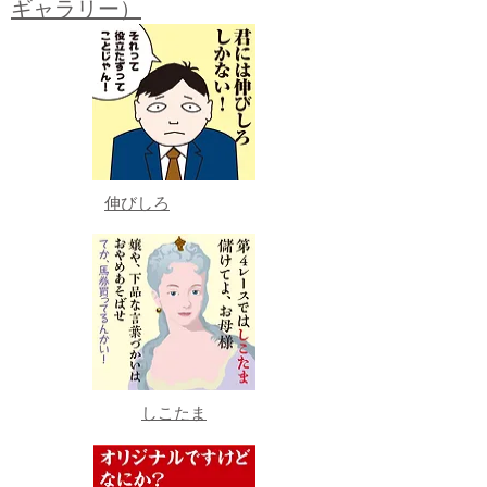
ギャラリー）
伸びしろ
しこたま