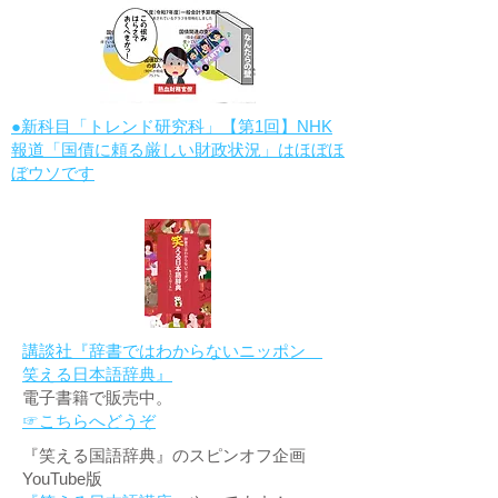
●新科目「トレンド研究科」【第1回】NHK
報道「国債に頼る厳しい財政状況」はほぼほ
ぼウソです
講談社『辞書ではわからないニッポン
笑える日本語辞典』
電子書籍で販売中。
☞こちらへどうぞ
『笑える国語辞典』のスピンオフ企画
YouTube版