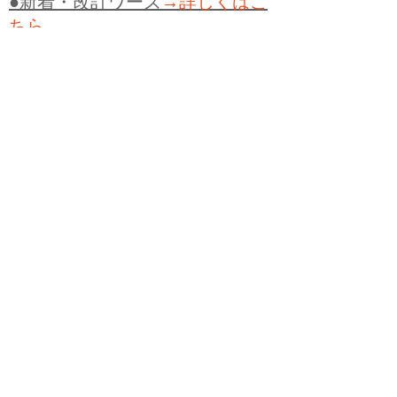
●新着・改訂ワーズ
→詳しくはこ
ちら
●
どたばた
●
どたばた喜劇
●
万死に値す
る
●
右に出る者がいない
●
求めよさらば
与えられん
●
狭き門
●
チープ
●
子供だま
し
●
老舗（しにせ）
●
二番煎じ
●
土用丑
の日
●
土用
●
自画自賛
●
手前味噌
●
ツケが
回ってくる
●
付け、ツケ
●
馬鹿に付ける
薬はない
●
チャラ男
●
チャラい
●
ちゃん
ぽん
●
ちゃらんぽらん
●
アフタヌーンテ
ィー
●
けだもの、獣
●
骨皮筋右衛門
●
下
手な鉄砲も数撃ちゃ当たる
●
死神
●
ケチ
ャップ
●
せんべい
●
おすそわけ
●
貧乏く
じ
●
貧乏暇無し
●
貧すれば鈍する
●
貧乏
神
●
七福神
●
中元
●
普通にうまい
●
通（つ