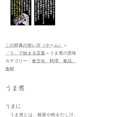
この辞典の使い方（ホーム）
＞
「う」で始まる言葉
＞うま煮の意味
カテゴリー：
食文化、料理、食品、
食材
うま煮
うまに
うま煮とは、根菜や肉をだし汁、