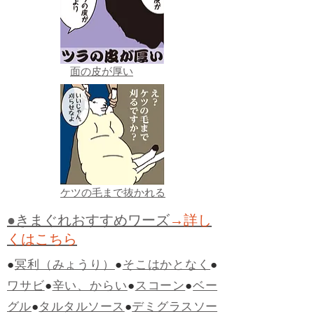
面の皮が厚い
ケツの毛まで抜かれる
●きまぐれおすすめワーズ
→詳し
くはこちら
●
冥利（みょうり）
●
そこはかとなく
●
ワサビ
●
辛い、からい
●
スコーン
●
ベー
グル
●
タルタルソース
●
デミグラスソー