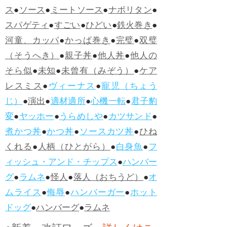
ス
●
ソース
●
ミートソース
●
ナポリタン
●
スパゲティ
●
すごい
●
ひどい
●
鉄火巻き
●
河童、カッパ
●
かっぱ巻き
●
完璧
●
双璧
（そうへき）
●
親子丼
●
他人丼
●
他人の
そら似
●
未知
●
未曾有（みぞう）
●
ケア
レスミス
●
ヴィーナス
●
寵児（ちょう
じ）
●
演出
●
適材適所
●
心機一転
●
君子豹
変
●
ヤッホー
●
うらめしや
●
カツサンド
●
煮かつ丼
●
かつ丼
●
ソースカツ丼
●
ひね
くれる
●
人柄（ひとがら）
●
白身魚
●
フ
ィッシュ・アンド・チップス
●
ハンバー
グ
●
ラムネ
●
怪人
●
落人（おちうど）
●
オ
ムライス
●
侮辱
●
ハンバーガー
●
ホット
ドッグ
●
ハンバーグ
●
ラムネ