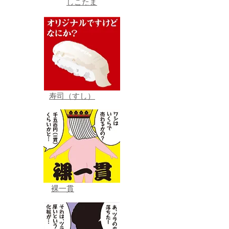
しこたま
寿司（すし）
裸一貫