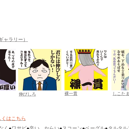
ギャラリー）
裸一貫
しこた
伸びしろ
しくはこちら