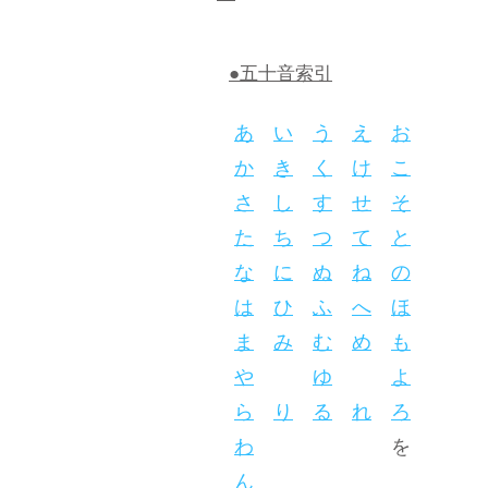
●五十音索引
あ
い
う
え
お
か
き
く
け
こ
さ
し
す
せ
そ
た
ち
つ
て
と
な
に
ぬ
ね
の
は
ひ
ふ
へ
ほ
ま
み
む
め
も
や
ゆ
よ
ら
り
る
れ
ろ
わ
を
ん