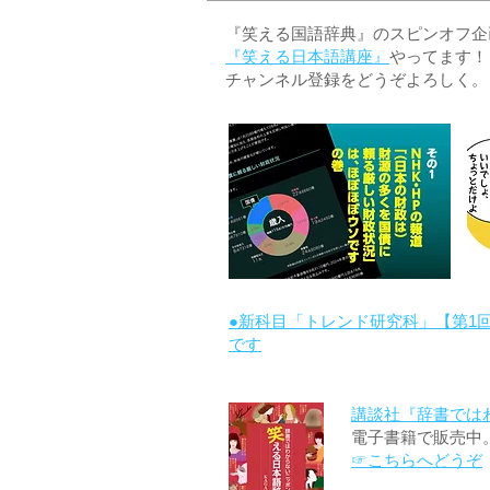
『笑える国語辞典』のスピンオフ企画 
『笑える日本語講座』
やってます！
チャンネル登録をどうぞよろしく。
●新科目「トレンド研究科」【第1
です
講談社『辞書では
電子書籍で販売中
☞こちらへどうぞ