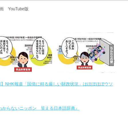
YouTube版
回】NHK報道「国債に頼る厳しい財政状況」はほぼほぼウソ
わからないニッポン 笑える日本語辞典』
。