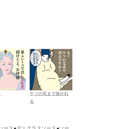
ま
ケツの毛まで抜かれ
る