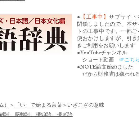
●
【工事中】
サブサイト
閉鎖しましたので、本サ
トの工事中です。一部ご
便おかけしますが、引き
きご利用をお願いします
●YouTubeチャンネル
ショート動画
☞こち
●NOTE論文始めました
だから財務省は嫌われ
ム）
＞
「い」で始まる言葉
＞いざこざの意味
副詞、感動詞、接頭語、接尾語