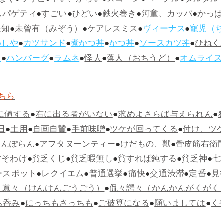
なく
●
ワサビ
●
辛い、からい
●
スコーン
●
ベーグル
●
タルタル
スパゲティ
●
すごい
●
ひどい
●
鉄火巻き
●
河童、カッパ
●
かっ
未知
●
未曾有（みぞう）
●
ケアレスミス
●
ヴィーナス
●
寵児（
めしや
●
カツサンド
●
煮かつ丼
●
かつ丼
●
ソースカツ丼
●
ひねく
ス
●
ハンバーグ
●
ラムネ
●
怪人
●
落人（おちうど）
●
オムライ
ちら
に値する
●
右に出る者がいない
●
求めよさらば与えられん
●
日
●
土用
●
自画自賛
●
手前味噌
●
ツケが回ってくる
●
付け、ツ
らんぽらん
●
アフタヌーンティー
●
けだもの、獣
●
骨皮筋右衛
すそわけ
●
貧乏くじ
●
貧乏暇無し
●
貧すれば鈍する
●
貧乏神
●
七
ースポット
●
レクイエム
●
普通選挙
●
痛快
●
交通渋滞
●
定番
●
見
々囂々（けんけんごうごう）
●
侃々諤々（かんかんがくがく
ち呑み
●
にっちもさっちも
●
ご破算になる
●
願いましては
●
く