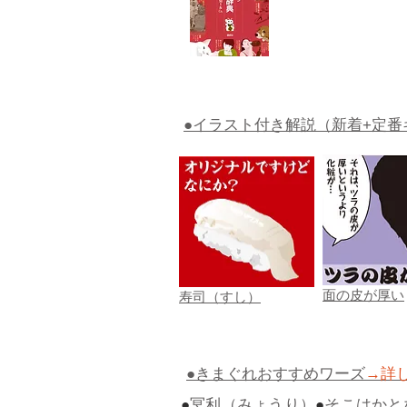
●イラスト付き解説（新着+定番
面の皮が厚い
寿司（すし）
●きまぐれおすすめワーズ
→詳