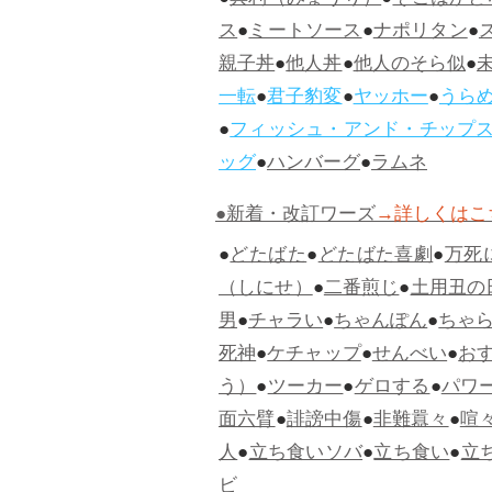
●
冥利（みょうり）
●
そこはかと
ス
●
ミートソース
●
ナポリタン
●
親子丼
●
他人丼
●
他人のそら似
●
一転
●
君子豹変
●
ヤッホー
●
うら
●
フィッシュ・アンド・チップ
ッグ
●
ハンバーグ
●
ラムネ
●新着・改訂ワーズ
→詳しくはこ
●
どたばた
●
どたばた喜劇
●
万死
（しにせ）
●
二番煎じ
●
土用丑の
男
●
チャラい
●
ちゃんぽん
●
ちゃ
死神
●
ケチャップ
●
せんべい
●
お
う）
●
ツーカー
●
ゲロする
●
パワ
面六臂
●
誹謗中傷
●
非難囂々
●
喧
人
●
立ち食いソバ
●
立ち食い
●
立
ビ