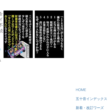
を
イ
不
続
ら
る
HOME
五十音インデックス
新着・改訂ワーズ