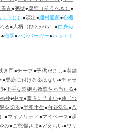
ソース
●
デミグラスソース
●
ソー
ぱ巻き
●
完璧
●
双璧（そうへき）
●
ちょうじ）
●
演出
●
適材適所
●
心機
れる
●
人柄（ひとがら）
●
白身魚
ス
●
侮辱
●
ハンバーガー
●
ホットド
狭き門
●
チープ
●
子供だまし
●
老舗
ケ
●
馬鹿に付ける薬はない
●
チャラ
門
●
下手な鉄砲も数撃ちゃ当たる
●
福神
●
中元
●
普通にうまい
●
通（つ
得を切る
●
半死半生
●
白昼堂堂
●
八
）
●
マイノリティ
●
マイペース
●
超
やみ
●
ご愁傷さま
●
どえらい
●
ワサ