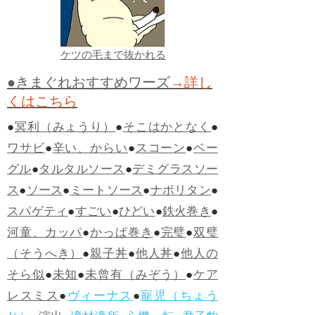
ケツの毛まで抜かれる
●きまぐれおすすめワーズ
→詳し
くはこちら
●
冥利（みょうり）
●
そこはかとなく
●
ワサビ
●
辛い、からい
●
スコーン
●
ベー
グル
●
タルタルソース
●
デミグラスソー
ス
●
ソース
●
ミートソース
●
ナポリタン
●
スパゲティ
●
すごい
●
ひどい
●
鉄火巻き
●
河童、カッパ
●
かっぱ巻き
●
完璧
●
双璧
（そうへき）
●
親子丼
●
他人丼
●
他人の
そら似
●
未知
●
未曾有（みぞう）
●
ケア
レスミス
●
ヴィーナス
●
寵児（ちょう