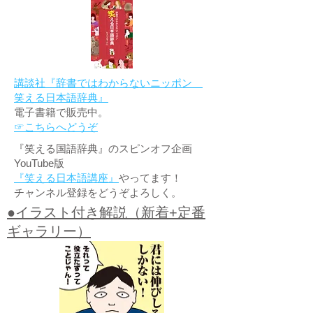
講談社『辞書ではわからないニッポン
笑える日本語辞典』
電子書籍で販売中。
☞こちらへどうぞ
『笑える国語辞典』のスピンオフ企画
YouTube版
『笑える日本語講座』
やってます！
チャンネル登録をどうぞよろしく。
●イラスト付き解説（新着+定番
ギャラリー）