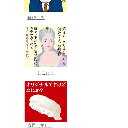
伸びしろ
しこたま
寿司（すし）