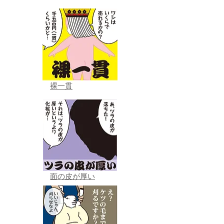
裸一貫
面の皮が厚い