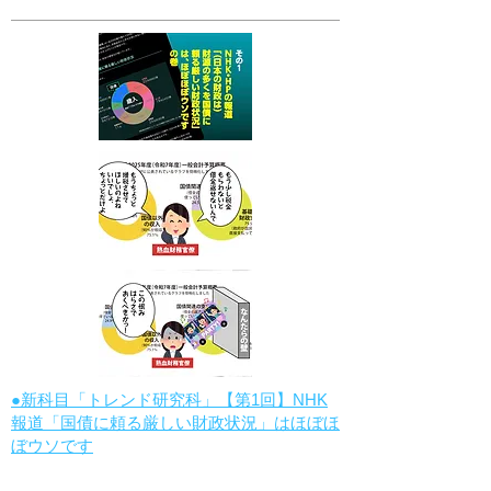
●新科目「トレンド研究科」【第1回】NHK
報道「国債に頼る厳しい財政状況」はほぼほ
ぼウソです