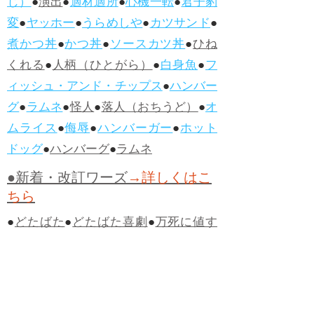
じ）
●
演出
●
適材適所
●
心機一転
●
君子豹
変
●
ヤッホー
●
うらめしや
●
カツサンド
●
煮かつ丼
●
かつ丼
●
ソースカツ丼
●
ひね
くれる
●
人柄（ひとがら）
●
白身魚
●
フ
ィッシュ・アンド・チップス
●
ハンバー
グ
●
ラムネ
●
怪人
●
落人（おちうど）
●
オ
ムライス
●
侮辱
●
ハンバーガー
●
ホット
ドッグ
●
ハンバーグ
●
ラムネ
●新着・改訂ワーズ
→詳しくはこ
ちら
●
どたばた
●
どたばた喜劇
●
万死に値す
る
●
右に出る者がいない
●
求めよさらば
与えられん
●
狭き門
●
チープ
●
子供だま
し
●
老舗（しにせ）
●
二番煎じ
●
土用丑
の日
●
土用
●
自画自賛
●
手前味噌
●
ツケが