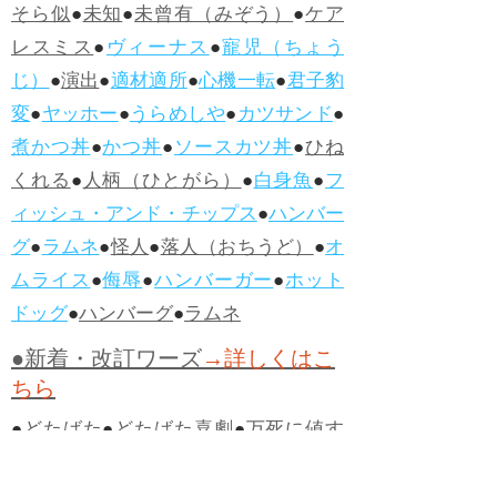
そら似
●
未知
●
未曾有（みぞう）
●
ケア
レスミス
●
ヴィーナス
●
寵児（ちょう
じ）
●
演出
●
適材適所
●
心機一転
●
君子豹
変
●
ヤッホー
●
うらめしや
●
カツサンド
●
煮かつ丼
●
かつ丼
●
ソースカツ丼
●
ひね
くれる
●
人柄（ひとがら）
●
白身魚
●
フ
ィッシュ・アンド・チップス
●
ハンバー
グ
●
ラムネ
●
怪人
●
落人（おちうど）
●
オ
ムライス
●
侮辱
●
ハンバーガー
●
ホット
ドッグ
●
ハンバーグ
●
ラムネ
●新着・改訂ワーズ
→詳しくはこ
ちら
●
どたばた
●
どたばた喜劇
●
万死に値す
る
●
右に出る者がいない
●
求めよさらば