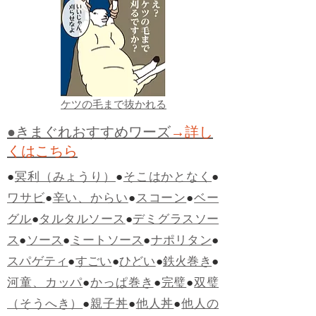
ケツの毛まで抜かれる
●きまぐれおすすめワーズ
→詳し
くはこちら
●
冥利（みょうり）
●
そこはかとなく
●
ワサビ
●
辛い、からい
●
スコーン
●
ベー
グル
●
タルタルソース
●
デミグラスソー
ス
●
ソース
●
ミートソース
●
ナポリタン
●
スパゲティ
●
すごい
●
ひどい
●
鉄火巻き
●
河童、カッパ
●
かっぱ巻き
●
完璧
●
双璧
（そうへき）
●
親子丼
●
他人丼
●
他人の