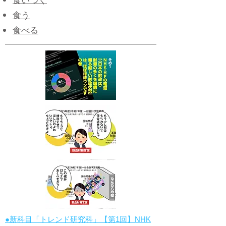
​食いつく
食う
食べる
●新科目「トレンド研究科」【第1回】NHK