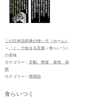
この日本語辞典の使い方（ホーム）
＞
「く」で始まる言葉
＞食らいつく
の意味
カテゴリー：
言動、態度、表情、状
態
カテゴリー：
慣用語
食らいつく