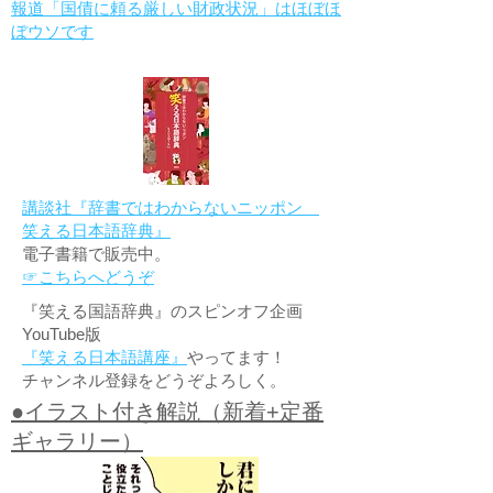
報道「国債に頼る厳しい財政状況」はほぼほ
ぼウソです
講談社『辞書ではわからないニッポン
笑える日本語辞典』
電子書籍で販売中。
☞こちらへどうぞ
『笑える国語辞典』のスピンオフ企画
YouTube版
『笑える日本語講座』
やってます！
チャンネル登録をどうぞよろしく。
●イラスト付き解説（新着+定番
ギャラリー）