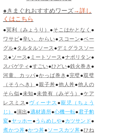
●きまぐれおすすめワーズ
→詳し
くはこちら
●
冥利（みょうり）
●
そこはかとなく
●
ワサビ
●
辛い、からい
●
スコーン
●
ベー
グル
●
タルタルソース
●
デミグラスソー
ス
●
ソース
●
ミートソース
●
ナポリタン
●
スパゲティ
●
すごい
●
ひどい
●
鉄火巻き
●
河童、カッパ
●
かっぱ巻き
●
完璧
●
双璧
（そうへき）
●
親子丼
●
他人丼
●
他人の
そら似
●
未知
●
未曾有（みぞう）
●
ケア
レスミス
●
ヴィーナス
●
寵児（ちょう
じ）
●
演出
●
適材適所
●
心機一転
●
君子豹
変
●
ヤッホー
●
うらめしや
●
カツサンド
●
煮かつ丼
●
かつ丼
●
ソースカツ丼
●
ひね