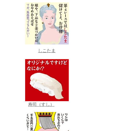
しこたま
寿司（すし）