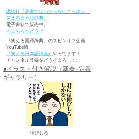
講談社『辞書ではわからないニッポン
笑える日本語辞典』
電子書籍で販売中。
☞こちらへどうぞ
『笑える国語辞典』のスピンオフ企画
YouTube版
『笑える日本語講座』
やってます！
チャンネル登録をどうぞよろしく。
●イラスト付き解説（新着+定番
ギャラリー）
伸びしろ