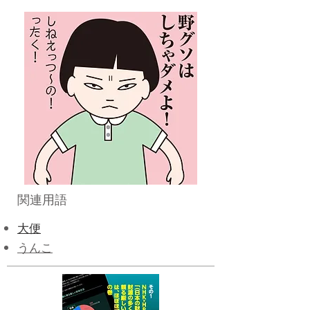
関連用語
大便
うんこ