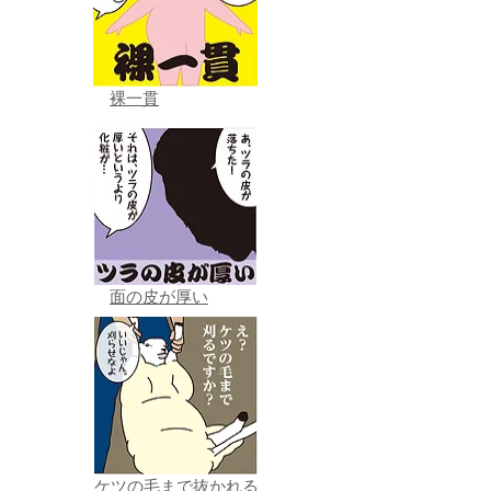
裸一貫
面の皮が厚い
ケツの毛まで抜かれる