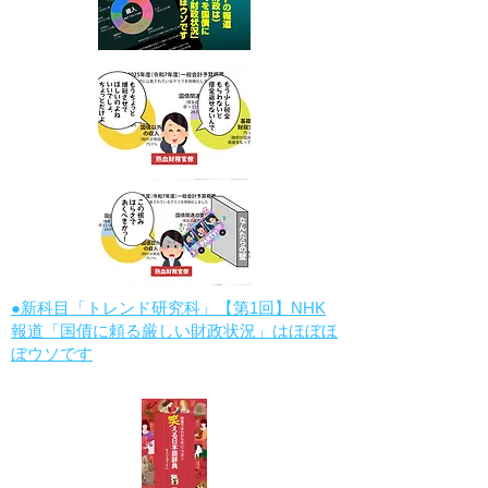
●新科目「トレンド研究科」【第1回】NHK
報道「国債に頼る厳しい財政状況」はほぼほ
ぼウソです