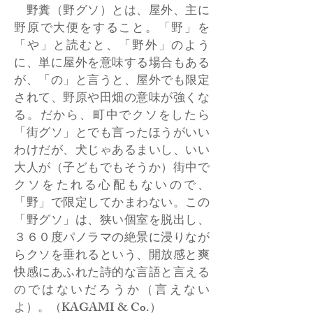
野糞（野グソ）とは、屋外、主に
野原で大便をすること。「野」を
「や」と読むと、「野外」のよう
に、単に屋外を意味する場合もある
が、「の」と言うと、屋外でも限定
されて、野原や田畑の意味が強くな
る。だから、町中でクソをしたら
「街グソ」とでも言ったほうがいい
わけだが、犬じゃあるまいし、いい
大人が（子どもでもそうか）街中で
クソをたれる心配もないので、
「野」で限定してかまわない。この
「野グソ」は、狭い個室を脱出し、
３６０度パノラマの絶景に浸りなが
らクソを垂れるという、開放感と爽
快感にあふれた詩的な言語と言える
のではないだろうか（言えない
よ）。（KAGAMI & Co.）