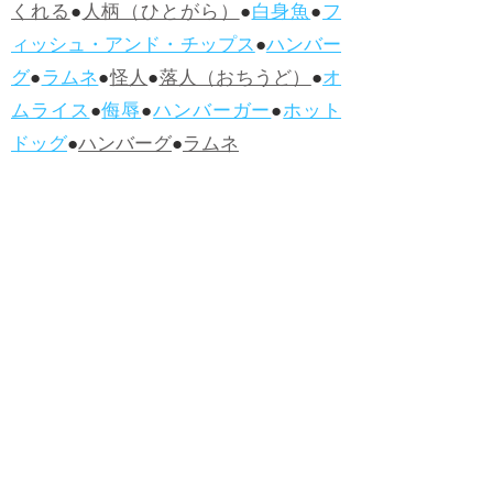
くれる
●
人柄（ひとがら）
●
白身魚
●
フ
ィッシュ・アンド・チップス
●
ハンバー
グ
●
ラムネ
●
怪人
●
落人（おちうど）
●
オ
ムライス
●
侮辱
●
ハンバーガー
●
ホット
ドッグ
●
ハンバーグ
●
ラムネ
●新着・改訂ワーズ
→詳しくはこ
ちら
●
どたばた
●
どたばた喜劇
●
万死に値す
る
●
右に出る者がいない
●
求めよさらば
与えられん
●
狭き門
●
チープ
●
子供だま
し
●
老舗（しにせ）
●
二番煎じ
●
土用丑
の日
●
土用
●
自画自賛
●
手前味噌
●
ツケが
回ってくる
●
付け、ツケ
●
馬鹿に付ける
薬はない
●
チャラ男
●
チャラい
●
ちゃん
ぽん
●
ちゃらんぽらん
●
アフタヌーンテ