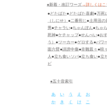
●新着・改訂ワーズ
→詳しくはこ
●
どたばた
●
どたばた喜劇
●
万死
（しにせ）
●
二番煎じ
●
土用丑の
男
●
チャラい
●
ちゃんぽん
●
ちゃ
死神
●
ケチャップ
●
せんべい
●
お
う）
●
ツーカー
●
ゲロする
●
パワ
面六臂
●
誹謗中傷
●
非難囂々
●
喧
人
●
立ち食いソバ
●
立ち食い
●
立
ビ
●五十音索引
あ
い
う
え
お
か
き
く
け
こ