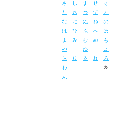
さ
し
す
せ
そ
た
ち
つ
て
と
な
に
ぬ
ね
の
は
ひ
ふ
へ
ほ
ま
み
む
め
も
や
ゆ
よ
ら
り
る
れ
ろ
わ
を
ん