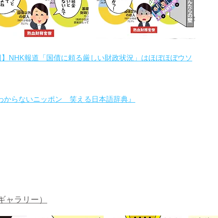
回】NHK報道「国債に頼る厳しい財政状況」はほぼほぼウソ
わからないニッポン 笑える日本語辞典』
。
ギャラリー）