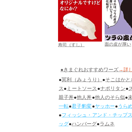
面の皮が厚い
寿司（すし）
●きまぐれおすすめワーズ
→詳
●
冥利（みょうり）
●
そこはかと
ス
●
ミートソース
●
ナポリタン
●
親子丼
●
他人丼
●
他人のそら似
●
一転
●
君子豹変
●
ヤッホー
●
うら
●
フィッシュ・アンド・チップ
ッグ
●
ハンバーグ
●
ラムネ