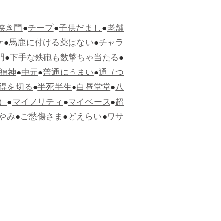
狭き門
●
チープ
●
子供だまし
●
老舗
ケ
●
馬鹿に付ける薬はない
●
チャラ
門
●
下手な鉄砲も数撃ちゃ当たる
●
福神
●
中元
●
普通にうまい
●
通（つ
得を切る
●
半死半生
●
白昼堂堂
●
八
）
●
マイノリティ
●
マイペース
●
超
やみ
●
ご愁傷さま
●
どえらい
●
ワサ