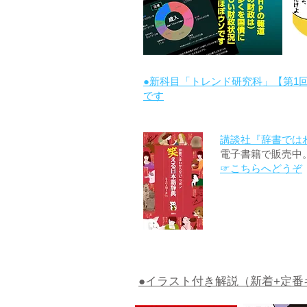
●新科目「トレンド研究科」【第1
です
講談社『辞書では
電子書籍で販売中
☞こちらへどうぞ
●イラスト付き解説（新着+定番