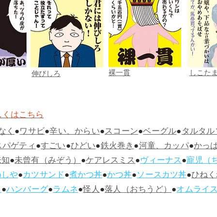
裸一貫
しこた
伸びしろ
しくはこちら
なく
●
ワサビ
●
辛い、からい
●
スコーン
●
ベーグル
●
タルタル
スパゲティ
●
すごい
●
ひどい
●
鉄火巻き
●
河童、カッパ
●
かっ
未知
●
未曾有（みぞう）
●
ケアレスミス
●
ヴィーナス
●
寵児（
めしや
●
カツサンド
●
煮かつ丼
●
かつ丼
●
ソースカツ丼
●
ひねく
ス
●
ハンバーグ
●
ラムネ
●
怪人
●
落人（おちうど）
●
オムライ