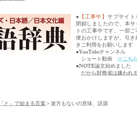
●
【工事中】
サブサイト
閉鎖しましたので、本サ
トの工事中です。一部ご
便おかけしますが、引き
きご利用をお願いします
●YouTubeチャンネル
ショート動画
☞こち
●NOTE論文始めました
だから財務省は嫌われ
「と」で始まる言葉
＞途方もないの意味、語源