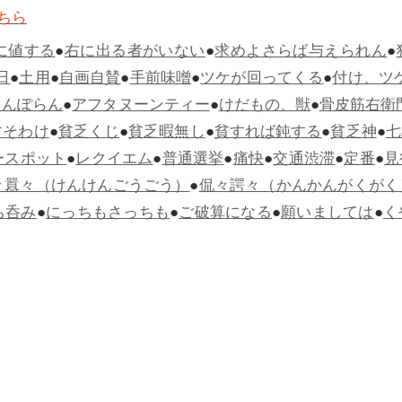
ちら
に値する
●
右に出る者がいない
●
求めよさらば与えられん
●
日
●
土用
●
自画自賛
●
手前味噌
●
ツケが回ってくる
●
付け、ツ
らんぽらん
●
アフタヌーンティー
●
けだもの、獣
●
骨皮筋右衛
すそわけ
●
貧乏くじ
●
貧乏暇無し
●
貧すれば鈍する
●
貧乏神
●
七
ースポット
●
レクイエム
●
普通選挙
●
痛快
●
交通渋滞
●
定番
●
見
々囂々（けんけんごうごう）
●
侃々諤々（かんかんがくがく
ち呑み
●
にっちもさっちも
●
ご破算になる
●
願いましては
●
く