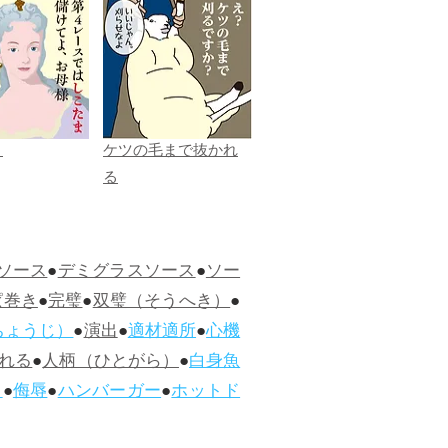
ま
ケツの毛まで抜かれ
る
ソース
●
デミグラスソース
●
ソー
ぱ巻き
●
完璧
●
双璧（そうへき）
●
ちょうじ）
●
演出
●
適材適所
●
心機
れる
●
人柄（ひとがら）
●
白身魚
ス
●
侮辱
●
ハンバーガー
●
ホットド