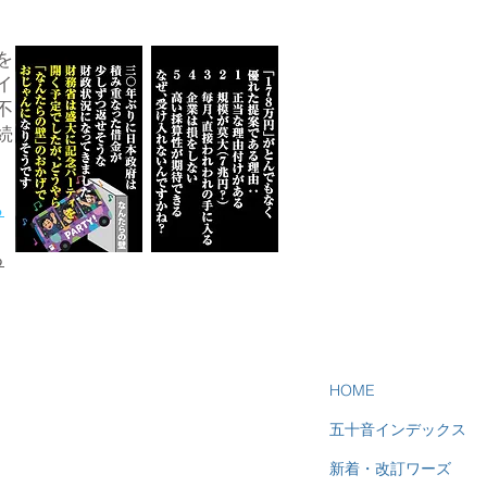
を
イ
不
続
ら
る
HOME
五十音インデックス
新着・改訂ワーズ