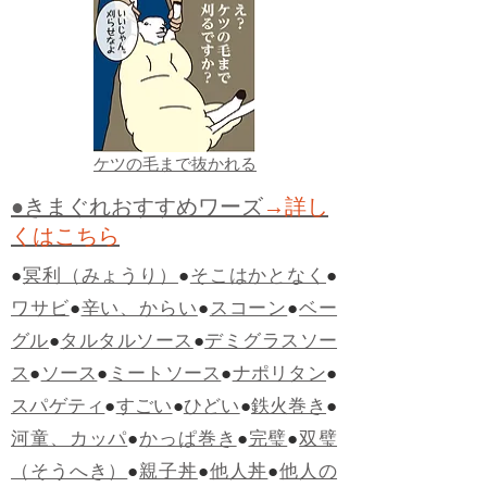
ケツの毛まで抜かれる
●きまぐれおすすめワーズ
→詳し
くはこちら
●
冥利（みょうり）
●
そこはかとなく
●
ワサビ
●
辛い、からい
●
スコーン
●
ベー
グル
●
タルタルソース
●
デミグラスソー
ス
●
ソース
●
ミートソース
●
ナポリタン
●
スパゲティ
●
すごい
●
ひどい
●
鉄火巻き
●
河童、カッパ
●
かっぱ巻き
●
完璧
●
双璧
（そうへき）
●
親子丼
●
他人丼
●
他人の