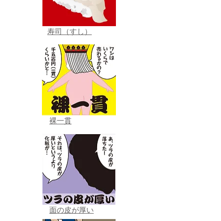
寿司（すし）
裸一貫
面の皮が厚い