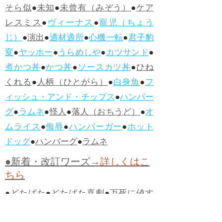
そら似
●
未知
●
未曾有（みぞう）
●
ケア
レスミス
●
ヴィーナス
●
寵児（ちょう
じ）
●
演出
●
適材適所
●
心機一転
●
君子豹
変
●
ヤッホー
●
うらめしや
●
カツサンド
●
煮かつ丼
●
かつ丼
●
ソースカツ丼
●
ひね
くれる
●
人柄（ひとがら）
●
白身魚
●
フ
ィッシュ・アンド・チップス
●
ハンバー
グ
●
ラムネ
●
怪人
●
落人（おちうど）
●
オ
ムライス
●
侮辱
●
ハンバーガー
●
ホット
ドッグ
●
ハンバーグ
●
ラムネ
●新着・改訂ワーズ
→詳しくはこ
ちら
●
どたばた
●
どたばた喜劇
●
万死に値す
る
●
右に出る者がいない
●
求めよさらば