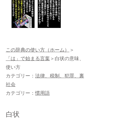
この辞典の使い方（ホーム）
＞
「は」で始まる言葉
＞白状の意味、
使い方
カテゴリー：
法律、税制、犯罪、裏
社会
カテゴリー：
慣用語
白状