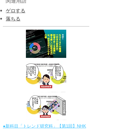
関連用語
​ゲロする
​落ちる
●新科目「トレンド研究科」【第1回】NHK