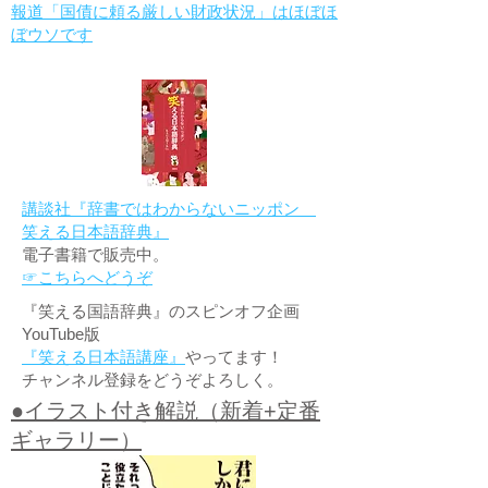
報道「国債に頼る厳しい財政状況」はほぼほ
ぼウソです
講談社『辞書ではわからないニッポン
笑える日本語辞典』
電子書籍で販売中。
☞こちらへどうぞ
『笑える国語辞典』のスピンオフ企画
YouTube版
『笑える日本語講座』
やってます！
チャンネル登録をどうぞよろしく。
●イラスト付き解説（新着+定番
ギャラリー）