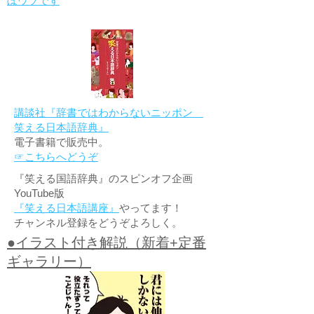
ぼウソです
講談社『辞書ではわからないニッポン
笑える日本語辞典』
電子書籍で販売中。
☞こちらへどうぞ
『笑える国語辞典』のスピンオフ企画
YouTube版
『笑える日本語講座』
やってます！
チャンネル登録をどうぞよろしく。
●イラスト付き解説（新着+定番
ギャラリー）