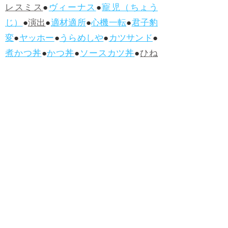
レスミス
●
ヴィーナス
●
寵児（ちょう
じ）
●
演出
●
適材適所
●
心機一転
●
君子豹
変
●
ヤッホー
●
うらめしや
●
カツサンド
●
煮かつ丼
●
かつ丼
●
ソースカツ丼
●
ひね
くれる
●
人柄（ひとがら）
●
白身魚
●
フ
ィッシュ・アンド・チップス
●
ハンバー
グ
●
ラムネ
●
怪人
●
落人（おちうど）
●
オ
ムライス
●
侮辱
●
ハンバーガー
●
ホット
ドッグ
●
ハンバーグ
●
ラムネ
●新着・改訂ワーズ
→詳しくはこ
ちら
●
どたばた
●
どたばた喜劇
●
万死に値す
る
●
右に出る者がいない
●
求めよさらば
与えられん
●
狭き門
●
チープ
●
子供だま