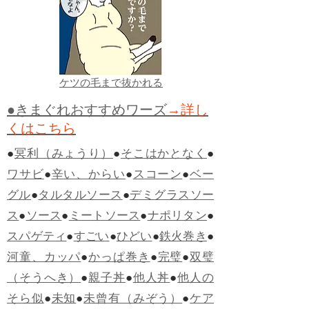
ケツの毛まで抜かれる
●きまぐれおすすめワーズ
→詳し
くはこちら
●
冥利（みょうり）
●
そこはかとなく
●
ワサビ
●
辛い、からい
●
スコーン
●
ベー
グル
●
タルタルソース
●
デミグラスソー
ス
●
ソース
●
ミートソース
●
ナポリタン
●
スパゲティ
●
すごい
●
ひどい
●
鉄火巻き
●
河童、カッパ
●
かっぱ巻き
●
完璧
●
双璧
（そうへき）
●
親子丼
●
他人丼
●
他人の
そら似
●
未知
●
未曾有（みぞう）
●
ケア