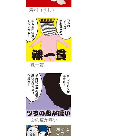
寿司（すし）
裸一貫
面の皮が厚い