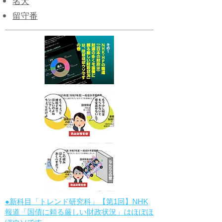
名犬
​留守番
●新科目「トレンド研究科」【第1回】NHK
報道「国債に頼る厳しい財政状況」はほぼほ