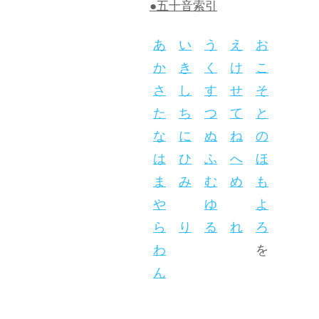
●五十音索引
あ
い
う
え
お
か
き
く
け
こ
さ
し
す
せ
そ
た
ち
つ
て
と
な
に
ぬ
ね
の
は
ひ
ふ
へ
ほ
ま
み
む
め
も
や
ゆ
よ
ら
り
る
れ
ろ
わ
を
ん