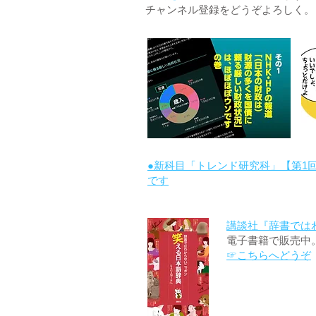
チャンネル登録をどうぞよろしく。
●新科目「トレンド研究科」【第1
です
講談社『辞書では
電子書籍で販売中
☞こちらへどうぞ