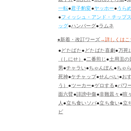
親子丼
●
他人丼
●
他人のそら似
●
一転
●
君子豹変
●
ヤッホー
●
うら
●
フィッシュ・アンド・チップ
ッグ
●
ハンバーグ
●
ラムネ
●新着・改訂ワーズ
→詳しくはこ
●
どたばた
●
どたばた喜劇
●
万死
（しにせ）
●
二番煎じ
●
土用丑の
男
●
チャラい
●
ちゃんぽん
●
ちゃ
死神
●
ケチャップ
●
せんべい
●
お
う）
●
ツーカー
●
ゲロする
●
パワ
面六臂
●
誹謗中傷
●
非難囂々
●
喧
人
●
立ち食いソバ
●
立ち食い
●
立
ビ