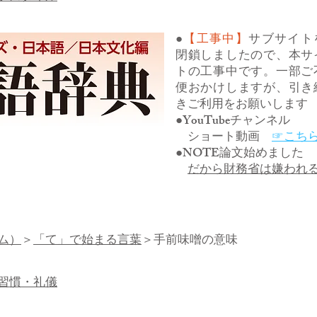
●
【工事中】
サブサイト
閉鎖しましたので、本サ
トの工事中です。一部ご
便おかけしますが、引き
きご利用をお願いします
●YouTubeチャンネル
ショート動画
☞こち
●NOTE論文始めました
だから財務省は嫌われ
ム）
＞
「て」で始まる言葉
＞手前味噌の意味
習慣・礼儀