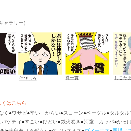
ギャラリー）
裸一貫
しこた
伸びしろ
しくはこちら
なく
●
ワサビ
●
辛い、からい
●
スコーン
●
ベーグル
●
タルタル
スパゲティ
●
すごい
●
ひどい
●
鉄火巻き
●
河童、カッパ
●
かっ