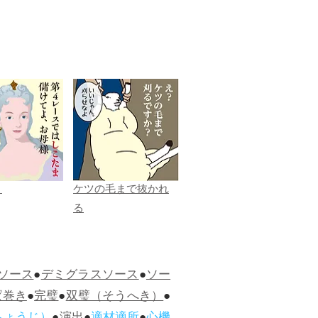
ま
ケツの毛まで抜かれ
る
ソース
●
デミグラスソース
●
ソー
ぱ巻き
●
完璧
●
双璧（そうへき）
●