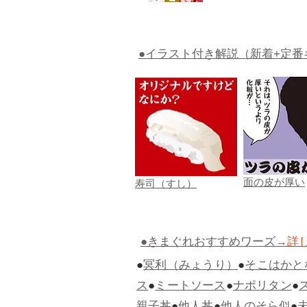
●イラスト付き解説（新着+定番
面の皮が厚い
寿司（すし）
●きまぐれおすすめワーズ
→詳
●
冥利（みょうり）
●
そこはかと
ス
●
ミートソース
●
ナポリタン
●