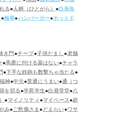
ちょうじ）
●
演出
●
適材適所
●
心機
れる
●
人柄（ひとがら）
●
白身魚
ス
●
侮辱
●
ハンバーガー
●
ホットド
狭き門
●
チープ
●
子供だまし
●
老舗
ケ
●
馬鹿に付ける薬はない
●
チャラ
門
●
下手な鉄砲も数撃ちゃ当たる
●
福神
●
中元
●
普通にうまい
●
通（つ
得を切る
●
半死半生
●
白昼堂堂
●
八
）
●
マイノリティ
●
マイペース
●
超
やみ
●
ご愁傷さま
●
どえらい
●
ワサ