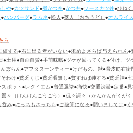
未知
●
未曾有（みぞう）
●
ケアレスミス
●
ヴィーナス
●
寵児（
めしや
●
カツサンド
●
煮かつ丼
●
かつ丼
●
ソースカツ丼
●
ひねく
ス
●
ハンバーグ
●
ラムネ
●
怪人
●
落人（おちうど）
●
オムライ
ちら
に値する
●
右に出る者がいない
●
求めよさらば与えられん
●
日
●
土用
●
自画自賛
●
手前味噌
●
ツケが回ってくる
●
付け、ツ
らんぽらん
●
アフタヌーンティー
●
けだもの、獣
●
骨皮筋右衛
すそわけ
●
貧乏くじ
●
貧乏暇無し
●
貧すれば鈍する
●
貧乏神
●
七
ースポット
●
レクイエム
●
普通選挙
●
痛快
●
交通渋滞
●
定番
●
見
々囂々（けんけんごうごう）
●
侃々諤々（かんかんがくがく
ち呑み
●
にっちもさっちも
●
ご破算になる
●
願いましては
●
く