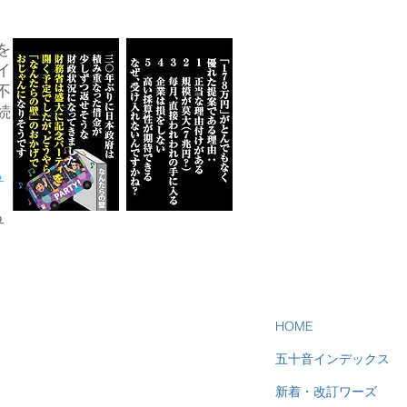
を
イ
不
続
ら
る
HOME
五十音インデックス
新着・改訂ワーズ