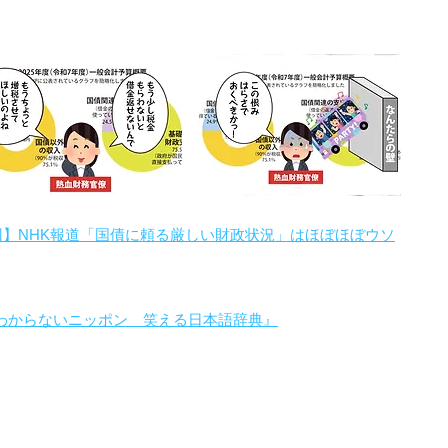
回】NHK報道「国債に頼る厳しい財政状況」はほぼほぼウソ
わからないニッポン 笑える日本語辞典』
。