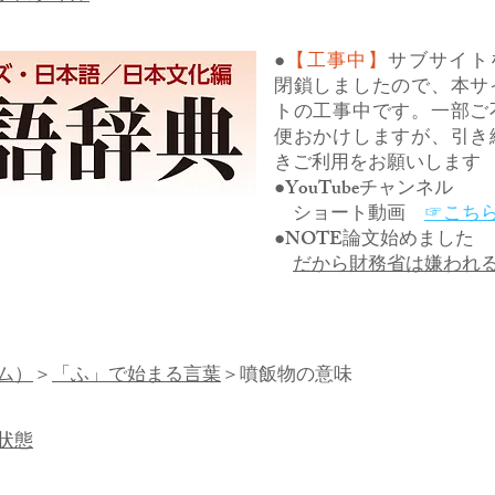
●
【工事中】
サブサイト
閉鎖しましたので、本サ
トの工事中です。一部ご
便おかけしますが、引き
きご利用をお願いします
●YouTubeチャンネル
ショート動画
☞こち
●NOTE論文始めました
だから財務省は嫌われ
ム）
＞
「ふ」で始まる言葉
＞噴飯物の意味
状態