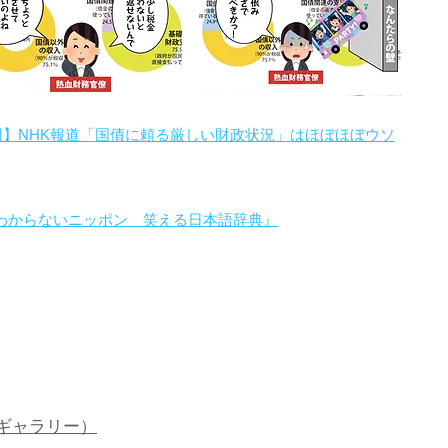
回】NHK報道「国債に頼る厳しい財政状況」はほぼほぼウソ
わからないニッポン 笑える日本語辞典』
。
ギャラリー）