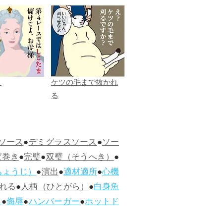
ま
ケツの毛まで抜かれ
る
ソース
●
デミグラスソース
●
ソー
ぱ巻き
●
完璧
●
双璧（そうへき）
●
ちょうじ）
●
演出
●
適材適所
●
心機
れる
●
人柄（ひとがら）
●
白身魚
ス
●
侮辱
●
ハンバーガー
●
ホットド