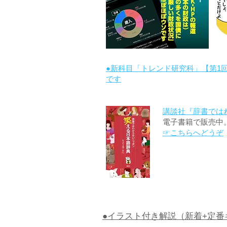
●新科目「トレンド研究科」【第1
です
講談社『辞書では
電子書籍で販売中
☞こちらへどうぞ
●イラスト付き解説（新着+定番