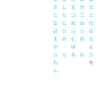
さ
し
す
せ
そ
た
ち
つ
て
と
な
に
ぬ
ね
の
は
ひ
ふ
へ
ほ
ま
み
む
め
も
や
ゆ
よ
ら
り
る
れ
ろ
わ
を
ん