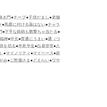
狭き門
●
チープ
●
子供だまし
●
老舗
ケ
●
馬鹿に付ける薬はない
●
チャラ
門
●
下手な鉄砲も数撃ちゃ当たる
●
福神
●
中元
●
普通にうまい
●
通（つ
得を切る
●
半死半生
●
白昼堂堂
●
八
）
●
マイノリティ
●
マイペース
●
超
やみ
●
ご愁傷さま
●
どえらい
●
ワサ