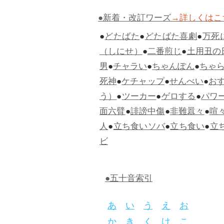
●新着・改訂ワーズ
→詳しくはこ
●
どたばた
●
どたばた喜劇
●
万死
（しにせ）
●
二番煎じ
●
土用丑の
男
●
チャラい
●
ちゃんぽん
●
ちゃ
死神
●
ケチャップ
●
せんべい
●
お
う）
●
ツーカー
●
ゲロする
●
パワ
面六臂
●
誹謗中傷
●
非難囂々
●
喧
人
●
立ち食いソバ
●
立ち食い
●
立
ビ
●五十音索引
あ
い
う
え
お
か
き
く
け
こ