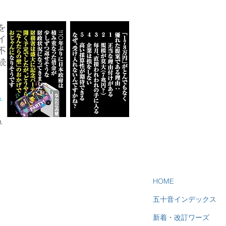
を
イ
不
続
ら
る
HOME
五十音インデックス
新着・改訂ワーズ