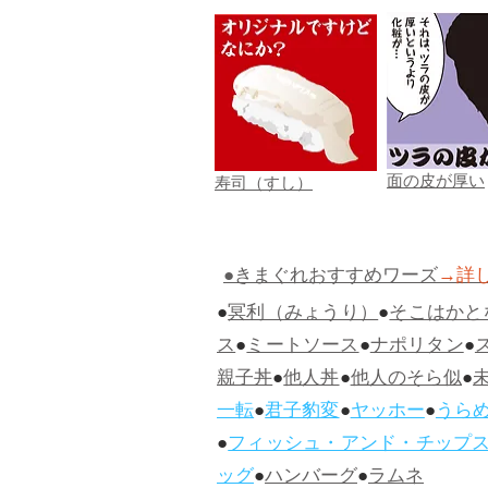
面の皮が厚い
寿司（すし）
●きまぐれおすすめワーズ
→詳
●
冥利（みょうり）
●
そこはかと
ス
●
ミートソース
●
ナポリタン
●
親子丼
●
他人丼
●
他人のそら似
●
一転
●
君子豹変
●
ヤッホー
●
うら
●
フィッシュ・アンド・チップ
ッグ
●
ハンバーグ
●
ラムネ