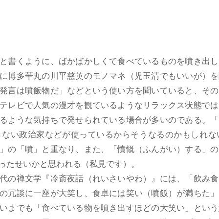
と書くように、ばかばかしくて食べているものを噴き出し
に博多華丸の川平慈英のモノマネ（児玉清でもいいが）を
発言は噴飯物だ」などという使い方を聞いていると、その
テレビで人気の漫才を観ているようなリラックス状態では
るような気持ちで発せられている場合が多いのである。「
らない政治家などが使っているからそうなるのかもしれな
」の「噴」と重なり、また、「憤慨（ふんがい）する」の
ったせいかと思われる（私見です）。
代の禅文学『冷斎夜話（れいさいやわ）』には、「飲み食
の冗談に一座が大笑し、食卓には笑い（噴飯）が満ちた」
いまでも「食べている物を噴き出すほどの大笑い」という