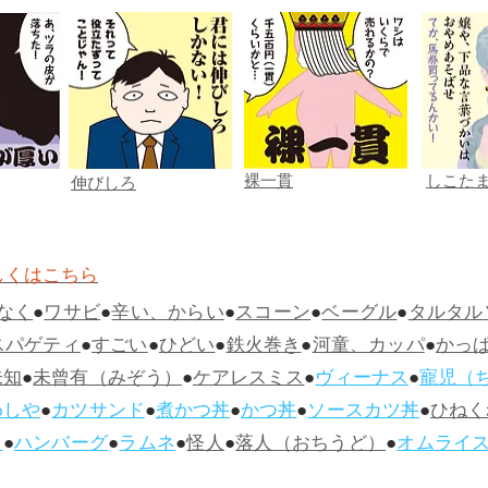
裸一貫
しこた
伸びしろ
しくはこちら
なく
●
ワサビ
●
辛い、からい
●
スコーン
●
ベーグル
●
タルタル
スパゲティ
●
すごい
●
ひどい
●
鉄火巻き
●
河童、カッパ
●
かっ
未知
●
未曾有（みぞう）
●
ケアレスミス
●
ヴィーナス
●
寵児（
めしや
●
カツサンド
●
煮かつ丼
●
かつ丼
●
ソースカツ丼
●
ひねく
ス
●
ハンバーグ
●
ラムネ
●
怪人
●
落人（おちうど）
●
オムライ