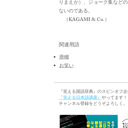
りまえか）、ジョーク集などの
ないのである。
（KAGAMI & Co.）
関連用語
滑稽
お笑い
『笑える国語辞典』のスピンオフ企画 
『笑える日本語講座』
やってます！
チャンネル登録をどうぞよろしく。