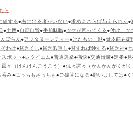
ちら
に値する
●
右に出る者がいない
●
求めよさらば与えられん
●
日
●
土用
●
自画自賛
●
手前味噌
●
ツケが回ってくる
●
付け、ツ
らんぽらん
●
アフタヌーンティー
●
けだもの、獣
●
骨皮筋右衛
すそわけ
●
貧乏くじ
●
貧乏暇無し
●
貧すれば鈍する
●
貧乏神
●
七
ースポット
●
レクイエム
●
普通選挙
●
痛快
●
交通渋滞
●
定番
●
見
々囂々（けんけんごうごう）
●
侃々諤々（かんかんがくがく
ち呑み
●
にっちもさっちも
●
ご破算になる
●
願いましては
●
く