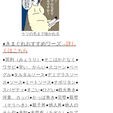
ケツの毛まで抜かれる
●きまぐれおすすめワーズ
→詳し
くはこちら
●
冥利（みょうり）
●
そこはかとなく
●
ワサビ
●
辛い、からい
●
スコーン
●
ベー
グル
●
タルタルソース
●
デミグラスソー
ス
●
ソース
●
ミートソース
●
ナポリタン
●
スパゲティ
●
すごい
●
ひどい
●
鉄火巻き
●
河童、カッパ
●
かっぱ巻き
●
完璧
●
双璧
（そうへき）
●
親子丼
●
他人丼
●
他人の