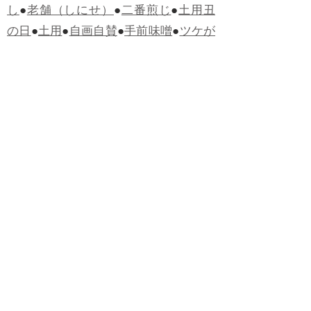
し
●
老舗（しにせ）
●
二番煎じ
●
土用丑
の日
●
土用
●
自画自賛
●
手前味噌
●
ツケが
回ってくる
●
付け、ツケ
●
馬鹿に付ける
薬はない
●
チャラ男
●
チャラい
●
ちゃん
ぽん
●
ちゃらんぽらん
●
アフタヌーンテ
ィー
●
けだもの、獣
●
骨皮筋右衛門
●
下
手な鉄砲も数撃ちゃ当たる
●
死神
●
ケチ
ャップ
●
せんべい
●
おすそわけ
●
貧乏く
じ
●
貧乏暇無し
●
貧すれば鈍する
●
貧乏
神
●
七福神
●
中元
●
普通にうまい
●
通（つ
う）
●
ツーカー
●
ゲロする
●
パワースポ
ット
●
レクイエム
●
普通選挙
●
痛快
●
交通
渋滞
●
定番
●
見得を切る
●
半死半生
●
白昼
堂堂
●
八面六臂
●
誹謗中傷
●
非難囂々
●
喧々囂々（けんけんごうごう）
●
侃々