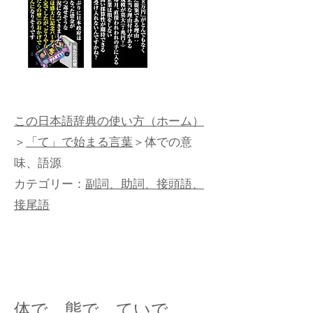
この日本語辞典の使い方（ホーム）
＞
「て」で始まる言葉
＞体での意
味、語源
カテゴリー：
副詞、助詞、接頭語、
接尾語
体で、態で、ていで