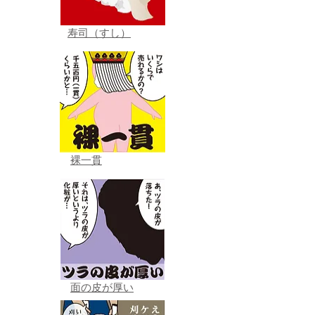
寿司（すし）
裸一貫
面の皮が厚い