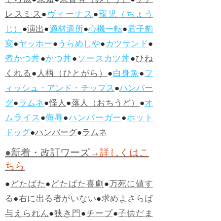
そら似
●
未知
●
未曾有（みぞう）
●
ケア
レスミス
●
ヴィーナス
●
寵児（ちょう
じ）
●
演出
●
適材適所
●
心機一転
●
君子豹
変
●
ヤッホー
●
うらめしや
●
カツサンド
●
煮かつ丼
●
かつ丼
●
ソースカツ丼
●
ひね
くれる
●
人柄（ひとがら）
●
白身魚
●
フ
ィッシュ・アンド・チップス
●
ハンバー
グ
●
ラムネ
●
怪人
●
落人（おちうど）
●
オ
ムライス
●
侮辱
●
ハンバーガー
●
ホット
ドッグ
●
ハンバーグ
●
ラムネ
●新着・改訂ワーズ
→詳しくはこ
ちら
●
どたばた
●
どたばた喜劇
●
万死に値す
る
●
右に出る者がいない
●
求めよさらば
与えられん
●
狭き門
●
チープ
●
子供だま