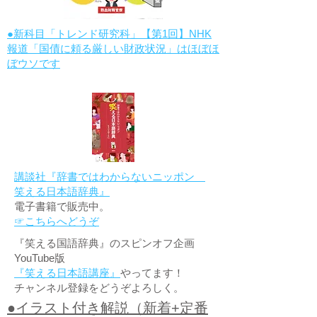
●新科目「トレンド研究科」【第1回】NHK
報道「国債に頼る厳しい財政状況」はほぼほ
ぼウソです
講談社『辞書ではわからないニッポン
笑える日本語辞典』
電子書籍で販売中。
☞こちらへどうぞ
『笑える国語辞典』のスピンオフ企画
YouTube版
『笑える日本語講座』
やってます！
チャンネル登録をどうぞよろしく。
●イラスト付き解説（新着+定番