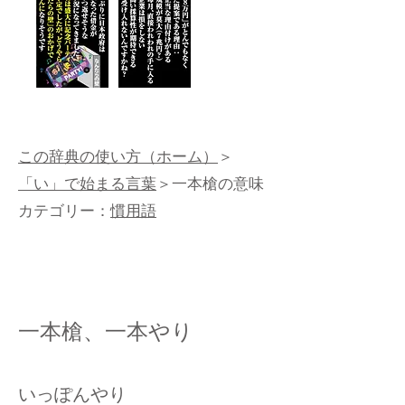
この辞典の使い方（ホーム）
＞
「い」で始まる言葉
＞一本槍の意味
カテゴリー：
慣用語
一本槍、一本やり
いっぽんやり