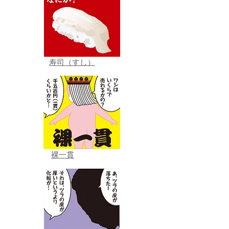
寿司（すし）
裸一貫