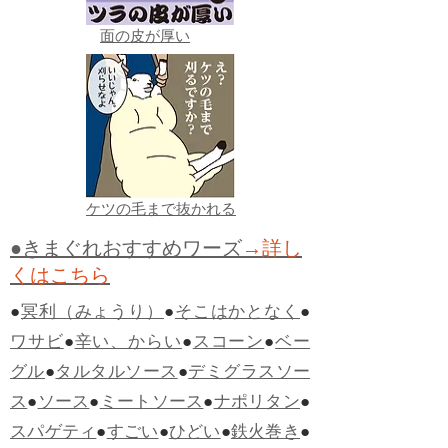
面の皮が厚い
ケツの毛まで抜かれる
●きまぐれおすすめワーズ
→詳し
くはこちら
●
冥利（みょうり）
●
そこはかとなく
●
ワサビ
●
辛い、からい
●
スコーン
●
ベー
グル
●
タルタルソース
●
デミグラスソー
ス
●
ソース
●
ミートソース
●
ナポリタン
●
スパゲティ
●
すごい
●
ひどい
●
鉄火巻き
●