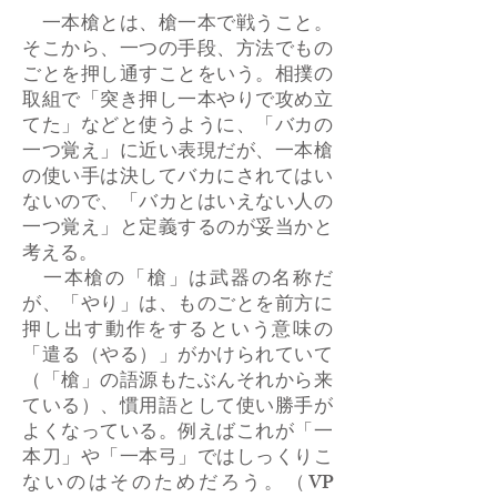
一本槍とは、槍一本で戦うこと。
そこから、一つの手段、方法でもの
ごとを押し通すことをいう。相撲の
取組で「突き押し一本やりで攻め立
てた」などと使うように、「バカの
一つ覚え」に近い表現だが、一本槍
の使い手は決してバカにされてはい
ないので、「バカとはいえない人の
一つ覚え」と定義するのが妥当かと
考える。
一本槍の「槍」は武器の名称だ
が、「やり」は、ものごとを前方に
押し出す動作をするという意味の
「遣る（やる）」がかけられていて
（「槍」の語源もたぶんそれから来
ている）、慣用語として使い勝手が
よくなっている。例えばこれが「一
本刀」や「一本弓」ではしっくりこ
ないのはそのためだろう。（VP