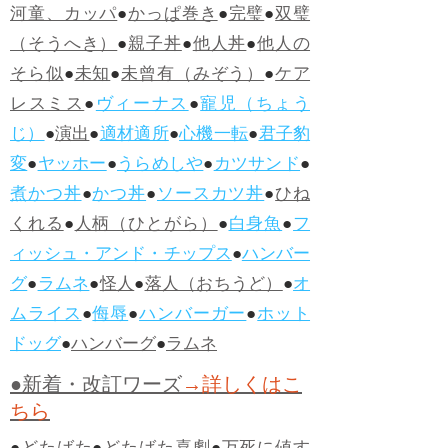
河童、カッパ
●
かっぱ巻き
●
完璧
●
双璧
（そうへき）
●
親子丼
●
他人丼
●
他人の
そら似
●
未知
●
未曾有（みぞう）
●
ケア
レスミス
●
ヴィーナス
●
寵児（ちょう
じ）
●
演出
●
適材適所
●
心機一転
●
君子豹
変
●
ヤッホー
●
うらめしや
●
カツサンド
●
煮かつ丼
●
かつ丼
●
ソースカツ丼
●
ひね
くれる
●
人柄（ひとがら）
●
白身魚
●
フ
ィッシュ・アンド・チップス
●
ハンバー
グ
●
ラムネ
●
怪人
●
落人（おちうど）
●
オ
ムライス
●
侮辱
●
ハンバーガー
●
ホット
ドッグ
●
ハンバーグ
●
ラムネ
●新着・改訂ワーズ
→詳しくはこ
ちら