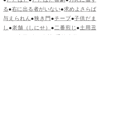
●
どたばた
●
どたばた喜劇
●
万死に値す
る
●
右に出る者がいない
●
求めよさらば
与えられん
●
狭き門
●
チープ
●
子供だま
し
●
老舗（しにせ）
●
二番煎じ
●
土用丑
の日
●
土用
●
自画自賛
●
手前味噌
●
ツケが
回ってくる
●
付け、ツケ
●
馬鹿に付ける
薬はない
●
チャラ男
●
チャラい
●
ちゃん
ぽん
●
ちゃらんぽらん
●
アフタヌーンテ
ィー
●
けだもの、獣
●
骨皮筋右衛門
●
下
手な鉄砲も数撃ちゃ当たる
●
死神
●
ケチ
ャップ
●
せんべい
●
おすそわけ
●
貧乏く
じ
●
貧乏暇無し
●
貧すれば鈍する
●
貧乏
神
●
七福神
●
中元
●
普通にうまい
●
通（つ
う）
●
ツーカー
●
ゲロする
●
パワースポ
ット
●
レクイエム
●
普通選挙
●
痛快
●
交通