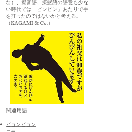
な）、擬音語、擬態語の語意も少な
い時代では「ピンピン」あたりで手
を打ったのではないかと考える。
（KAGAMI & Co.）
関連用語
ピョンピョン