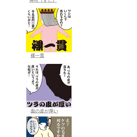
寿司（すし）
裸一貫
面の皮が厚い