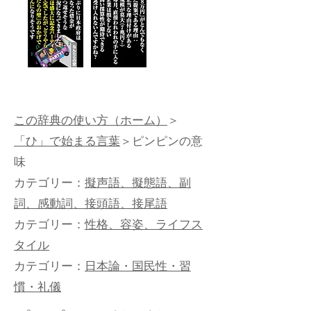
この辞典の使い方（ホーム）
＞
「ひ」で始まる言葉
＞ピンピンの意
味
カテゴリー：
擬声語、擬態語、副
詞、感動詞、接頭語、接尾語
カテゴリー：
性格、容姿、ライフス
タイル
カテゴリー：
日本論・国民性・習
慣・礼儀