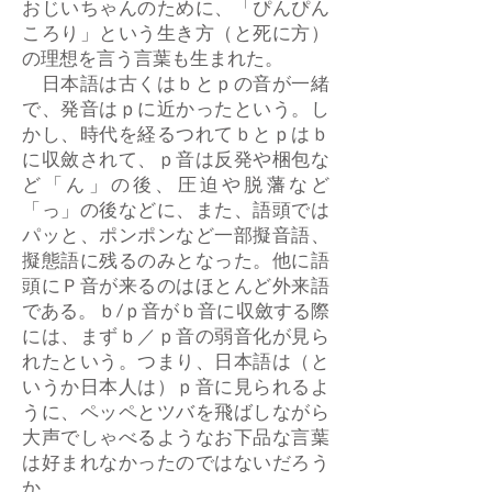
おじいちゃんのために、「ぴんぴん
ころり」という生き方（と死に方）
の理想を言う言葉も生まれた。
日本語は古くはｂとｐの音が一緒
で、発音はｐに近かったという。し
かし、時代を経るつれてｂとｐはｂ
に収斂されて、ｐ音は反発や梱包な
ど「ん」の後、圧迫や脱藩など
「っ」の後などに、また、語頭では
パッと、ポンポンなど一部擬音語、
擬態語に残るのみとなった。他に語
頭にＰ音が来るのはほとんど外来語
である。ｂ/ｐ音がｂ音に収斂する際
には、まずｂ／ｐ音の弱音化が見ら
れたという。つまり、日本語は（と
いうか日本人は）ｐ音に見られるよ
うに、ペッペとツバを飛ばしながら
大声でしゃべるようなお下品な言葉
は好まれなかったのではないだろう
か。