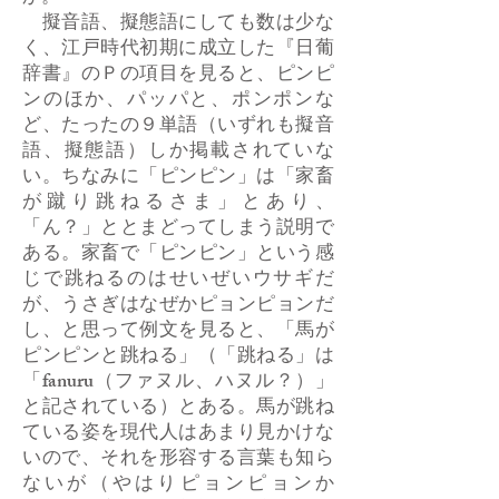
擬音語、擬態語にしても数は少な
く、江戸時代初期に成立した『日葡
辞書』のＰの項目を見ると、ピンピ
ンのほか、パッパと、ポンポンな
ど、たったの９単語（いずれも擬音
語、擬態語）しか掲載されていな
い。ちなみに「ピンピン」は「家畜
が蹴り跳ねるさま」とあり、
「ん？」ととまどってしまう説明で
ある。家畜で「ピンピン」という感
じで跳ねるのはせいぜいウサギだ
が、うさぎはなぜかピョンピョンだ
し、と思って例文を見ると、「馬が
ピンピンと跳ねる」（「跳ねる」は
「fanuru（ファヌル、ハヌル？）」
と記されている）とある。馬が跳ね
ている姿を現代人はあまり見かけな
いので、それを形容する言葉も知ら
ないが（やはりピョンピョンか