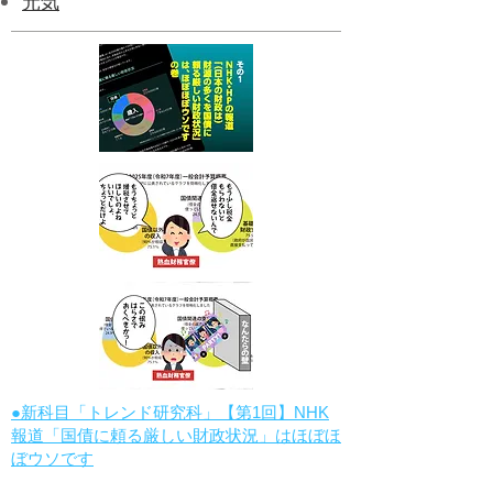
元気
●新科目「トレンド研究科」【第1回】NHK
報道「国債に頼る厳しい財政状況」はほぼほ
ぼウソです