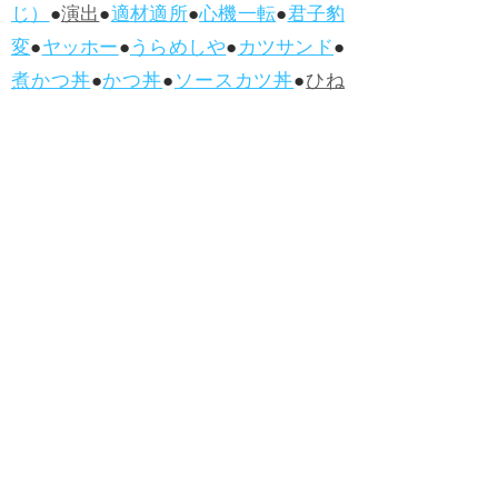
じ）
●
演出
●
適材適所
●
心機一転
●
君子豹
変
●
ヤッホー
●
うらめしや
●
カツサンド
●
煮かつ丼
●
かつ丼
●
ソースカツ丼
●
ひね
くれる
●
人柄（ひとがら）
●
白身魚
●
フ
ィッシュ・アンド・チップス
●
ハンバー
グ
●
ラムネ
●
怪人
●
落人（おちうど）
●
オ
ムライス
●
侮辱
●
ハンバーガー
●
ホット
ドッグ
●
ハンバーグ
●
ラムネ
●新着・改訂ワーズ
→詳しくはこ
ちら
●
どたばた
●
どたばた喜劇
●
万死に値す
る
●
右に出る者がいない
●
求めよさらば
与えられん
●
狭き門
●
チープ
●
子供だま
し
●
老舗（しにせ）
●
二番煎じ
●
土用丑