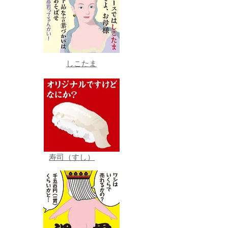
しこたま
寿司（すし）