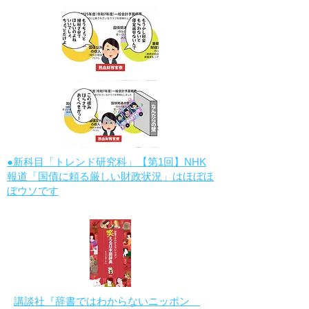
●新科目「トレンド研究科」【第1回】NHK
報道「国債に頼る厳しい財政状況」はほぼほ
ぼウソです
講談社『辞書ではわからないニッポン