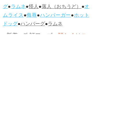
グ
●
ラムネ
●
怪人
●
落人（おちうど）
●
オ
ムライス
●
侮辱
●
ハンバーガー
●
ホット
ドッグ
●
ハンバーグ
●
ラムネ
●新着・改訂ワーズ
→詳しくはこ
ちら
●
どたばた
●
どたばた喜劇
●
万死に値す
る
●
右に出る者がいない
●
求めよさらば
与えられん
●
狭き門
●
チープ
●
子供だま
し
●
老舗（しにせ）
●
二番煎じ
●
土用丑
の日
●
土用
●
自画自賛
●
手前味噌
●
ツケが
回ってくる
●
付け、ツケ
●
馬鹿に付ける
薬はない
●
チャラ男
●
チャラい
●
ちゃん
ぽん
●
ちゃらんぽらん
●
アフタヌーンテ
ィー
●
けだもの、獣
●
骨皮筋右衛門
●
下