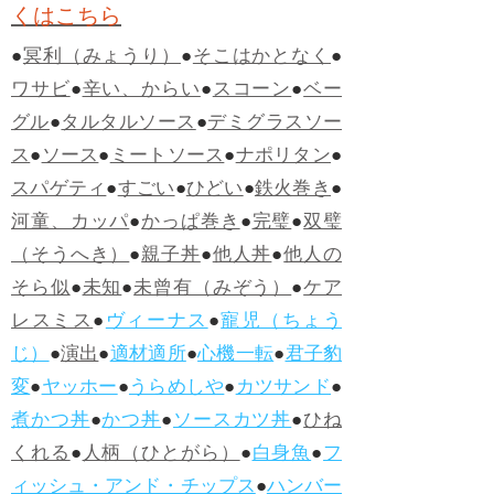
くはこちら
●
冥利（みょうり）
●
そこはかとなく
●
ワサビ
●
辛い、からい
●
スコーン
●
ベー
グル
●
タルタルソース
●
デミグラスソー
ス
●
ソース
●
ミートソース
●
ナポリタン
●
スパゲティ
●
すごい
●
ひどい
●
鉄火巻き
●
河童、カッパ
●
かっぱ巻き
●
完璧
●
双璧
（そうへき）
●
親子丼
●
他人丼
●
他人の
そら似
●
未知
●
未曾有（みぞう）
●
ケア
レスミス
●
ヴィーナス
●
寵児（ちょう
じ）
●
演出
●
適材適所
●
心機一転
●
君子豹
変
●
ヤッホー
●
うらめしや
●
カツサンド
●
煮かつ丼
●
かつ丼
●
ソースカツ丼
●
ひね
くれる
●
人柄（ひとがら）
●
白身魚
●
フ
ィッシュ・アンド・チップス
●
ハンバー