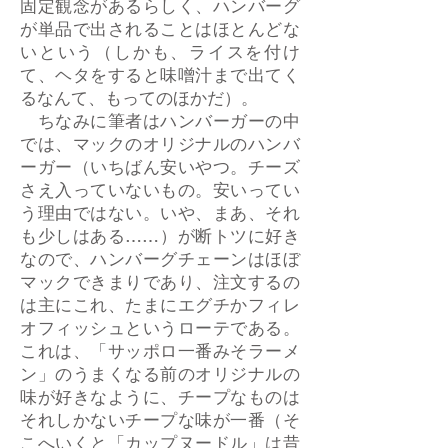
固定観念があるらしく、ハンバーグ
が単品で出されることはほとんどな
いという（しかも、ライスを付け
て、ヘタをすると味噌汁まで出てく
るなんて、もってのほかだ）。
ちなみに筆者はハンバーガーの中
では、マックのオリジナルのハンバ
ーガー（いちばん安いやつ。チーズ
さえ入っていないもの。安いってい
う理由ではない。いや、まあ、それ
も少しはある……）が断トツに好き
なので、ハンバーグチェーンはほぼ
マックできまりであり、注文するの
は主にこれ、たまにエグチかフィレ
オフィッシュというローテである。
これは、「サッポロ一番みそラーメ
ン」のうまくなる前のオリジナルの
味が好きなように、チープなものは
それしかないチープな味が一番（そ
こへいくと「カップヌードル」は昔