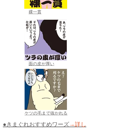
裸一貫
面の皮が厚い
ケツの毛まで抜かれる
●きまぐれおすすめワーズ
→詳し