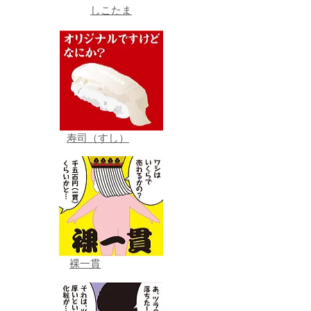
しこたま
寿司（すし）
裸一貫