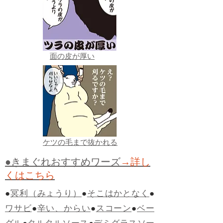
面の皮が厚い
ケツの毛まで抜かれる
●きまぐれおすすめワーズ
→詳し
くはこちら
●
冥利（みょうり）
●
そこはかとなく
●
ワサビ
●
辛い、からい
●
スコーン
●
ベー