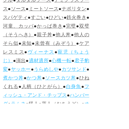
グル
●
タルタルソース
●
デミグラスソー
ス
●
ソース
●
ミートソース
●
ナポリタン
●
スパゲティ
●
すごい
●
ひどい
●
鉄火巻き
●
河童、カッパ
●
かっぱ巻き
●
完璧
●
双璧
（そうへき）
●
親子丼
●
他人丼
●
他人の
そら似
●
未知
●
未曾有（みぞう）
●
ケア
レスミス
●
ヴィーナス
●
寵児（ちょう
じ）
●
演出
●
適材適所
●
心機一転
●
君子豹
変
●
ヤッホー
●
うらめしや
●
カツサンド
●
煮かつ丼
●
かつ丼
●
ソースカツ丼
●
ひね
くれる
●
人柄（ひとがら）
●
白身魚
●
フ
ィッシュ・アンド・チップス
●
ハンバー
グ
●
ラムネ
●
怪人
●
落人（おちうど）
●
オ
ムライス
●
侮辱
●
ハンバーガー
●
ホット
ドッグ
●
ハンバーグ
●
ラムネ