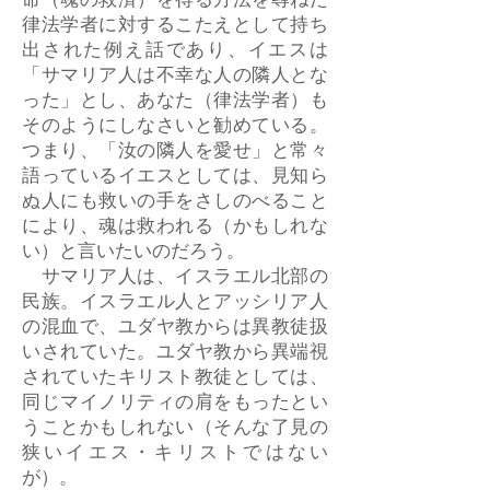
命（魂の救済）を得る方法を尋ねた
律法学者に対するこたえとして持ち
出された例え話であり、イエスは
「サマリア人は不幸な人の隣人とな
った」とし、あなた（律法学者）も
そのようにしなさいと勧めている。
つまり、「汝の隣人を愛せ」と常々
語っているイエスとしては、見知ら
ぬ人にも救いの手をさしのべること
により、魂は救われる（かもしれな
い）と言いたいのだろう。
サマリア人は、イスラエル北部の
民族。イスラエル人とアッシリア人
の混血で、ユダヤ教からは異教徒扱
いされていた。ユダヤ教から異端視
されていたキリスト教徒としては、
同じマイノリティの肩をもったとい
うことかもしれない（そんな了見の
狭いイエス・キリストではない
が）。