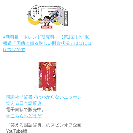
●新科目「トレンド研究科」【第1回】NHK
報道「国債に頼る厳しい財政状況」はほぼほ
ぼウソです
講談社『辞書ではわからないニッポン
笑える日本語辞典』
電子書籍で販売中。
☞こちらへどうぞ
『笑える国語辞典』のスピンオフ企画
YouTube版