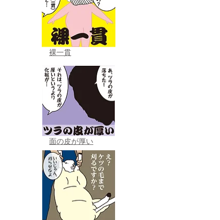
裸一貫
面の皮が厚い