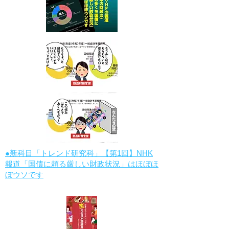
●新科目「トレンド研究科」【第1回】NHK
報道「国債に頼る厳しい財政状況」はほぼほ
ぼウソです