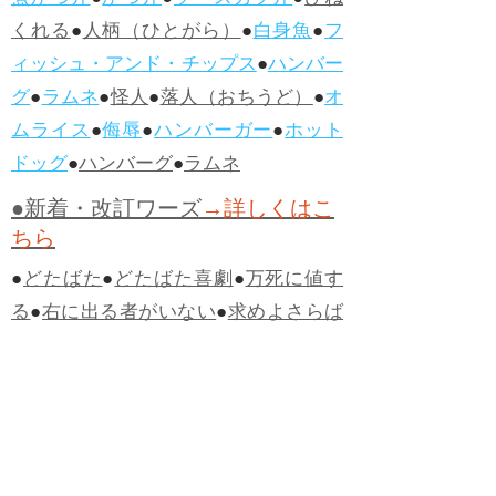
煮かつ丼
●
かつ丼
●
ソースカツ丼
●
ひね
くれる
●
人柄（ひとがら）
●
白身魚
●
フ
ィッシュ・アンド・チップス
●
ハンバー
グ
●
ラムネ
●
怪人
●
落人（おちうど）
●
オ
ムライス
●
侮辱
●
ハンバーガー
●
ホット
ドッグ
●
ハンバーグ
●
ラムネ
●新着・改訂ワーズ
→詳しくはこ
ちら
●
どたばた
●
どたばた喜劇
●
万死に値す
る
●
右に出る者がいない
●
求めよさらば
与えられん
●
狭き門
●
チープ
●
子供だま
し
●
老舗（しにせ）
●
二番煎じ
●
土用丑
の日
●
土用
●
自画自賛
●
手前味噌
●
ツケが
回ってくる
●
付け、ツケ
●
馬鹿に付ける
薬はない
●
チャラ男
●
チャラい
●
ちゃん