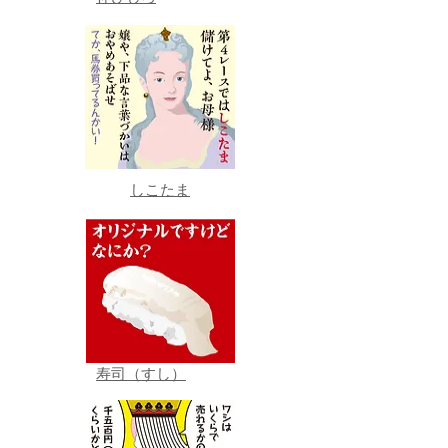
しこたま
寿司（すし）