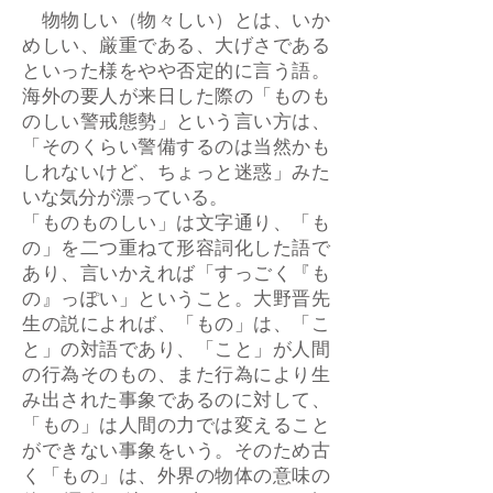
物物しい（物々しい）とは、いか
めしい、厳重である、大げさである
といった様をやや否定的に言う語。
海外の要人が来日した際の「ものも
のしい警戒態勢」という言い方は、
「そのくらい警備するのは当然かも
しれないけど、ちょっと迷惑」みた
いな気分が漂っている。
「ものものしい」は文字通り、「も
の」を二つ重ねて形容詞化した語で
あり、言いかえれば「すっごく『も
の』っぽい」ということ。大野晋先
生の説によれば、「もの」は、「こ
と」の対語であり、「こと」が人間
の行為そのもの、また行為により生
み出された事象であるのに対して、
「もの」は人間の力では変えること
ができない事象をいう。そのため古
く「もの」は、外界の物体の意味の