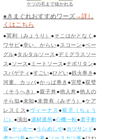
ケツの毛まで抜かれる
●きまぐれおすすめワーズ
→詳し
くはこちら
●
冥利（みょうり）
●
そこはかとなく
●
ワサビ
●
辛い、からい
●
スコーン
●
ベー
グル
●
タルタルソース
●
デミグラスソー
ス
●
ソース
●
ミートソース
●
ナポリタン
●
スパゲティ
●
すごい
●
ひどい
●
鉄火巻き
●
河童、カッパ
●
かっぱ巻き
●
完璧
●
双璧
（そうへき）
●
親子丼
●
他人丼
●
他人の
そら似
●
未知
●
未曾有（みぞう）
●
ケア
レスミス
●
ヴィーナス
●
寵児（ちょう
じ）
●
演出
●
適材適所
●
心機一転
●
君子豹
変
●
ヤッホー
●
うらめしや
●
カツサンド
●