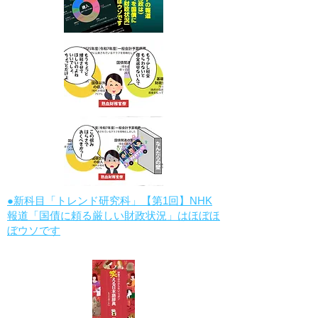
●新科目「トレンド研究科」【第1回】NHK
報道「国債に頼る厳しい財政状況」はほぼほ
ぼウソです