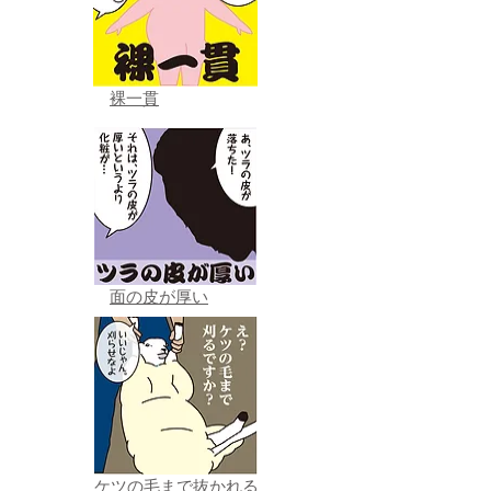
裸一貫
面の皮が厚い
ケツの毛まで抜かれる