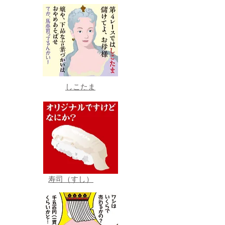
しこたま
寿司（すし）