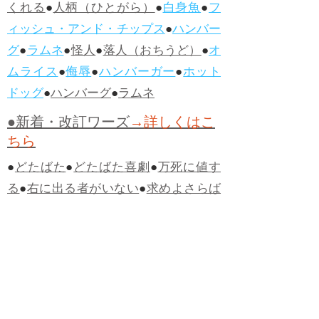
くれる
●
人柄（ひとがら）
●
白身魚
●
フ
ィッシュ・アンド・チップス
●
ハンバー
グ
●
ラムネ
●
怪人
●
落人（おちうど）
●
オ
ムライス
●
侮辱
●
ハンバーガー
●
ホット
ドッグ
●
ハンバーグ
●
ラムネ
●新着・改訂ワーズ
→詳しくはこ
ちら
●
どたばた
●
どたばた喜劇
●
万死に値す
る
●
右に出る者がいない
●
求めよさらば
与えられん
●
狭き門
●
チープ
●
子供だま
し
●
老舗（しにせ）
●
二番煎じ
●
土用丑
の日
●
土用
●
自画自賛
●
手前味噌
●
ツケが
回ってくる
●
付け、ツケ
●
馬鹿に付ける
薬はない
●
チャラ男
●
チャラい
●
ちゃん
ぽん
●
ちゃらんぽらん
●
アフタヌーンテ