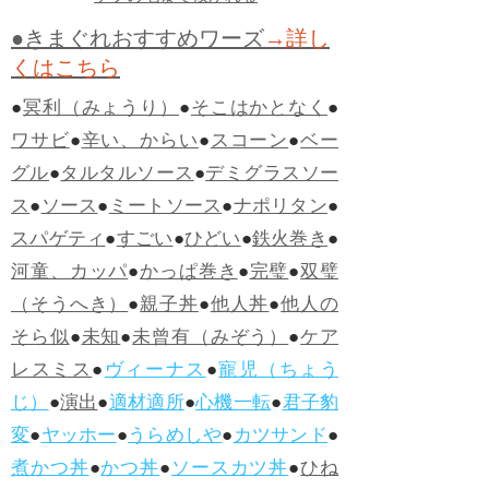
●きまぐれおすすめワーズ
→詳し
くはこちら
●
冥利（みょうり）
●
そこはかとなく
●
ワサビ
●
辛い、からい
●
スコーン
●
ベー
グル
●
タルタルソース
●
デミグラスソー
ス
●
ソース
●
ミートソース
●
ナポリタン
●
スパゲティ
●
すごい
●
ひどい
●
鉄火巻き
●
河童、カッパ
●
かっぱ巻き
●
完璧
●
双璧
（そうへき）
●
親子丼
●
他人丼
●
他人の
そら似
●
未知
●
未曾有（みぞう）
●
ケア
レスミス
●
ヴィーナス
●
寵児（ちょう
じ）
●
演出
●
適材適所
●
心機一転
●
君子豹
変
●
ヤッホー
●
うらめしや
●
カツサンド
●
煮かつ丼
●
かつ丼
●
ソースカツ丼
●
ひね