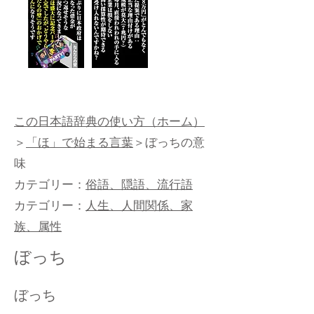
この日本語辞典の使い方（ホーム）
＞
「ほ」で始まる言葉
＞ぼっちの意
味
カテゴリー：
俗語、隠語、流行語
カテゴリー：
人生、人間関係、家
族、属性
ぼっち
ぼっち