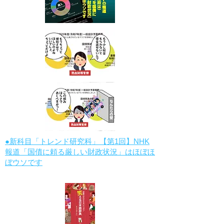
●新科目「トレンド研究科」【第1回】NHK
報道「国債に頼る厳しい財政状況」はほぼほ
ぼウソです