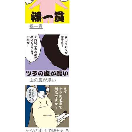
裸一貫
面の皮が厚い
ケツの毛まで抜かれる