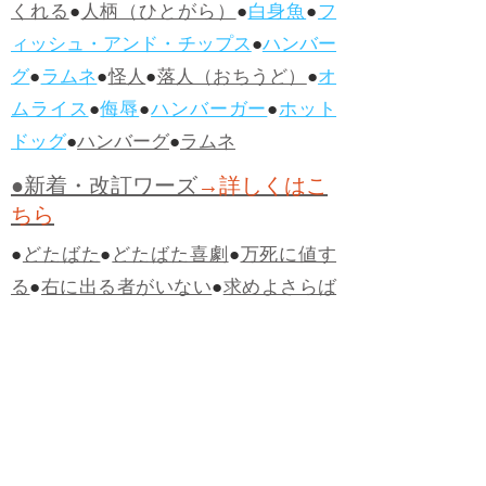
くれる
●
人柄（ひとがら）
●
白身魚
●
フ
ィッシュ・アンド・チップス
●
ハンバー
グ
●
ラムネ
●
怪人
●
落人（おちうど）
●
オ
ムライス
●
侮辱
●
ハンバーガー
●
ホット
ドッグ
●
ハンバーグ
●
ラムネ
●新着・改訂ワーズ
→詳しくはこ
ちら
●
どたばた
●
どたばた喜劇
●
万死に値す
る
●
右に出る者がいない
●
求めよさらば
与えられん
●
狭き門
●
チープ
●
子供だま
し
●
老舗（しにせ）
●
二番煎じ
●
土用丑
の日
●
土用
●
自画自賛
●
手前味噌
●
ツケが
回ってくる
●
付け、ツケ
●
馬鹿に付ける
薬はない
●
チャラ男
●
チャラい
●
ちゃん
ぽん
●
ちゃらんぽらん
●
アフタヌーンテ