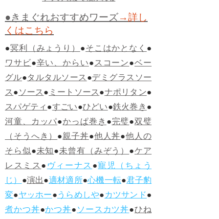
●きまぐれおすすめワーズ
→詳し
くはこちら
●
冥利（みょうり）
●
そこはかとなく
●
ワサビ
●
辛い、からい
●
スコーン
●
ベー
グル
●
タルタルソース
●
デミグラスソー
ス
●
ソース
●
ミートソース
●
ナポリタン
●
スパゲティ
●
すごい
●
ひどい
●
鉄火巻き
●
河童、カッパ
●
かっぱ巻き
●
完璧
●
双璧
（そうへき）
●
親子丼
●
他人丼
●
他人の
そら似
●
未知
●
未曾有（みぞう）
●
ケア
レスミス
●
ヴィーナス
●
寵児（ちょう
じ）
●
演出
●
適材適所
●
心機一転
●
君子豹
変
●
ヤッホー
●
うらめしや
●
カツサンド
●
煮かつ丼
●
かつ丼
●
ソースカツ丼
●
ひね