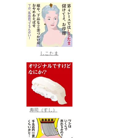
しこたま
寿司（すし）