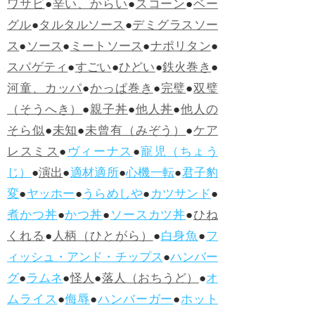
ワサビ
●
辛い、からい
●
スコーン
●
ベー
グル
●
タルタルソース
●
デミグラスソー
ス
●
ソース
●
ミートソース
●
ナポリタン
●
スパゲティ
●
すごい
●
ひどい
●
鉄火巻き
●
河童、カッパ
●
かっぱ巻き
●
完璧
●
双璧
（そうへき）
●
親子丼
●
他人丼
●
他人の
そら似
●
未知
●
未曾有（みぞう）
●
ケア
レスミス
●
ヴィーナス
●
寵児（ちょう
じ）
●
演出
●
適材適所
●
心機一転
●
君子豹
変
●
ヤッホー
●
うらめしや
●
カツサンド
●
煮かつ丼
●
かつ丼
●
ソースカツ丼
●
ひね
くれる
●
人柄（ひとがら）
●
白身魚
●
フ
ィッシュ・アンド・チップス
●
ハンバー
グ
●
ラムネ
●
怪人
●
落人（おちうど）
●
オ
ムライス
●
侮辱
●
ハンバーガー
●
ホット