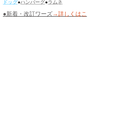
ドッグ
●
ハンバーグ
●
ラムネ
●新着・改訂ワーズ
→詳しくはこ
ちら
●
どたばた
●
どたばた喜劇
●
万死に値す
る
●
右に出る者がいない
●
求めよさらば
与えられん
●
狭き門
●
チープ
●
子供だま
し
●
老舗（しにせ）
●
二番煎じ
●
土用丑
の日
●
土用
●
自画自賛
●
手前味噌
●
ツケが
回ってくる
●
付け、ツケ
●
馬鹿に付ける
薬はない
●
チャラ男
●
チャラい
●
ちゃん
ぽん
●
ちゃらんぽらん
●
アフタヌーンテ
ィー
●
けだもの、獣
●
骨皮筋右衛門
●
下
手な鉄砲も数撃ちゃ当たる
●
死神
●
ケチ
ャップ
●
せんべい
●
おすそわけ
●
貧乏く
じ
●
貧乏暇無し
●
貧すれば鈍する
●
貧乏