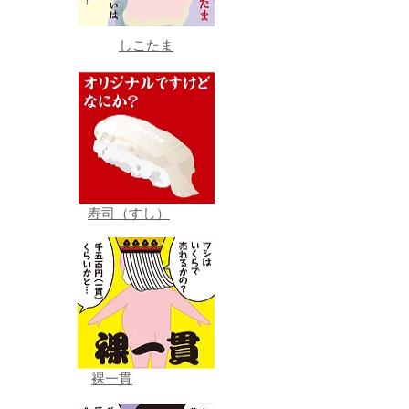
しこたま
寿司（すし）
裸一貫