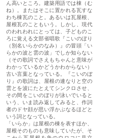
ん高いところ。建築用語では棟（む
ね）。またはそこに置かれる瓦すな
わち棟瓦のこと。あるいは瓦屋根、
屋根瓦のこともいう。しかし、現代
のわれわれにとっては、子どものこ
ろに覚える文部省唱歌『こいのぼり
（別名いらかのなみ）』の冒頭「い
らかの波と雲の波」でしか知らない
（その歌詞でさえもちゃんと意味が
わかっているかどうかわからない）
古い言葉となっている。『こいのぼ
り』の歌詞は、屋根の連なりと空の
雲とを波にたとえてシンクロさせ、
その間をこいのぼりが泳いでいると
いう、いま読み返してみると、作詞
者のドヤ顔が思い浮かぶなるほどと
いう詞となっている。
「いらか」は屋根の棟を表すほか、
屋根そのものも意味していたが、そ