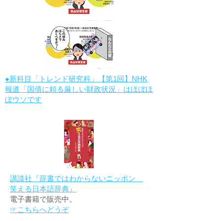
●新科目「トレンド研究科」【第1回】NHK
報道「国債に頼る厳しい財政状況」はほぼほ
ぼウソです
講談社『辞書ではわからないニッポン
笑える日本語辞典』
電子書籍で販売中。
☞こちらへどうぞ