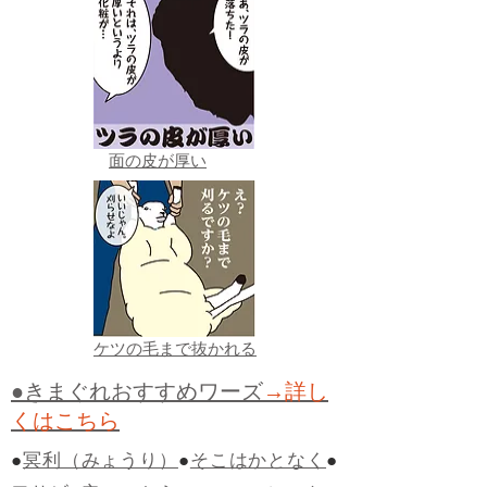
面の皮が厚い
ケツの毛まで抜かれる
●きまぐれおすすめワーズ
→詳し
くはこちら
●
冥利（みょうり）
●
そこはかとなく
●