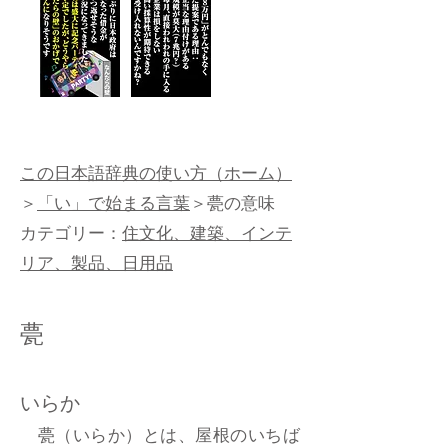
この日本語辞典の使い方（ホーム）
＞
「い」で始まる言葉
＞甍の意味
カテゴリー：
住文化、建築、インテ
リア、製品、日用品
甍
いらか
甍（いらか）とは、屋根のいちば