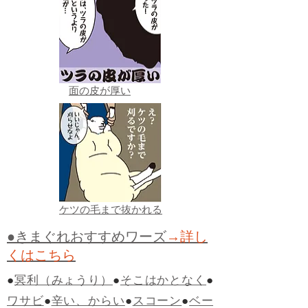
面の皮が厚い
ケツの毛まで抜かれる
●きまぐれおすすめワーズ
→詳し
くはこちら
●
冥利（みょうり）
●
そこはかとなく
●
ワサビ
●
辛い、からい
●
スコーン
●
ベー