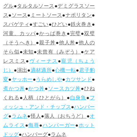
グル
●
タルタルソース
●
デミグラスソー
ス
●
ソース
●
ミートソース
●
ナポリタン
●
スパゲティ
●
すごい
●
ひどい
●
鉄火巻き
●
河童、カッパ
●
かっぱ巻き
●
完璧
●
双璧
（そうへき）
●
親子丼
●
他人丼
●
他人の
そら似
●
未知
●
未曾有（みぞう）
●
ケア
レスミス
●
ヴィーナス
●
寵児（ちょう
じ）
●
演出
●
適材適所
●
心機一転
●
君子豹
変
●
ヤッホー
●
うらめしや
●
カツサンド
●
煮かつ丼
●
かつ丼
●
ソースカツ丼
●
ひね
くれる
●
人柄（ひとがら）
●
白身魚
●
フ
ィッシュ・アンド・チップス
●
ハンバー
グ
●
ラムネ
●
怪人
●
落人（おちうど）
●
オ
ムライス
●
侮辱
●
ハンバーガー
●
ホット
ドッグ
●
ハンバーグ
●
ラムネ