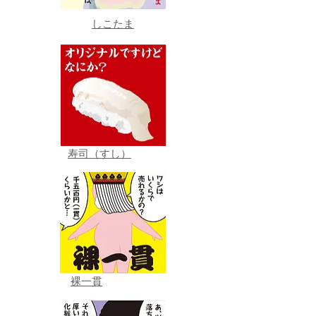
しこたま
寿司（すし）
裸一貫