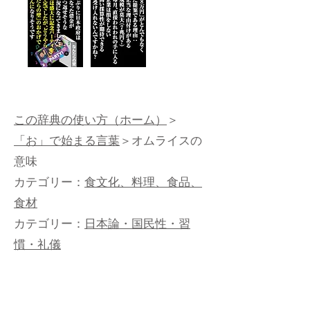
この辞典の使い方（ホーム）
＞
「お」で始まる言葉
＞オムライスの
意味
カテゴリー：
食文化、料理、食品、
食材
カテゴリー：
日本論・国民性・習
慣・礼儀