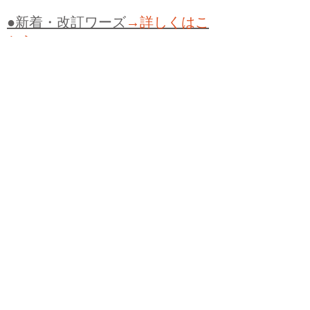
●新着・改訂ワーズ
→詳しくはこ
ちら
●
どたばた
●
どたばた喜劇
●
万死に値す
る
●
右に出る者がいない
●
求めよさらば
与えられん
●
狭き門
●
チープ
●
子供だま
し
●
老舗（しにせ）
●
二番煎じ
●
土用丑
の日
●
土用
●
自画自賛
●
手前味噌
●
ツケが
回ってくる
●
付け、ツケ
●
馬鹿に付ける
薬はない
●
チャラ男
●
チャラい
●
ちゃん
ぽん
●
ちゃらんぽらん
●
アフタヌーンテ
ィー
●
けだもの、獣
●
骨皮筋右衛門
●
下
手な鉄砲も数撃ちゃ当たる
●
死神
●
ケチ
ャップ
●
せんべい
●
おすそわけ
●
貧乏く
じ
●
貧乏暇無し
●
貧すれば鈍する
●
貧乏