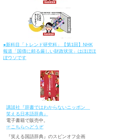
●新科目「トレンド研究科」【第1回】NHK
報道「国債に頼る厳しい財政状況」はほぼほ
ぼウソです
講談社『辞書ではわからないニッポン
笑える日本語辞典』
電子書籍で販売中。
☞こちらへどうぞ
『笑える国語辞典』のスピンオフ企画