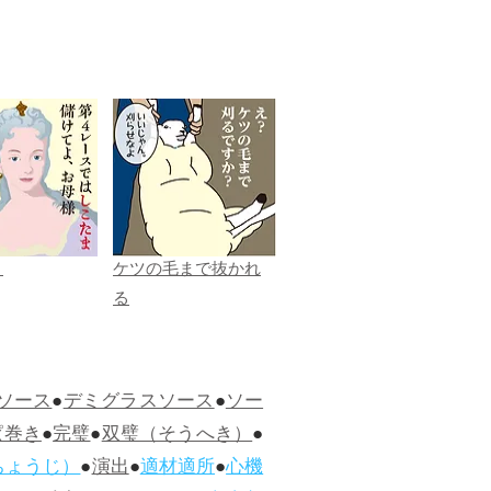
ま
ケツの毛まで抜かれ
る
ソース
●
デミグラスソース
●
ソー
ぱ巻き
●
完璧
●
双璧（そうへき）
●
ちょうじ）
●
演出
●
適材適所
●
心機