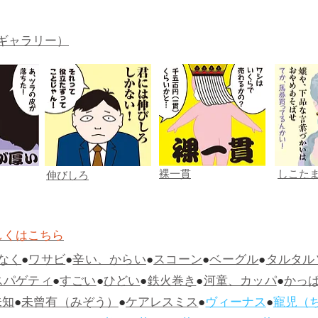
ギャラリー）
裸一貫
しこた
伸びしろ
しくはこちら
なく
●
ワサビ
●
辛い、からい
●
スコーン
●
ベーグル
●
タルタル
スパゲティ
●
すごい
●
ひどい
●
鉄火巻き
●
河童、カッパ
●
かっ
未知
●
未曾有（みぞう）
●
ケアレスミス
●
ヴィーナス
●
寵児（