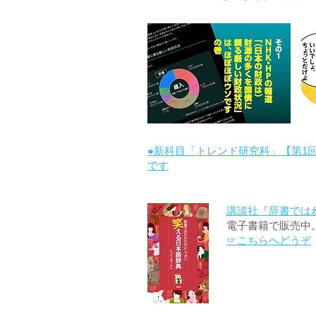
●新科目「トレンド研究科」【第1
です
講談社『辞書では
電子書籍で販売中
☞こちらへどうぞ