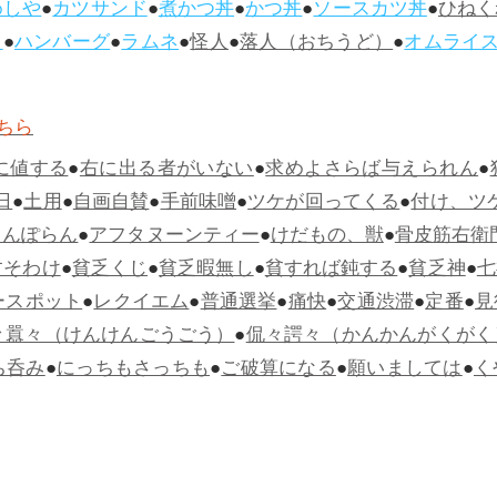
めしや
●
カツサンド
●
煮かつ丼
●
かつ丼
●
ソースカツ丼
●
ひねく
ス
●
ハンバーグ
●
ラムネ
●
怪人
●
落人（おちうど）
●
オムライ
ちら
に値する
●
右に出る者がいない
●
求めよさらば与えられん
●
日
●
土用
●
自画自賛
●
手前味噌
●
ツケが回ってくる
●
付け、ツ
らんぽらん
●
アフタヌーンティー
●
けだもの、獣
●
骨皮筋右衛
すそわけ
●
貧乏くじ
●
貧乏暇無し
●
貧すれば鈍する
●
貧乏神
●
七
ースポット
●
レクイエム
●
普通選挙
●
痛快
●
交通渋滞
●
定番
●
見
々囂々（けんけんごうごう）
●
侃々諤々（かんかんがくがく
ち呑み
●
にっちもさっちも
●
ご破算になる
●
願いましては
●
く