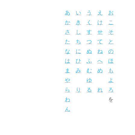
あ
い
う
え
お
か
き
く
け
こ
さ
し
す
せ
そ
た
ち
つ
て
と
な
に
ぬ
ね
の
は
ひ
ふ
へ
ほ
ま
み
む
め
も
や
ゆ
よ
ら
り
る
れ
ろ
わ
を
ん