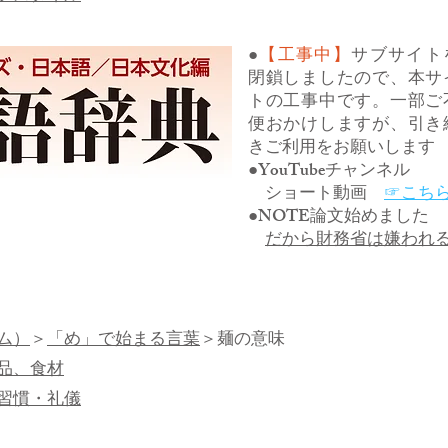
●
【工事中】
サブサイト
閉鎖しましたので、本サ
トの工事中です。一部ご
便おかけしますが、引き
きご利用をお願いします
●YouTubeチャンネル
ショート動画
☞こち
●NOTE論文始めました
だから財務省は嫌われ
ム）
＞
「め」で始まる言葉
＞麺の意味
品、食材
習慣・礼儀