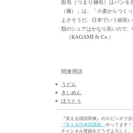
面包（つまり麺包）はパンを
（麺）」は、「小麦からつくっ
よさそうだ。日本でいう細長い
類のシェアはかなり高いので、
（KAGAMI & Co.）
関連用語
うどん
きしめん
ほうとう
『笑える国語辞典』のスピンオフ企画 
『笑える日本語講座』
やってます！
チャンネル登録をどうぞよろしく。