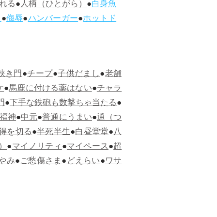
れる
●
人柄（ひとがら）
●
白身魚
ス
●
侮辱
●
ハンバーガー
●
ホットド
狭き門
●
チープ
●
子供だまし
●
老舗
ケ
●
馬鹿に付ける薬はない
●
チャラ
門
●
下手な鉄砲も数撃ちゃ当たる
●
福神
●
中元
●
普通にうまい
●
通（つ
得を切る
●
半死半生
●
白昼堂堂
●
八
）
●
マイノリティ
●
マイペース
●
超
やみ
●
ご愁傷さま
●
どえらい
●
ワサ