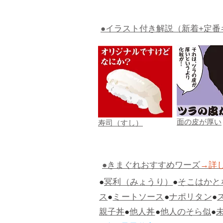
●イラスト付き解説（新着+定番
面の皮が厚い
寿司（すし）
●きまぐれおすすめワーズ
→詳
●
冥利（みょうり）
●
そこはかと
ス
●
ミートソース
●
ナポリタン
●
親子丼
●
他人丼
●
他人のそら似
●