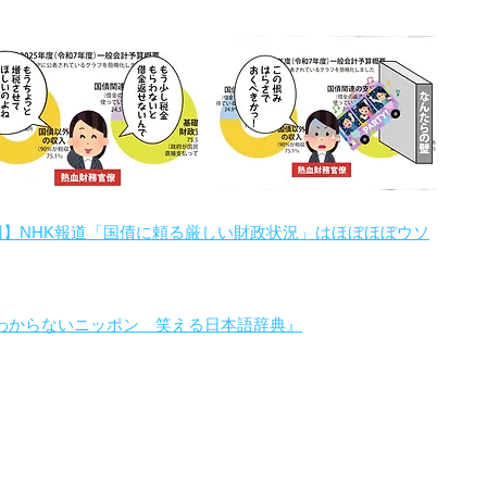
回】NHK報道「国債に頼る厳しい財政状況」はほぼほぼウソ
わからないニッポン 笑える日本語辞典』
。