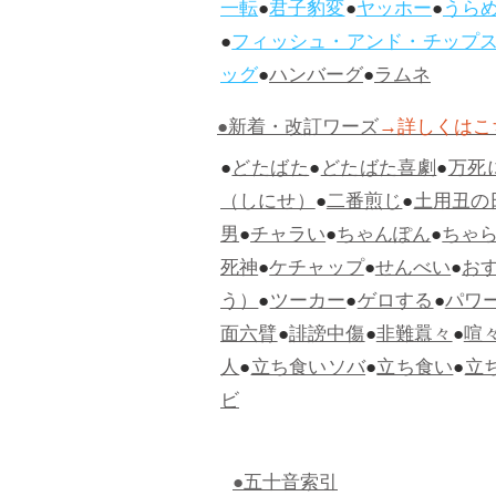
一転
●
君子豹変
●
ヤッホー
●
うら
●
フィッシュ・アンド・チップ
ッグ
●
ハンバーグ
●
ラムネ
●新着・改訂ワーズ
→詳しくはこ
●
どたばた
●
どたばた喜劇
●
万死
（しにせ）
●
二番煎じ
●
土用丑の
男
●
チャラい
●
ちゃんぽん
●
ちゃ
死神
●
ケチャップ
●
せんべい
●
お
う）
●
ツーカー
●
ゲロする
●
パワ
面六臂
●
誹謗中傷
●
非難囂々
●
喧
人
●
立ち食いソバ
●
立ち食い
●
立
ビ
●五十音索引