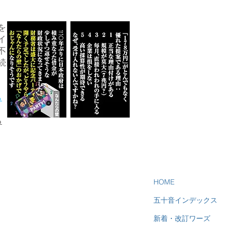
を
イ
不
続
ら
る
HOME
五十音インデックス
新着・改訂ワーズ