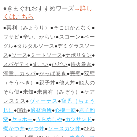
●きまぐれおすすめワーズ
→詳し
くはこちら
●
冥利（みょうり）
●
そこはかとなく
●
ワサビ
●
辛い、からい
●
スコーン
●
ベー
グル
●
タルタルソース
●
デミグラスソー
ス
●
ソース
●
ミートソース
●
ナポリタン
●
スパゲティ
●
すごい
●
ひどい
●
鉄火巻き
●
河童、カッパ
●
かっぱ巻き
●
完璧
●
双璧
（そうへき）
●
親子丼
●
他人丼
●
他人の
そら似
●
未知
●
未曾有（みぞう）
●
ケア
レスミス
●
ヴィーナス
●
寵児（ちょう
じ）
●
演出
●
適材適所
●
心機一転
●
君子豹
変
●
ヤッホー
●
うらめしや
●
カツサンド
●
煮かつ丼
●
かつ丼
●
ソースカツ丼
●
ひね