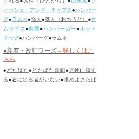
くれる
●
人柄（ひとがら）
●
白身魚
●
フ
ィッシュ・アンド・チップス
●
ハンバー
グ
●
ラムネ
●
怪人
●
落人（おちうど）
●
オ
ムライス
●
侮辱
●
ハンバーガー
●
ホット
ドッグ
●
ハンバーグ
●
ラムネ
●新着・改訂ワーズ
→詳しくはこ
ちら
●
どたばた
●
どたばた喜劇
●
万死に値す
る
●
右に出る者がいない
●
求めよさらば
与えられん
●
狭き門
●
チープ
●
子供だま
し
●
老舗（しにせ）
●
二番煎じ
●
土用丑
の日
●
土用
●
自画自賛
●
手前味噌
●
ツケが
回ってくる
●
付け、ツケ
●
馬鹿に付ける
薬はない
●
チャラ男
●
チャラい
●
ちゃん
ぽん
●
ちゃらんぽらん
●
アフタヌーンテ