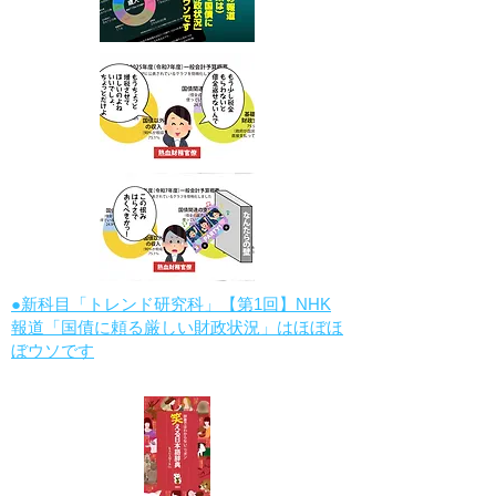
●新科目「トレンド研究科」【第1回】NHK
報道「国債に頼る厳しい財政状況」はほぼほ
ぼウソです