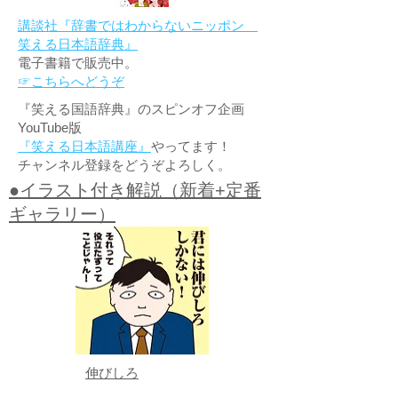
講談社『辞書ではわからないニッポン
笑える日本語辞典』
電子書籍で販売中。
☞こちらへどうぞ
『笑える国語辞典』のスピンオフ企画
YouTube版
『笑える日本語講座』
やってます！
チャンネル登録をどうぞよろしく。
●イラスト付き解説（新着+定番
ギャラリー）
伸びしろ