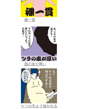
裸一貫
面の皮が厚い
ケツの毛まで抜かれる