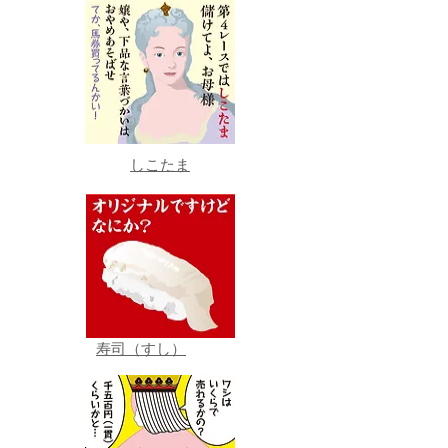
しこたま
寿司（すし）