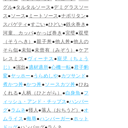
グル
●
タルタルソース
●
デミグラスソー
ス
●
ソース
●
ミートソース
●
ナポリタン
●
スパゲティ
●
すごい
●
ひどい
●
鉄火巻き
●
河童、カッパ
●
かっぱ巻き
●
完璧
●
双璧
（そうへき）
●
親子丼
●
他人丼
●
他人の
そら似
●
未知
●
未曾有（みぞう）
●
ケア
レスミス
●
ヴィーナス
●
寵児（ちょう
じ）
●
演出
●
適材適所
●
心機一転
●
君子豹
変
●
ヤッホー
●
うらめしや
●
カツサンド
●
煮かつ丼
●
かつ丼
●
ソースカツ丼
●
ひね
くれる
●
人柄（ひとがら）
●
白身魚
●
フ
ィッシュ・アンド・チップス
●
ハンバー
グ
●
ラムネ
●
怪人
●
落人（おちうど）
●
オ
ムライス
●
侮辱
●
ハンバーガー
●
ホット