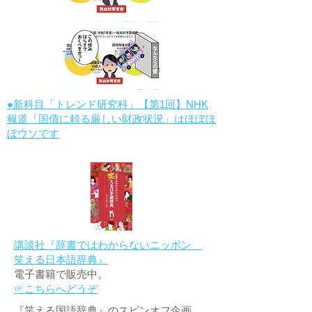
●新科目「トレンド研究科」【第1回】NHK
報道「国債に頼る厳しい財政状況」はほぼほ
ぼウソです
講談社『辞書ではわからないニッポン
笑える日本語辞典』
電子書籍で販売中。
☞こちらへどうぞ
『笑える国語辞典』のスピンオフ企画