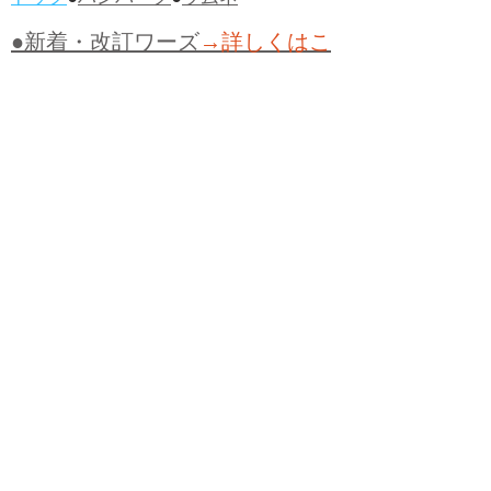
ドッグ
●
ハンバーグ
●
ラムネ
●新着・改訂ワーズ
→詳しくはこ
ちら
●
どたばた
●
どたばた喜劇
●
万死に値す
る
●
右に出る者がいない
●
求めよさらば
与えられん
●
狭き門
●
チープ
●
子供だま
し
●
老舗（しにせ）
●
二番煎じ
●
土用丑
の日
●
土用
●
自画自賛
●
手前味噌
●
ツケが
回ってくる
●
付け、ツケ
●
馬鹿に付ける
薬はない
●
チャラ男
●
チャラい
●
ちゃん
ぽん
●
ちゃらんぽらん
●
アフタヌーンテ
ィー
●
けだもの、獣
●
骨皮筋右衛門
●
下
手な鉄砲も数撃ちゃ当たる
●
死神
●
ケチ
ャップ
●
せんべい
●
おすそわけ
●
貧乏く
じ
●
貧乏暇無し
●
貧すれば鈍する
●
貧乏