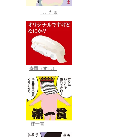
しこたま
寿司（すし）
裸一貫