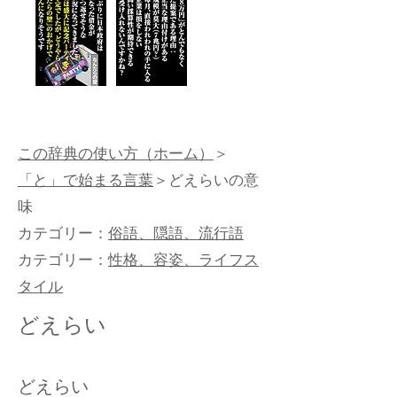
この辞典の使い方（ホーム）
＞
「と」で始まる言葉
＞どえらいの意
味
カテゴリー：
俗語、隠語、流行語
カテゴリー：
性格、容姿、ライフス
タイル
どえらい
どえらい