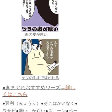
面の皮が厚い
ケツの毛まで抜かれる
●きまぐれおすすめワーズ
→詳し
くはこちら
●
冥利（みょうり）
●
そこはかとなく
●
ワサビ
●
辛い、からい
●
スコーン
●
ベー