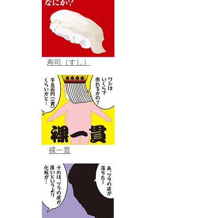
寿司（すし）
裸一貫