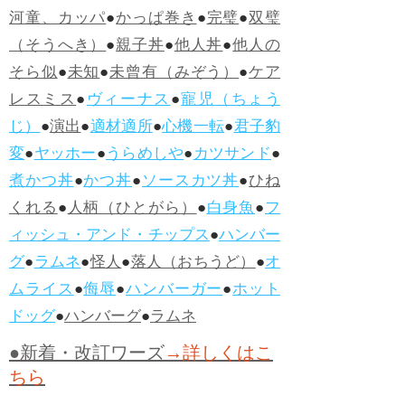
河童、カッパ
●
かっぱ巻き
●
完璧
●
双璧
（そうへき）
●
親子丼
●
他人丼
●
他人の
そら似
●
未知
●
未曾有（みぞう）
●
ケア
レスミス
●
ヴィーナス
●
寵児（ちょう
じ）
●
演出
●
適材適所
●
心機一転
●
君子豹
変
●
ヤッホー
●
うらめしや
●
カツサンド
●
煮かつ丼
●
かつ丼
●
ソースカツ丼
●
ひね
くれる
●
人柄（ひとがら）
●
白身魚
●
フ
ィッシュ・アンド・チップス
●
ハンバー
グ
●
ラムネ
●
怪人
●
落人（おちうど）
●
オ
ムライス
●
侮辱
●
ハンバーガー
●
ホット
ドッグ
●
ハンバーグ
●
ラムネ
●新着・改訂ワーズ
→詳しくはこ
ちら