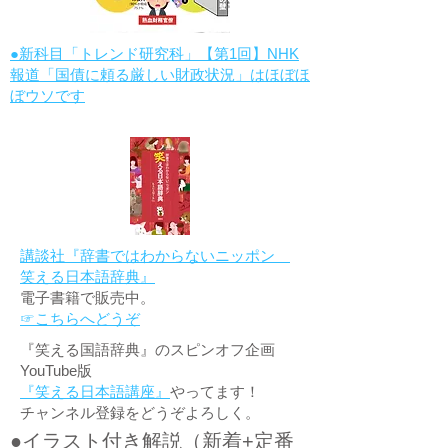
●新科目「トレンド研究科」【第1回】NHK
報道「国債に頼る厳しい財政状況」はほぼほ
ぼウソです
講談社『辞書ではわからないニッポン
笑える日本語辞典』
電子書籍で販売中。
☞こちらへどうぞ
『笑える国語辞典』のスピンオフ企画
YouTube版
『笑える日本語講座』
やってます！
チャンネル登録をどうぞよろしく。
●イラスト付き解説（新着+定番