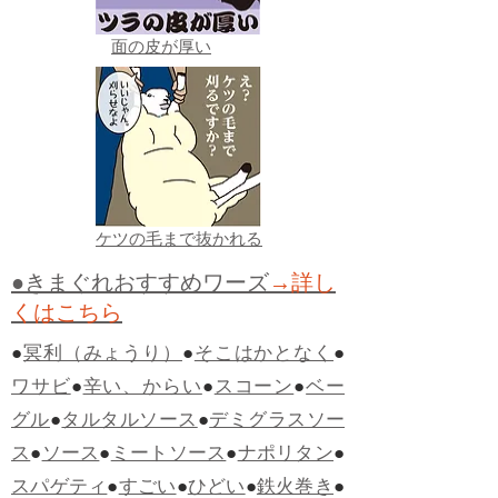
面の皮が厚い
ケツの毛まで抜かれる
●きまぐれおすすめワーズ
→詳し
くはこちら
●
冥利（みょうり）
●
そこはかとなく
●
ワサビ
●
辛い、からい
●
スコーン
●
ベー
グル
●
タルタルソース
●
デミグラスソー
ス
●
ソース
●
ミートソース
●
ナポリタン
●
スパゲティ
●
すごい
●
ひどい
●
鉄火巻き
●